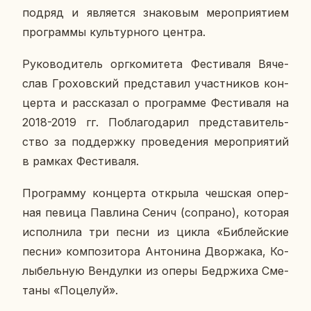
подряд и яв­ля­ет­ся зна­ко­вым ме­ро­при­я­ти­ем
про­грам­мы куль­тур­но­го центра.
Ру­ко­во­ди­тель орг­ко­ми­те­та Фе­сти­ва­ля Вя­че­
слав Гро­хов­ский пред­ста­вил участ­ни­ков кон­
цер­та и рас­ска­зал о про­грам­ме Фе­сти­ва­ля на
2018-2019 гг. По­бла­го­да­рил пред­ста­ви­тель­
ство за под­держ­ку про­ве­де­ния ме­ро­при­я­тий
в рамках Фе­сти­ва­ля.
Про­грам­му кон­цер­та от­кры­ла чеш­ская опер­
ная певица Пав­ли­на Сенич (со­пра­но), ко­то­рая
ис­пол­ни­ла три песни из цикла «Биб­лей­ские
песни» ком­по­зи­то­ра Ан­то­ни­на Двор­жа­ка, Ко­
лы­бель­ную Вен­дул­ки из оперы Бед­р­жи­ха Сме­
та­ны «По­це­луй».