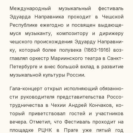
Меж­ду­на­род­ный му­зы­каль­ный фе­сти­валь
Эду­ар­да На­прав­ни­ка про­хо­дит в Чеш­ской
Рес­пуб­ли­ке еже­год­но и по­свя­щен вы­да­ю­ще­
му­ся му­зы­кан­ту, ком­по­зи­то­ру и ди­ри­же­ру
чеш­ско­го про­ис­хож­де­ния Эду­ар­ду На­прав­ни­
ку, ко­то­рый более по­лу­ве­ка (1863-1916) воз­
глав­лял ор­кестр Ма­ри­ин­ско­го театра в Санкт-
Пе­тер­бур­ге и внес боль­шой вклад в раз­ви­тие
му­зы­каль­ной куль­ту­ры России.
Гала-кон­церт открыл ис­пол­ня­ю­щий обя­зан­но­
сти ру­ко­во­ди­те­ля пред­ста­ви­тель­ства Рос­со­
труд­ни­че­ства в Чехии Андрей Кон­ча­ков, ко­
то­рый при­вет­ство­вал гостей и участ­ни­ков
вечера. От­ме­тил, что Фе­сти­валь про­хо­дит на
пло­щад­ке РЦНК в Праге уже пятый год