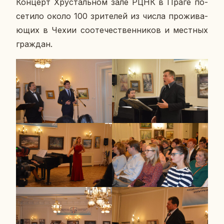
Кон­церт Хру­сталь­ном зале РЦНК в Праге по­
се­ти­ло около 100 зри­те­лей из числа про­жи­ва­
ю­щих в Чехии со­оте­че­ствен­ни­ков и мест­ных
граж­дан.