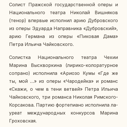
Солист Праж­ской го­су­дар­ствен­ной оперы и
На­ци­о­наль­но­го театра Ни­ко­лай Виш­ня­ков
(тенор) впер­вые ис­пол­нил арию Дуб­ров­ско­го
из оперы Эду­ар­да На­прав­ни­ка «Дуб­ров­ский»,
арию Гер­ма­на из оперы «Пи­ко­вая Дама»
Петра Ильича Чай­ков­ско­го.
Со­лист­ка На­ци­о­наль­но­го театра Чехии
Марина Вы­сквор­ки­на (лирико-ко­ло­ра­тур­ное
со­пра­но) ис­пол­ни­ла «Ариозо Кумы «Где же
ты, мой …» из оперы «Ча­ро­дей­ка» и романс
«Скажи, о чем в тени ветвей» Петра Ильича
Чай­ков­ско­го, три ро­ман­са Ни­ко­лая Рим­ско­го-
Кор­са­ко­ва. Партию фор­те­пи­а­но ис­пол­ни­ла ла­
у­ре­ат меж­ду­на­род­ных кон­кур­сов Марина
Гро­хов­ская.