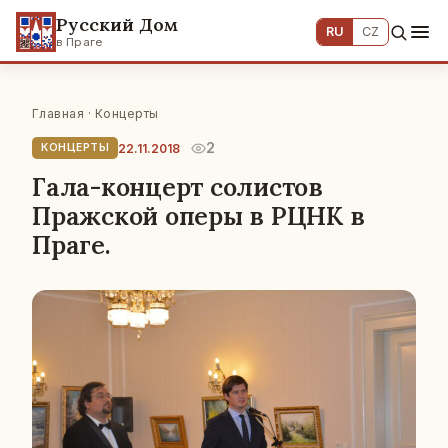
Русский Дом
RU
CZ
в Праге
Главная
·
Концерты
2
22.11.2018
КОНЦЕРТЫ
Гала-концерт солистов
Пражской оперы в РЦНК в
Праге.