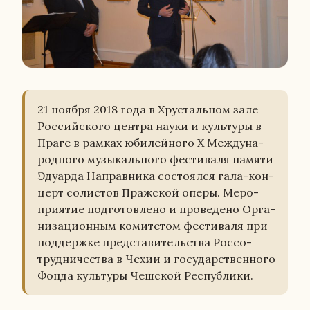
21 ноября 2018 года в Хру­сталь­ном зале
Рос­сий­ско­го центра науки и куль­ту­ры в
Праге в рамках юби­лей­но­го X Меж­ду­на­
род­но­го му­зы­каль­но­го фе­сти­ва­ля памяти
Эду­ар­да На­прав­ни­ка со­сто­ял­ся гала-кон­
церт со­ли­стов Праж­ской оперы. Ме­ро­
при­я­тие под­го­тов­ле­но и про­ве­де­но Ор­га­
ни­за­ци­он­ным ко­ми­те­том фе­сти­ва­ля при
под­держ­ке пред­ста­ви­тель­ства Рос­со­
труд­ни­че­ства в Чехии и го­су­дар­ствен­но­го
Фонда куль­ту­ры Чеш­ской Рес­пуб­ли­ки.