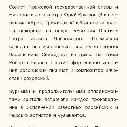
Солист Праж­ской го­су­дар­ствен­ной оперы и
На­ци­о­наль­но­го театра Юрий Круг­лов (бас) ис­
пол­нил «Арию Гре­ми­на» «Любви все воз­рас­
ты по­кор­ны» из оперы «Ев­ге­ний Онегин»
Петра Ильича Чай­ков­ско­го. Пре­мье­рой
вечера стало ис­пол­не­ние трех песен Ге­ор­гия
Ва­си­лье­ви­ча Сви­ри­до­ва из цикла на стихи
Ро­бер­та Бёрнса. Партию фор­те­пи­а­но ис­пол­
нил рос­сий­ский пи­а­нист и ком­по­зи­тор Вя­че­
слав Гро­хов­ский.
Бур­ны­ми и про­дол­жи­тель­ны­ми ап­ло­дис­мен­
та­ми зри­те­ли встре­ча­ли каждое про­из­ве­де­
ние в ис­пол­не­нии из­вест­ных рос­сий­ских и
чеш­ских ар­ти­стов и му­зы­кан­тов.