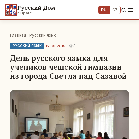
Русский Дом
RU
CZ
в Праге
Главная
·
Русский язык
1
05.06.2018
РУССКИЙ ЯЗЫК
День русского языка для
учеников чешской гимназии
из города Светла над Сазавой