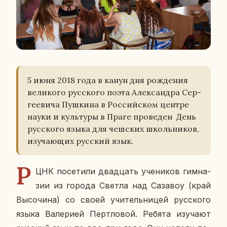
5 июня 2018 года в канун дня рож­де­ния
ве­ли­ко­го рус­ско­го поэта Алек­сандра Сер­
ге­е­ви­ча Пуш­ки­на в Рос­сий­ском центре
науки и куль­ту­ры в Праге про­ве­ден День
рус­ско­го языка для чеш­ских школь­ни­ков,
изу­ча­ю­щих рус­ский язык.
Р
ЦНК по­се­ти­ли два­дцать уче­ни­ков гим­на­
зии из города Светла над Са­за­воу (край
Вы­со­чи­на) со своей учи­тель­ни­цей рус­ско­го
языка Ва­ле­ри­ей Перт­ло­вой. Ребята изу­ча­ют