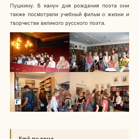
Пуш­ки­ну. В канун дня рож­де­ния поэта они
также по­смот­ре­ли учеб­ный фильм о жизни и
твор­че­стве ве­ли­ко­го рус­ско­го поэта.
Ещё по теме