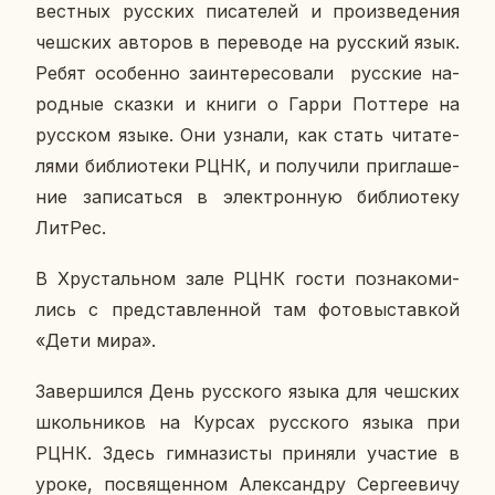
вест­ных рус­ских пи­са­те­лей и про­из­ве­де­ния
чеш­ских ав­то­ров в пе­ре­во­де на рус­ский язык.
Ребят осо­бен­но за­ин­те­ре­со­ва­ли рус­ские на­
род­ные сказки и книги о Гарри Пот­те­ре на
рус­ском языке. Они узнали, как стать чи­та­те­
ля­ми биб­лио­те­ки РЦНК, и по­лу­чи­ли при­гла­ше­
ние за­пи­сать­ся в элек­трон­ную биб­лио­те­ку
ЛитРес.
В Хру­сталь­ном зале РЦНК гости по­зна­ко­ми­
лись с пред­став­лен­ной там фо­то­вы­став­кой
«Дети мира».
За­вер­шил­ся День рус­ско­го языка для чеш­ских
школь­ни­ков на Курсах рус­ско­го языка при
РЦНК. Здесь гим­на­зи­сты при­ня­ли уча­стие в
уроке, по­свя­щен­ном Алек­сан­дру Сер­ге­е­ви­чу