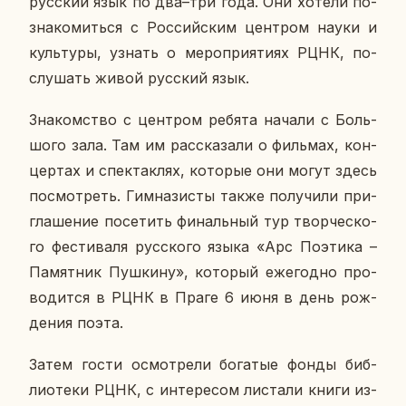
рус­ский язык по два–три года. Они хотели по­
зна­ко­мить­ся с Рос­сий­ским цен­тром науки и
куль­ту­ры, узнать о ме­ро­при­я­ти­ях РЦНК, по­
слу­шать живой рус­ский язык.
Зна­ком­ство с цен­тром ребята начали с Боль­
шо­го зала. Там им рас­ска­за­ли о филь­мах, кон­
цер­тах и спек­так­лях, ко­то­рые они могут здесь
по­смот­реть. Гим­на­зи­сты также по­лу­чи­ли при­
гла­ше­ние по­се­тить фи­наль­ный тур твор­че­ско­
го фе­сти­ва­ля рус­ско­го языка «Арс По­э­ти­ка –
Па­мят­ник Пуш­ки­ну», ко­то­рый еже­год­но про­
во­дит­ся в РЦНК в Праге 6 июня в день рож­
де­ния поэта.
Затем гости осмот­ре­ли бо­га­тые фонды биб­
лио­те­ки РЦНК, с ин­те­ре­сом ли­ста­ли книги из­