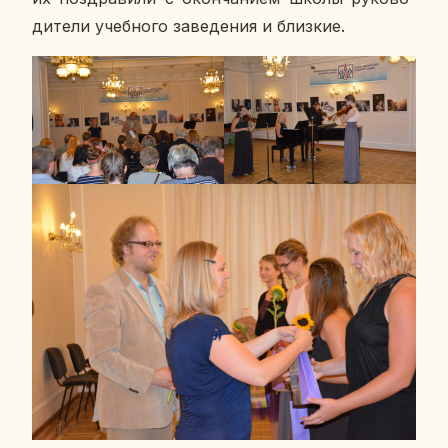
ди­те­ли учеб­но­го за­ве­де­ния и близ­кие.