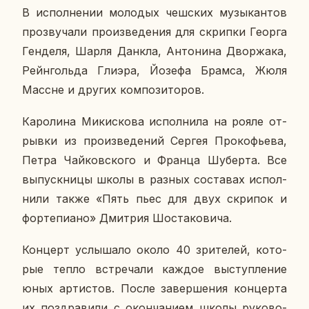
В ис­пол­не­нии мо­ло­дых чеш­ских му­зы­кан­тов
про­зву­ча­ли про­из­ве­де­ния для скрип­ки Георга
Ген­де­ля, Шарля Данкла, Ан­то­ни­на Двор­жа­ка,
Рейн­голь­да Глиэра, Йозефа Брамса, Жюля
Массне и других ком­по­зи­то­ров.
Ка­ро­ли­на Ми­кис­ко­ва ис­пол­ни­ла на рояле от­
рыв­ки из про­из­ве­де­ний Сергея Про­ко­фье­ва,
Петра Чай­ков­ско­го и Франца Шу­бер­та. Все
вы­пуск­ни­цы школы в разных со­ста­вах ис­пол­
ни­ли также «Пять пьес для двух скри­пок и
фор­те­пи­а­но» Дмит­рия Шо­ста­ко­ви­ча.
Кон­церт услы­ша­ло около 40 зри­те­лей, ко­то­
рые тепло встре­ча­ли каждое вы­ступ­ле­ние
юных ар­ти­стов. После за­вер­ше­ния кон­цер­та
их по­здра­ви­ли с окон­ча­ни­ем школы ру­ко­во­