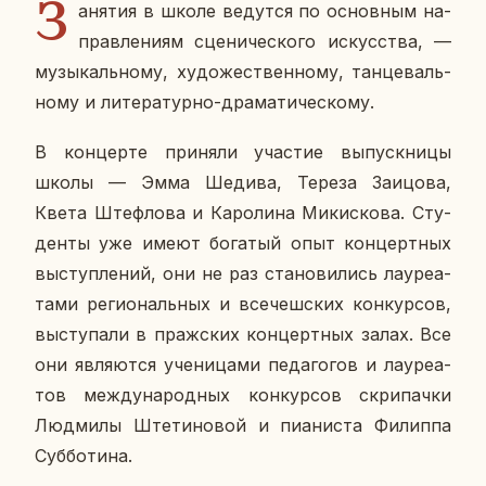
З
а­ня­тия в школе ве­дут­ся по ос­нов­ным на­
прав­ле­ни­ям сце­ни­че­ско­го ис­кус­ства, —
му­зы­каль­но­му, ху­до­же­ствен­но­му, тан­це­валь­
но­му и ли­те­ра­тур­но-дра­ма­ти­че­ско­му.
В кон­цер­те при­ня­ли уча­стие вы­пуск­ни­цы
школы — Эмма Шедива, Тереза За­и­цо­ва,
Квета Ште­фло­ва и Ка­ро­ли­на Ми­кис­ко­ва. Сту­
ден­ты уже имеют бо­га­тый опыт кон­церт­ных
вы­ступ­ле­ний, они не раз ста­но­ви­лись ла­у­ре­а­
та­ми ре­ги­о­наль­ных и все­чеш­ских кон­кур­сов,
вы­сту­па­ли в праж­ских кон­церт­ных залах. Все
они яв­ля­ют­ся уче­ни­ца­ми пе­да­го­гов и ла­у­ре­а­
тов меж­ду­на­род­ных кон­кур­сов скри­пач­ки
Люд­ми­лы Ште­ти­но­вой и пи­а­ни­ста Фи­лип­па
Суб­бо­ти­на.