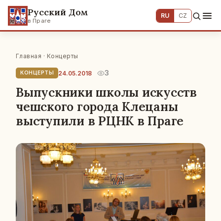
Русский Дом
RU
CZ
в Праге
Главная
·
Концерты
3
24.05.2018
КОНЦЕРТЫ
Выпускники школы искусств
чешского города Клецаны
выступили в РЦНК в Праге