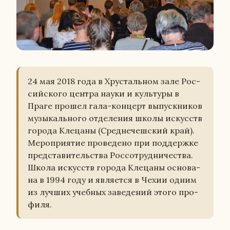
24 мая 2018 года в Хру­сталь­ном зале Рос­
сий­ско­го центра науки и куль­ту­ры в
Праге прошел гала-кон­церт вы­пуск­ни­ков
му­зы­каль­но­го от­де­ле­ния школы ис­кусств
города Кле­ца­ны (Сред­не­чеш­ский край).
Ме­ро­при­я­тие про­ве­де­но при под­держ­ке
пред­ста­ви­тель­ства Рос­со­труд­ни­че­ства.
Школа ис­кусств города Кле­ца­ны ос­но­ва­
на в 1994 году и яв­ля­ет­ся в Чехии одним
из лучших учеб­ных за­ве­де­ний этого про­
фи­ля.