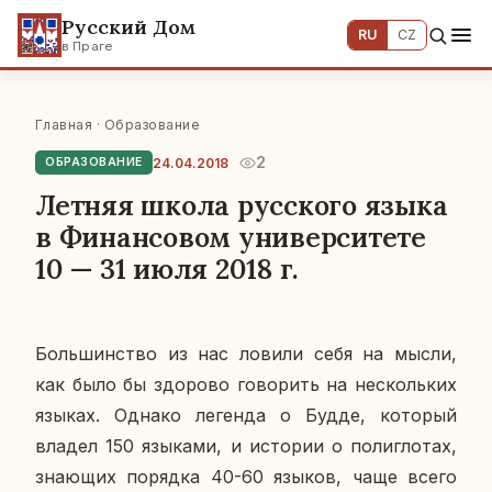
Русский Дом
RU
CZ
в Праге
Главная
·
Образование
2
24.04.2018
ОБРАЗОВАНИЕ
Летняя школа русского языка
в Финансовом университете
10 — 31 июля 2018 г.
Боль­шин­ство из нас ловили себя на мысли,
как было бы здо­ро­во го­во­рить на несколь­ких
языках. Однако ле­ген­да о Будде, ко­то­рый
владел 150 язы­ка­ми, и ис­то­рии о по­ли­гло­тах,
зна­ю­щих по­ряд­ка 40-60 языков, чаще всего