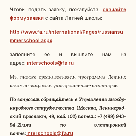
Чтобы подать заявку, по­жа­луй­ста,
ска­чай­те
форму заявки
с сайта Летней школы:
http://www.fa.ru/international/Pages/russiansu
mmerschool.aspx
за­пол­ни­те ее и вы­шли­те нам на
адрес:
interschools@fa.ru
Мы также ор­га­ни­зо­вы­ва­ем про­грам­мы Летних
школ по за­про­сам уни­вер­си­те­тов-парт­не­ров.
По во­про­сам об­ра­щай­те
сь в Управ­ле­ние меж­ду­
на­род­но­го
со
труд­ни­че­ства
(
Москва,
Ле­нин­град­
ский про­спект, 49,
каб
. 102) по тел.: +7 (499) 943-
94-21 или по элек­трон­ной
почте:
interschools@fa.ru