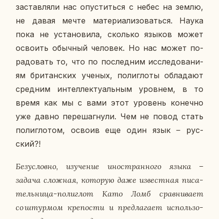
за­став­ля­ли нас опу­стить­ся с небес на землю,
не давая мечте ма­те­ри­а­ли­зо­вать­ся. Наука
пока не уста­но­ви­ла, сколь­ко языков может
осво­ить обыч­ный че­ло­век. Но нас может по­
ра­до­вать то, что по по­след­ним ис­сле­до­ва­ни­
ям бри­тан­ских ученых, по­ли­гло­ты об­ла­да­ют
сред­ним ин­тел­лек­ту­аль­ным уров­нем, в то
время как мы с вами этот уро­вень ко­неч­но
уже давно пе­ре­шаг­ну­ли. Чем не повод стать
по­ли­гло­том, освоив еще один язык ‒ рус­
ский?!
Без­услов­но, изу­че­ние ино­стран­но­го языка –
задача слож­ная, ко­то­рую даже из­вест­ная пи­са­
тель­ни­ца-по­ли­глот Като
Ломб
срав­ни­ва­ет
со штур­мом кре­по­сти и пред­ла­га­ет ис­поль­зо­