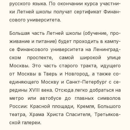
рус­ско­го языка. По окон­ча­нии курса участ­ни­
ки Летней школы по­лу­чат сер­ти­фи­кат Фи­нан­
со­во­го уни­вер­си­те­та.
Боль­шая часть Летней школы (обу­че­ние, про­
жи­ва­ние и пи­та­ние) будет про­хо­дить в кам­пу­
се Фи­нан­со­во­го уни­вер­си­те­та на Ле­нин­град­
ском про­спек­те, самой ши­ро­кой улице
Москвы. Это часть ста­ро­го тракта, иду­ще­го
от Москвы в Тверь и Нов­го­род, а также со­
еди­ня­ю­ще­го Москву и Санкт-Пе­тер­бург с се­
ре­ди­ны XVIII века. Отсюда легко до­брать­ся на
метро или ав­то­бу­се до глав­ных сим­во­лов
России: Крас­ной пло­ща­ди, Кремля, Боль­шо­го
театра, Храма Христа Спа­си­те­ля, Тре­тья­ков­
ской га­ле­реи.