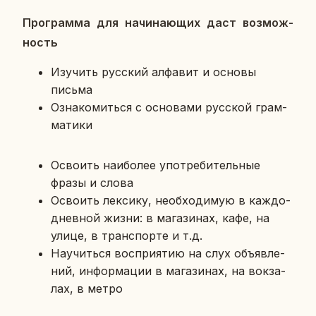
Про­грам­ма для на­чи­на­ю­щих даст воз­мож­
ность
Изу­чить рус­ский ал­фа­вит и основы
письма
Озна­ко­мить­ся с ос­но­ва­ми рус­ской грам­
ма­ти­ки
Осво­ить наи­бо­лее упо­тре­би­тель­ные
фразы и слова
Осво­ить лек­си­ку, необ­хо­ди­мую в каж­до­
днев­ной жизни: в ма­га­зи­нах, кафе, на
улице, в транс­пор­те и т.д.
На­учить­ся вос­при­я­тию на слух объ­яв­ле­
ний, ин­фор­ма­ции в ма­га­зи­нах, на вок­за­
лах, в метро