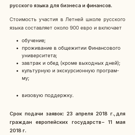
рус­ско­го языка для биз­не­са и фи­нан­сов.
Сто­и­мость уча­стия в Летней школе рус­ско­го
языка со­став­ля­ет около 900 евро и вклю­ча­ет
обу­че­ние;
про­жи­ва­ние в об­ще­жи­тии Фи­нан­со­во­го
уни­вер­си­те­та;
зав­трак и обед (кроме вы­ход­ных дней);
куль­тур­ную и экс­кур­си­он­ную про­грам­
му;
ви­зо­вую под­держ­ку.
Срок подачи заявок: 23 апреля 2018 г., для
граж­дан ев­ро­пей­ских го­су­дарств – 11 мая
2018 г.