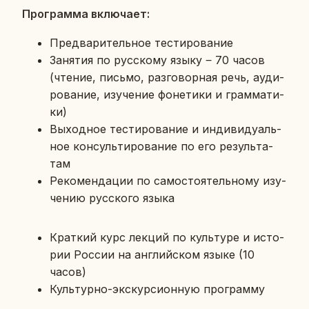
Про­грам­ма вклю­ча­ет:
Пред­ва­ри­тель­ное те­сти­ро­ва­ние
За­ня­тия по рус­ско­му языку ‒ 70 часов
(чтение, письмо, раз­го­вор­ная речь, ауди­
ро­ва­ние, изу­че­ние фо­не­ти­ки и грам­ма­ти­
ки)
Вы­ход­ное те­сти­ро­ва­ние и ин­ди­ви­ду­аль­
ное кон­суль­ти­ро­ва­ние по его ре­зуль­та­
там
Ре­ко­мен­да­ции по са­мо­сто­я­тель­но­му изу­
че­нию рус­ско­го языка
Крат­кий курс лекций по куль­ту­ре и ис­то­
рии России на ан­глий­ском языке (10
часов)
Куль­тур­но-экс­кур­си­он­ную про­грам­му