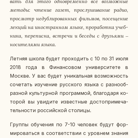
вать для этого од­но­вре­мен­но все воз­мож­ные
методы: чтение газет, про­слу­ши­ва­ние радио,
про­смотр недуб­ли­ро­ван­ных филь­мов, по­се­ще­ние
лекций на ино­стран­ном языке, про­ра­бот­ка учеб­
ни­ка, пе­ре­пис­ка, встре­чи и беседы
с дру­зья­ми ‒
но­си­те­ля­ми языка.
Летняя школа будет про­хо­дить с 10 по 31 июля
2018 года в Фи­нан­со­вом уни­вер­си­те­те в
Москве. У вас будет уни­каль­ная воз­мож­ность
со­че­тать изу­че­ние рус­ско­го языка с раз­но­об­
раз­ной куль­тур­ной про­грам­мой, бла­го­да­ря ко­
то­рой вы уви­ди­те из­вест­ные до­сто­при­ме­ча­
тель­но­сти рос­сий­ской сто­ли­цы.
Группы обу­че­ния по 7-10 че­ло­век будут фор­
ми­ро­вать­ся в со­от­вет­ствии с уров­нем знания