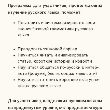
Про­грам­ма для участ­ни­ков, про­дол­жа­ю­щих
изу­че­ние рус­ско­го языка, по­мо­жет
По­вто­рить и си­сте­ма­ти­зи­ро­вать свои
знания ба­зо­вой грам­ма­ти­ки рус­ско­го
языка
Пре­одо­леть язы­ко­вой барьер
На­учить­ся читать и ана­ли­зи­ро­вать
статьи, ко­рот­кие ис­то­рии и но­во­сти
На­учить­ся об­щать­ся по-русски в ин­тер­
не­те (форумы, блоги, со­ци­аль­ные сети)
На­учить­ся го­то­вить ко­рот­кие вы­ступ­ле­
ния на рус­ском языке
Для участ­ни­ков, вла­де­ю­щих рус­ским языком
на про­дви­ну­том уровне, мы пред­ла­га­ем курс