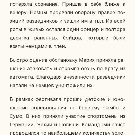
по­те­ря­ла со­зна­ние. Пришла в себя ближе к
вечеру. Немцы про­рва­ли обо­ро­ну правее по­
зи­ций раз­вед­чи­ков и зашли им в тыл. Из всей
роты в живых остал­ся один офицер и пол­то­ра
де­сят­ка ра­нен­ных бойцов, ко­то­рые были
взяты нем­ца­ми в плен.
Быстро оценив об­ста­нов­ку Мария при­ня­ла ре­
ше­ние ата­ко­вать и от­кры­ла огонь по врагу из
ав­то­ма­та. Бла­го­да­ря вне­зап­но­сти раз­вед­чи­ки
напали на немцев уни­что­жи­ли их.
В рамках фе­сти­ва­ля прошли дет­ские и юно­
ше­ские со­рев­но­ва­ния по бо­е­во­му Самбо и
Сумо. В них при­ня­ли уча­стие спортс­ме­ны из
Гер­ма­нии, Чехии и Польши. Ко­манд­ный зачет
про­во­дил­ся по наи­боль­ше­му ко­ли­че­ству зо­ло­