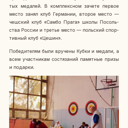
тых ме­да­лей. В ком­плекс­ном зачете первое
место занял клуб Гер­ма­нии, второе место —
чеш­ский клуб «Самбо Прага» школы По­соль­
ства России и третье место — поль­ский спор­
тив­ный клуб «Цешин».
По­бе­ди­те­лям были вру­че­ны Кубки и медали, а
всем участ­ни­кам со­стя­за­ний па­мят­ные призы
и по­дар­ки.