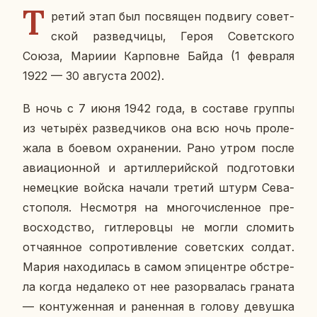
Т
ретий этап был по­свя­щен по­дви­гу со­вет­
ской раз­вед­чи­цы, Героя Со­вет­ско­го
Союза, Мариии Кар­повне Ба́йда (1 фев­ра­ля
1922 — 30 ав­гу­ста 2002).
В ночь с 7 июня 1942 года, в со­ста­ве группы
из че­ты­рёх раз­вед­чи­ков она всю ночь про­ле­
жа­ла в боевом охра­не­нии. Рано утром после
авиа­ци­он­ной и ар­тил­ле­рий­ской под­го­тов­ки
немец­кие войска начали третий штурм Се­ва­
сто­по­ля. Несмот­ря на мно­го­чис­лен­ное пре­
вос­ход­ство, гит­ле­ров­цы не могли сло­мить
от­ча­ян­ное со­про­тив­ле­ние со­вет­ских солдат.
Мария на­хо­ди­лась в самом эпи­цен­тре об­стре­
ла когда неда­ле­ко от нее разо­рва­лась гра­на­та
— кон­ту­жен­ная и ра­нен­ная в голову де­вуш­ка