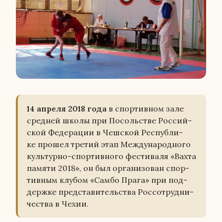
14 апреля 2018 года
в спор­тив­ном зале
сред­ней школы при По­соль­стве Рос­сий­
ской Фе­де­ра­ции в Чеш­ской Рес­пуб­ли­
ке прошел третий этап Меж­ду­на­род­но­го
куль­тур­но-спор­тив­но­го фе­сти­ва­ля «Вахта
памяти 2018», он был ор­га­ни­зо­ван спор­
тив­ным клубом «Самбо Прага» при под­
держ­ке пред­ста­ви­тель­ства Рос­со­труд­ни­
че­ства в Чехии.