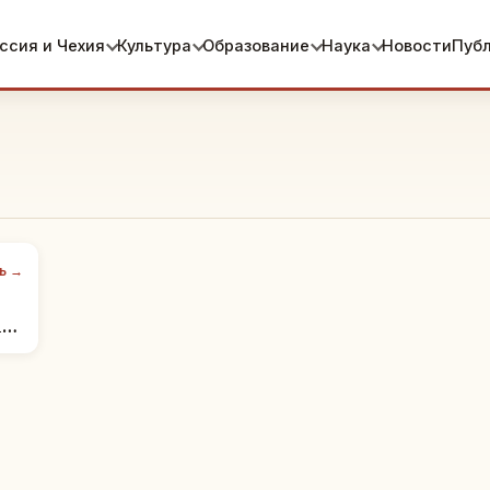
ссия и Чехия
Культура
Образование
Наука
Новости
Пуб
ь →
а»