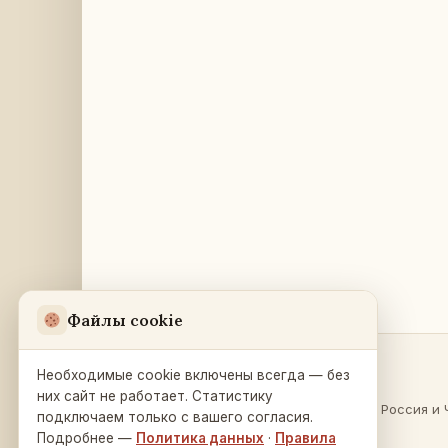
Файлы cookie
Необходимые cookie включены всегда — без
Разделы
Русский Дом
в Праге
них сайт не работает. Статистику
О России
·
Россия и 
подключаем только с вашего согласия.
Na Zátorce 16
Культура
Подробнее —
Политика данных
·
Правила