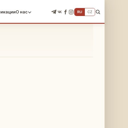
ликации
О нас
RU
CZ