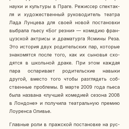
науки и куль­ту­ры в Праге. Ре­жис­сер спек­так­
ля и ху­до­же­ствен­ный ру­ко­во­ди­тель театра
Лада Лун­це­ва для своей новой по­ста­нов­ки
вы­бра­ла пьесу «Бог резни» — ко­ме­дию фран­
цуз­ской ак­три­сы и дра­ма­тур­га Ясмины Реза.
Это ис­то­рия двух ро­ди­тель­ских пар, ко­то­рые
зна­ко­мят­ся после того, как их сы­но­вья схо­
дят­ся в школь­ной драке. При этом каждая
пара оспа­ри­ва­ет ро­ди­тель­ские навыки
другой, вместо того чтобы раз­гля­деть соб­
ствен­ные про­бле­мы. В марте 2009 года пьеса
была на­зва­на «лучшей ко­ме­ди­ей сезона 2008
в Лон­доне» и по­лу­чи­ла те­ат­раль­ную премию
Ло­урен­са Оливье.
Глав­ные роли в праж­ской по­ста­нов­ке на рус­