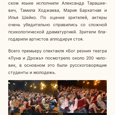
ском языке ис­пол­ни­ли Алек­сандр Та­раш­ке­
вич, Тамила Ход­жа­е­ва, Мария Бар­хат­ная и
Илья Шейко. По оценке зри­те­лей, актеры
очень убе­ди­тель­но спра­ви­лись со слож­ной
пси­хо­ло­ги­че­ской дра­ма­тур­ги­ей. Зри­те­ли бла­
го­да­ри­ли ар­ти­стов ап­ло­ди­руя стоя.
Всего пре­мье­ру спек­так­ля «Бог резни» театра
«Луна и Дрожь» по­смот­ре­ло около 200 че­ло­
век, в ос­нов­ном это были рус­ско­го­во­ря­щие
сту­ден­ты и мо­ло­дежь.