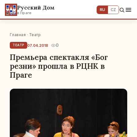
Русский Дом
RU
CZ
в Праге
Главная
·
Театр
0
07.04.2018
ТЕАТР
Премьера спектакля «Бог
резни» прошла в РЦНК в
Праге