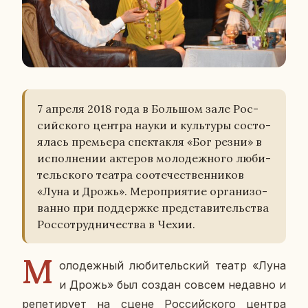
7 апреля 2018 года в Боль­шом зале Рос­
сий­ско­го центра науки и куль­ту­ры со­сто­
я­лась пре­мье­ра спек­так­ля «Бог резни» в
ис­пол­не­нии ак­те­ров мо­ло­деж­но­го лю­би­
тель­ско­го театра со­оте­че­ствен­ни­ков
«Луна и Дрожь». Ме­ро­при­я­тие ор­га­ни­зо­
ван­но при под­держ­ке пред­ста­ви­тель­ства
Рос­со­труд­ни­че­ства в Чехии.
М
о­ло­деж­ный лю­би­тель­ский театр «Луна
и Дрожь» был создан совсем недав­но и
ре­пе­ти­ру­ет на сцене Рос­сий­ско­го центра