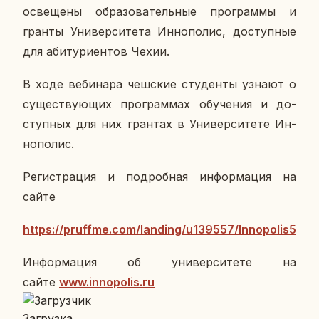
осве­ще­ны об­ра­зо­ва­тель­ные про­грам­мы и
гранты Уни­вер­си­те­та Ин­но­по­лис, до­ступ­ные
для аби­ту­ри­ен­тов Чехии.
В ходе ве­би­на­ра чеш­ские сту­ден­ты узнают о
су­ще­ству­ю­щих про­грам­мах обу­че­ния и до­
ступ­ных для них гран­тах в Уни­вер­си­те­те Ин­
но­по­лис.
Ре­ги­стра­ция и по­дроб­ная ин­фор­ма­ция на
сайте
https://pruffme.com/landing/u139557/Innopolis5
Ин­фор­ма­ция об уни­вер­си­те­те на
сайте
www
.
innopolis
.
ru
За­груз­ка…