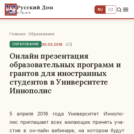
Русский Дом
RU
CZ
в Праге
Главная
·
Образование
1
30.03.2018
ОБРАЗОВАНИЕ
Онлайн презентация
образовательных программ и
грантов для иностранных
студентов в Университете
Иннополис
5 апреля 2018 года Уни­вер­си­тет Ин­но­по­
лис
при­гла­ша­ет всех же­ла­ю­щих при­нять уча­
стие в он-лайн ве­би­на­ре, на ко­то­ром будут