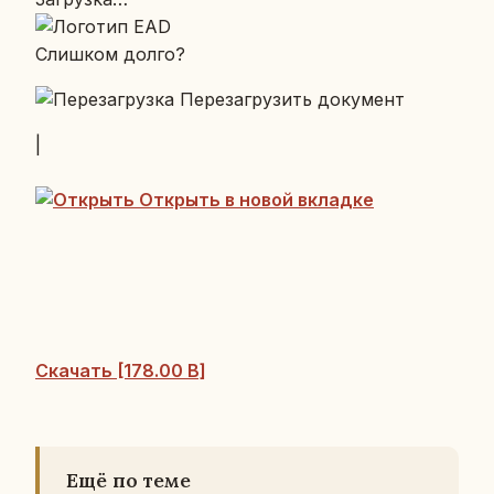
Слиш­ком долго?
Пе­ре­за­гру­зить до­ку­мент
|
От­крыть в новой вклад­ке
Ска­чать [178.00 B]
Ещё по теме