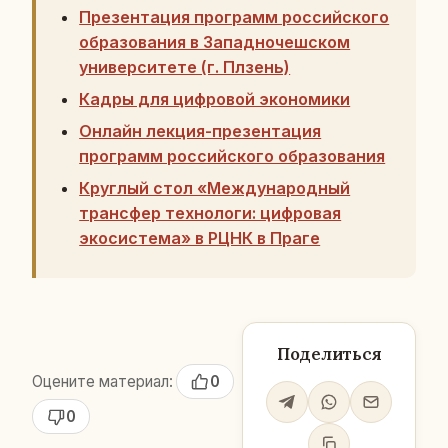
Презентация программ российского
образования в Западночешском
университете (г. Плзень)
Кадры для цифровой экономики
Онлайн лекция-презентация
программ российского образования
Круглый стол «Международный
трансфер технологи: цифровая
экосистема» в РЦНК в Праге
Поделиться
Оцените материал:
0
0