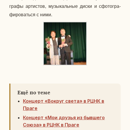
гра­фы ар­ти­стов, му­зы­каль­ные диски и сфо­то­гра­
фи­ро­вать­ся с ними.
Ещё по теме
Концерт «Вокруг света» в РЦНК в
Праге
Концерт «Мои друзья из бывшего
Союза» в РЦНК в Праге