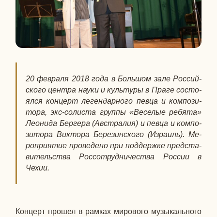
20 фев­ра­ля 2018 года в Боль­шом зале Рос­сий­
ско­го центра науки и куль­ту­ры в Праге со­сто­
ял­ся кон­церт ле­ген­дар­но­го певца и ком­по­зи­
то­ра, экс-со­ли­ста группы «Ве­се­лые ребята»
Лео­ни­да Бер­ге­ра (Ав­стра­лия) и певца и ком­по­
зи­то­ра Вик­то­ра Бе­ре­зин­ско­го (Из­ра­иль). Ме­
ро­при­я­тие про­ве­де­но при под­держ­ке пред­ста­
ви­тель­ства Рос­со­труд­ни­че­ства России в
Чехии.
Кон­церт прошел в рамках ми­ро­во­го му­зы­каль­но­го