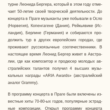
турне Лео­ни­да Бер­ге­ра, ко­то­рый в этом году от­ме­
ча­ет 50-летие своей твор­че­ской де­я­тель­но­сти. До
кон­цер­та в Праге му­зы­кан­ты уже по­бы­ва­ли в Осло
(Нор­ве­гия), Ко­пен­га­гене (Дания), Рейкья­ви­ке (Ис­
лан­дия), Бер­лине (Гер­ма­ния) и со­би­ра­ют­ся про­
дол­жить тур в других ев­ро­пей­ских го­ро­дах, где
про­жи­ва­ют рус­ско­языч­ные со­оте­че­ствен­ни­ки. В
на­сто­я­щее время Леонид Бергер живет в Ав­стра­
лии, где как ком­по­зи­тор и про­дю­сер мо­ло­дых ав­
стра­лий­ских та­лан­тов по­лу­чил 4 высших му­зы­
каль­ных на­гра­ды «АRIA Awards» (ав­стра­лий­ский
аналог Grammy).
В про­грам­му кон­цер­та в Праге были вклю­че­ны из­
вест­ные хиты 70-80-ых годов, по­пу­ляр­ные эст­рад­
ные ком­по­зи­ции. Открыл про­грам­му кон­цер­та