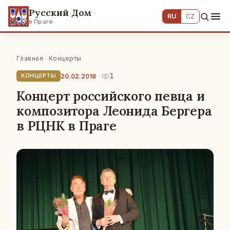
Русский Дом
RU
CZ
в Праге
Главная
·
Концерты
1
20.02.2018
КОНЦЕРТЫ
Концерт российского певца и
композитора Леонида Бергера
в РЦНК в Праге