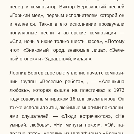
певец и ком­по­зи­тор Виктор Бе­ре­зин­ский песней
«Горь­кий мед», первым ис­пол­ни­те­лем ко­то­рой он
и яв­ля­ет­ся. Также в его ис­пол­не­нии про­зву­ча­ли
по­пу­ляр­ные песни и ав­тор­ские ком­по­зи­ции —
«Спи, ночь в июне только шесть часов», «Потому
что», «Зна­ко­мый город, зна­ко­мые лица», «Зе­ле­
ный огонек» и «Здрав­ствуй, милая!».
Леонид Бергер свое вы­ступ­ле­ние начал с ком­по­зи­
ции группы «Ве­се­лые ребята», , — «Алеш­ки­на
любовь», ко­то­рая вышла на пла­стин­ках в 1973
году со­во­куп­ным ти­ра­жом 16 млн эк­зем­пля­ров. Он
также ис­пол­нил хиты, лю­би­мые мно­ги­ми по­ко­ле­ни­
я­ми слу­ша­те­лей, — «Люди встре­ча­ют­ся», «Не
умирай, любовь», «Ни минуты покоя», «Ой, на­
прас­но, тетя», ме­ло­дии из мульт­филь­ма «Бре­мен­