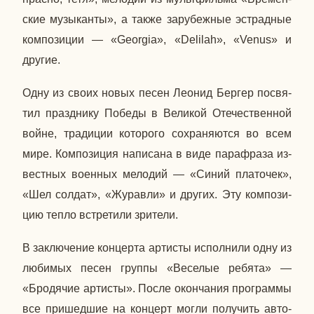
ские му­зы­кан­ты», а также за­ру­беж­ные эст­рад­ные
ком­по­зи­ции — «
Georgia
»
,
«
Delilah
», «
Venus
» и
другие.
Одну из своих новых песен Леонид Бергер по­свя­
тил празд­ни­ку Победы в Ве­ли­кой Оте­че­ствен­ной
войне, тра­ди­ции ко­то­ро­го со­хра­ня­ют­ся во всем
мире. Ком­по­зи­ция на­пи­са­на в виде па­ра­фра­за из­
вест­ных во­ен­ных ме­ло­дий — «Синий пла­то­чек»,
«Шел солдат», «Жу­рав­ли» и других. Эту ком­по­зи­
цию тепло встре­ти­ли зри­те­ли.
В за­клю­че­ние кон­цер­та ар­ти­сты ис­пол­ни­ли одну из
лю­би­мых песен группы «Ве­се­лые ребята» —
«Бро­дя­чие ар­ти­сты». После окон­ча­ния про­грам­мы
все при­шед­шие на кон­церт могли по­лу­чить ав­то­