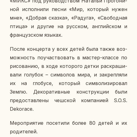
«МИКС» под ру­ко­вод­ством На­та­льи Про­го­ни­
ной ис­пол­ни­ли песни «Мир, ко­то­рый нужен
мне», «Добрая сказка», «Радуга», «Сво­бод­ная
птица» и другие на рус­ском, ан­глий­ском и
фран­цуз­ском языках.
После кон­цер­та у всех детей была также воз­
мож­ность по­участ­во­вать в мастер-классе по
ри­со­ва­нию, в ходе ко­то­ро­го детки рас­кра­ши­
ва­ли го­лу­бок – сим­во­лов мира, и за­креп­ля­ли
их на гло­бу­се, ко­то­рый сим­во­ли­зи­ро­вал
Землю. Де­ко­ра­тив­ные кон­струк­ции были
предо­став­ле­ны чеш­ской ком­па­ни­ей S.O.S.
Dekorace.
Ме­ро­при­я­тие по­се­ти­ли более 80 детей и их
ро­ди­те­лей.