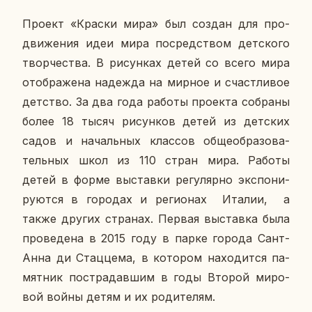
Проект «Краски мира» был создан для про­
дви­же­ния идеи мира по­сред­ством дет­ско­го
твор­че­ства. В ри­сун­ках детей со всего мира
отоб­ра­же­на на­деж­да на мирное и счаст­ли­вое
дет­ство. За два года работы про­ек­та со­бра­ны
более 18 тысяч ри­сун­ков детей из дет­ских
садов и на­чаль­ных клас­сов об­ще­об­ра­зо­ва­
тель­ных школ из 110 стран мира. Работы
детей в форме вы­став­ки ре­гу­ляр­но экс­по­ни­
ру­ют­ся в го­ро­дах и ре­ги­о­нах Италии, а
также других стра­нах. Первая вы­став­ка была
про­ве­де­на в 2015 году в парке города Сант-
Анна ди Стац­це­ма, в ко­то­ром на­хо­дит­ся па­
мят­ник по­стра­дав­шим в годы Второй ми­ро­
вой войны детям и их ро­ди­те­лям.