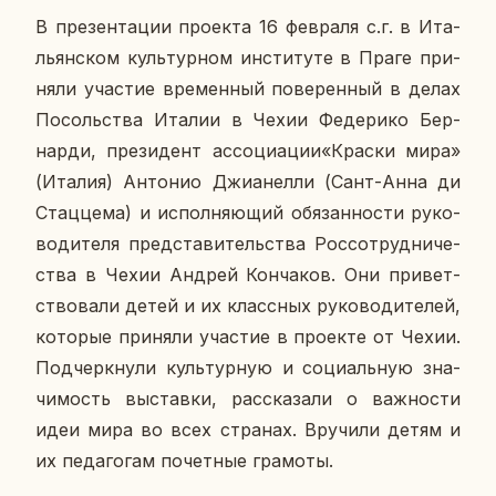
В пре­зен­та­ции про­ек­та 16 фев­ра­ля с.г. в Ита­
льян­ском куль­тур­ном ин­сти­ту­те в Праге при­
ня­ли уча­стие вре­мен­ный по­ве­рен­ный в делах
По­соль­ства Италии в Чехии Фе­де­ри­ко Бер­
нар­ди, пре­зи­дент ас­со­ци­а­ции«Краски мира»
(Италия) Ан­то­нио Джи­а­нел­ли (Сант-Анна ди
Стац­це­ма) и ис­пол­ня­ю­щий обя­зан­но­сти ру­ко­
во­ди­те­ля пред­ста­ви­тель­ства Рос­со­труд­ни­че­
ства в Чехии Андрей Кон­ча­ков. Они при­вет­
ство­ва­ли детей и их класс­ных ру­ко­во­ди­те­лей,
ко­то­рые при­ня­ли уча­стие в про­ек­те от Чехии.
Под­черк­ну­ли куль­тур­ную и со­ци­аль­ную зна­
чи­мость вы­став­ки, рас­ска­за­ли о важ­но­сти
идеи мира во всех стра­нах. Вру­чи­ли детям и
их пе­да­го­гам по­чет­ные гра­мо­ты.