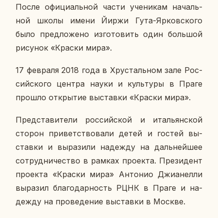
После офи­ци­аль­ной части уче­ни­кам на­чаль­
ной школы имени Йиржи Гута-Яр­ков­ско­го
было пред­ло­же­но из­го­то­вить один боль­шой
ри­су­нок «Краски мира».
17 фев­ра­ля 2018 года в Хру­сталь­ном зале Рос­
сий­ско­го центра науки и куль­ту­ры в Праге
прошло от­кры­тие вы­став­ки «Краски мира».
Пред­ста­ви­те­ли рос­сий­ской и ита­льян­ской
сторон при­вет­ство­ва­ли детей и гостей вы­
став­ки и вы­ра­зи­ли на­деж­ду на даль­ней­шее
со­труд­ни­че­ство в рамках про­ек­та. Пре­зи­дент
про­ек­та «Краски мира» Ан­то­нио Джи­а­нел­ли
вы­ра­зил бла­го­дар­ность РЦНК в Праге и на­
деж­ду на про­ве­де­ние вы­став­ки в Москве.