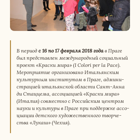
В период
с 16 по 17 фев­ра­ля 2018 года
в Праге
был пред­став­лен меж­ду­на­род­ный со­ци­аль­ный
проект «Краски мира» (I Colori per la Pace).
Ме­ро­при­я­тие ор­га­ни­зо­ва­но Ита­льян­ским
куль­тур­ным ин­сти­ту­том в Праге, ад­ми­ни­
стра­ци­ей ита­льян­ской об­ла­сти Сант-Анна
ди Стац­це­ма, ас­со­ци­а­ци­ей «Краски мира»
(Италия) сов­мест­но с Рос­сий­ским цен­тром
науки и куль­ту­ры в Праге при под­держ­ке ас­со­
ци­а­ции дет­ско­го ху­до­же­ствен­но­го твор­че­
ства «Лукаш» (Чехия).