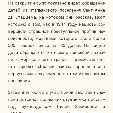
На от­кры­тии было по­ка­за­но видео-об­ра­ще­ние
детей из ита­льян­ско­го по­се­ле­ния Сант-Анна
ди Стац­це­ма, на ко­то­ром они рас­ска­зы­ва­ют
ис­то­рию о том, как в 1944 году на­ци­сты со­
вер­ши­ли страш­ное пре­ступ­ле­ние против че­
ло­веч­но­сти, жерт­ва­ми ко­то­ро­го стали более
560 че­ло­век, вклю­чая 130 детей. На видео
дети об­ра­ща­ют­ся ко всем с прось­бой со­хра­
нить мир во всех стра­нах. При­ме­ча­тель­но,
что проект «Краски мира» провел свою
первую вы­став­ку именно в этом ита­льян­ском
по­се­ле­нии.
Затем для гостей и участ­ни­ков вы­став­ки уче­
ни­ки дет­ских твор­че­ских студий «Кан­та­би­ле»
под ру­ко­вод­ством Лилии За­ки­ро­вой и