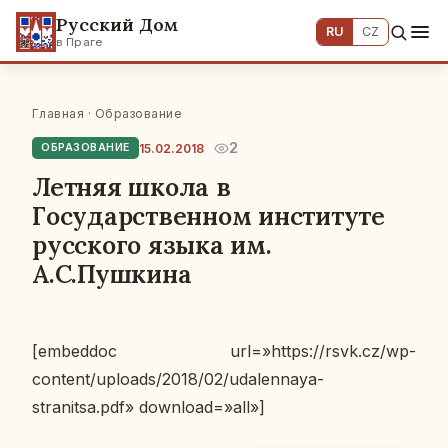
Русский Дом
RU
CZ
в Праге
Главная
·
Образование
2
15.02.2018
ОБРАЗОВАНИЕ
Летняя школа в
Государственном институте
русского языка им.
А.С.Пушкина
[embeddoc url=»https://rsvk.cz/wp-
content/uploads/2018/02/udalennaya-
stranitsa.pdf» download=»all»]