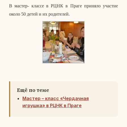
В мастер- классе в РЦНК в Праге при­ня­ло уча­стие
около 50 детей и их ро­ди­те­лей.
Ещё по теме
Мастер – класс «Чердачная
игрушка» в РЦНК в Праге