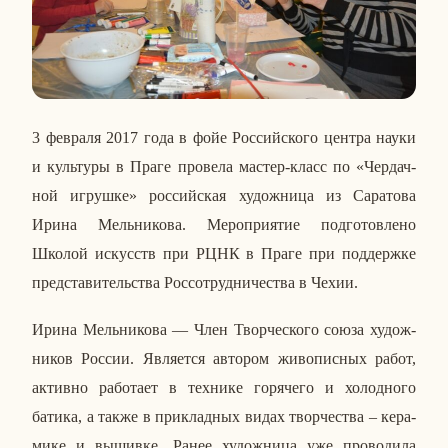
3 фев­ра­ля 2017 года в фойе Рос­сий­ско­го центра науки
и куль­ту­ры в Праге про­ве­ла мастер-класс по «Чер­дач­
ной иг­руш­ке» рос­сий­ская ху­дож­ни­ца из Са­ра­то­ва
Ирина Мель­ни­ко­ва. Ме­ро­при­я­тие под­го­тов­ле­но
Школой ис­кусств при РЦНК в Праге при под­держ­ке
пред­ста­ви­тель­ства Рос­со­труд­ни­че­ства в Чехии.
Ирина Мель­ни­ко­ва — Член Твор­че­ско­го союза ху­дож­
ни­ков России. Яв­ля­ет­ся ав­то­ром жи­во­пис­ных работ,
ак­тив­но ра­бо­та­ет в тех­ни­ке го­ря­че­го и хо­лод­но­го
батика, а также в при­клад­ных видах твор­че­ства – ке­ра­
ми­ке и вы­шив­ке. Ранее ху­дож­ни­ца уже про­во­ди­ла