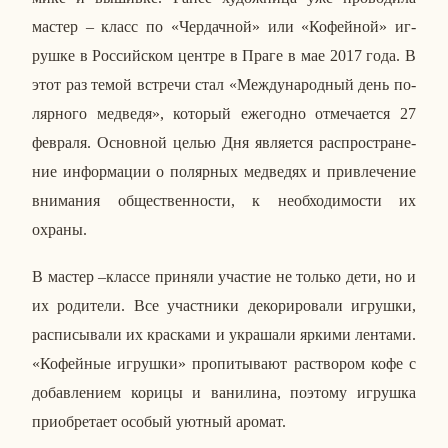
мастер – класс по «Чер­дач­ной» или «Ко­фей­ной» иг­
руш­ке в Рос­сий­ском центре в Праге в мае 2017 года. В
этот раз темой встре­чи стал «Меж­ду­на­род­ный день по­
ляр­но­го мед­ве­дя», ко­то­рый еже­год­но от­ме­ча­ет­ся 27
фев­ра­ля. Ос­нов­ной целью Дня яв­ля­ет­ся рас­про­стра­не­
ние ин­фор­ма­ции о по­ляр­ных мед­ве­дях и при­вле­че­ние
вни­ма­ния об­ще­ствен­но­сти, к необ­хо­ди­мо­сти их
охраны.
В мастер –классе при­ня­ли уча­стие не только дети, но и
их ро­ди­те­ли. Все участ­ни­ки де­ко­ри­ро­ва­ли иг­руш­ки,
рас­пи­сы­ва­ли их крас­ка­ми и укра­ша­ли яркими лен­та­ми.
«Ко­фей­ные иг­руш­ки» про­пи­ты­ва­ют рас­тво­ром кофе с
до­бав­ле­ни­ем корицы и ва­ни­ли­на, по­это­му иг­руш­ка
при­об­ре­та­ет особый уютный аромат.