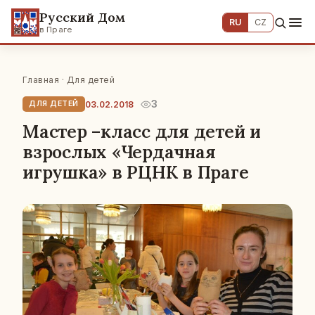
Русский Дом
RU
CZ
в Праге
Главная
·
Для детей
3
03.02.2018
ДЛЯ ДЕТЕЙ
Мастер –класс для детей и
взрослых «Чердачная
игрушка» в РЦНК в Праге