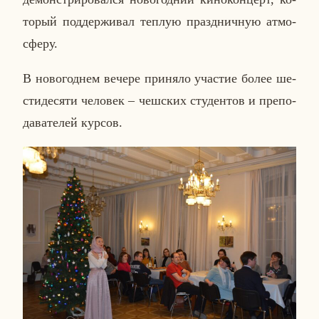
то­рый под­дер­жи­вал теплую празд­нич­ную ат­мо­
сфе­ру.
В но­во­год­нем вечере при­ня­ло уча­стие более ше­
сти­де­ся­ти че­ло­век – чеш­ских сту­ден­тов и пре­по­
да­ва­те­лей курсов.