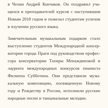
в Чехии Андрей Кон­ча­ков. Он по­здра­вил уча­
щих­ся и пре­по­да­ва­те­лей курсов с на­сту­пив­шим
Новым 2018 годом и по­же­лал сту­ден­там успе­хов
в изу­че­нии рус­ско­го языка.
За­ме­ча­тель­ным му­зы­каль­ным по­дар­ком стало
вы­ступ­ле­ние сту­ден­тов Меж­ду­на­род­ной кон­сер­
ва­то­рии города Праги под ру­ко­вод­ством про­фес­
со­ра кон­сер­ва­то­рии Тахиры Ме­на­жди­но­вой и
ла­у­ре­а­та меж­ду­на­род­ных кон­кур­сов пи­а­ни­ста
Фи­лип­па Суб­бо­ти­на. Они пред­ста­ви­ли му­зы­
каль­ную ком­по­зи­цию, по­свя­щен­ную Новому
году и Рож­де­ству в России, ис­пол­ни­ли рус­ские
на­род­ные песни и тан­це­валь­ные ме­ло­дии.