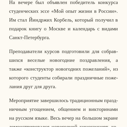
На вечере был объ­яв­лен по­бе­ди­тель кон­кур­са
сту­ден­че­ских эссе «Мой опыт жизни в России».
Им стал Йин­др­жих Кор­бель, ко­то­рый по­лу­чил в
по­да­рок книгу о Москве и ка­лен­дарь с видами
Санкт-Пе­тер­бур­га.
Пре­по­да­ва­те­ли курсов под­го­то­ви­ли для со­брав­
ших­ся ве­се­лые но­во­год­ние по­здрав­ле­ния, а
также «кон­струк­тор но­во­год­них по­же­ла­ний», из
ко­то­ро­го сту­ден­ты со­би­ра­ли празд­нич­ные по­же­
ла­ния друг для друга.
Ме­ро­при­я­тие за­вер­ши­лось тра­ди­ци­он­ным празд­
нич­ным уго­ще­ни­ем, об­ще­ни­ем и вик­то­ри­на­ми
на рус­ском языке. Весь вечер на боль­шом экране
де­мон­стри­ро­вал­ся но­во­год­ний ки­но­кон­церт, ко­