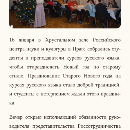
16 января в Хру­сталь­ном зале Рос­сий­ско­го
центра науки и куль­ту­ры в Праге со­бра­лись сту­
ден­ты и пре­по­да­ва­те­ли курсов рус­ско­го языка,
чтобы от­празд­но­вать Новый год по ста­ро­му
стилю. Празд­но­ва­ние Ста­ро­го Нового года на
курсах рус­ско­го языка стало доброй тра­ди­ци­ей,
и сту­ден­ты с нетер­пе­ни­ем ждали этого празд­ни­
ка.
Вечер открыл ис­пол­ня­ю­щий обя­зан­но­сти ру­ко­
во­ди­те­ля пред­ста­ви­тель­ства Рос­со­труд­ни­че­ства