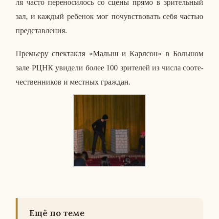
ля часто пе­ре­но­си­лось со сцены прямо в зри­тель­ный
зал, и каждый ре­бе­нок мог по­чув­ство­вать себя частью
пред­став­ле­ния.
Пре­мье­ру спек­так­ля «Малыш и Карлсон» в Боль­шом
зале РЦНК уви­де­ли более 100 зри­те­лей из числа со­оте­
че­ствен­ни­ков и мест­ных граж­дан.
Ещё по теме