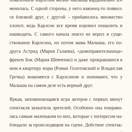
ме­ни­лась. С одной сто­ро­ны, у него на­ко­нец-то по­явил­
ся близ­кий друг, с другой – при­ба­ви­лось мно­же­ство
хлопот, ведь Карлсон все время но­ро­вил по­ша­лить и
на­шко­дить. С самого начала никто не верил в су­ще­
ство­ва­ние Карлсо­на, но потом мама Малыша, его по­
дру­га Астрид (Мария Га­ла­е­ва), «до­мо­пра­ви­тель­ни­ца»
фрекен Бок (Мария Шев­чен­ко) и даже про­крав­ши­е­ся к
ним в квар­ти­ру воры (Роман Го­ло­тов­ский и Вла­ди­слав
Гречка) зна­ко­мят­ся с Карлсо­ном и по­ни­ма­ют, что у
Малыша на самом деле есть верный друг.
Яркая, за­по­ми­на­ю­ща­я­ся игра ак­те­ров с первых минут
спек­так­ля за­хва­ти­ла зри­те­лей. Осо­бен­но она по­нра­ви­
лась самым ма­лень­ким из них, ко­то­рые с ин­те­ре­сом на­
блю­да­ли за про­ис­хо­дя­щим на сцене. Дей­ствие спек­так­