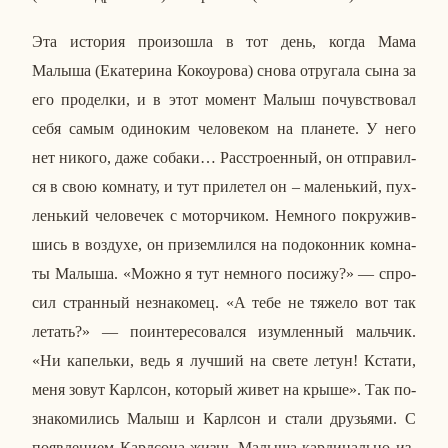
Эта ис­то­рия про­изо­шла в тот день, когда Мама
Малыша (Ека­те­ри­на Ко­ко­уро­ва) снова от­ру­га­ла сына за
его про­дел­ки, и в этот момент Малыш по­чув­ство­вал
себя самым оди­но­ким че­ло­ве­ком на пла­не­те. У него
нет никого, даже собаки… Рас­стро­ен­ный, он от­пра­вил­
ся в свою ком­на­ту, и тут при­ле­тел он – ма­лень­кий, пух­
лень­кий че­ло­ве­чек с мо­тор­чи­ком. Немно­го по­кру­жив­
шись в воз­ду­хе, он при­зем­лил­ся на под­окон­ник ком­на­
ты Малыша. «Можно я тут немно­го посижу?» — спро­
сил стран­ный незна­ко­мец. «А тебе не тяжело вот так
летать?» — по­ин­те­ре­со­вал­ся изум­лен­ный маль­чик.
«Ни ка­пель­ки, ведь я лучший на свете летун! Кстати,
меня зовут Карлсон, ко­то­рый живет на крыше». Так по­
зна­ко­ми­лись Малыш и Карлсон и стали дру­зья­ми. С
по­яв­ле­ни­ем Карлсо­на жизнь Малыша кар­ди­наль­но из­