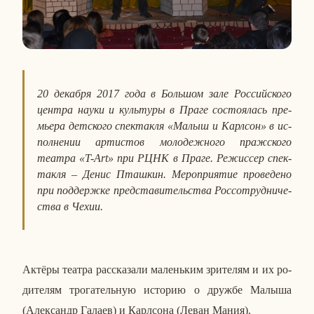
20 де­каб­ря 2017 года
в Боль­шом зале Рос­сий­ско­го
центра науки и куль­ту­ры в Праге со­сто­я­лась пре­
мье­ра дет­ско­го спек­так­ля «Малыш и Карлсон» в ис­
пол­не­нии ар­ти­стов мо­ло­деж­но­го праж­ско­го
театра «
T-Art
» при РЦНК в Праге. Ре­жис­сер спек­
так­ля – Денис Пташ­кин. Ме­ро­при­я­тие про­ве­де­но
при под­держ­ке пред­ста­ви­тель­ства Рос­со­труд­ни­че­
ства в Чехии.
Актёры театра рас­ска­за­ли ма­лень­ким зри­те­лям и их ро­
ди­те­лям тро­га­тель­ную ис­то­рию о дружбе Малыша
(Алек­сандр Галаев) и Карлсо­на (Леван Мания).