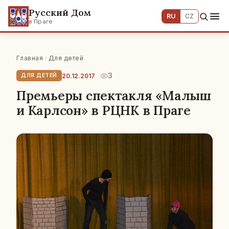
Русский Дом
RU
CZ
в Праге
Главная
·
Для детей
3
20.12.2017
ДЛЯ ДЕТЕЙ
Премьеры спектакля «Малыш
и Карлсон» в РЦНК в Праге