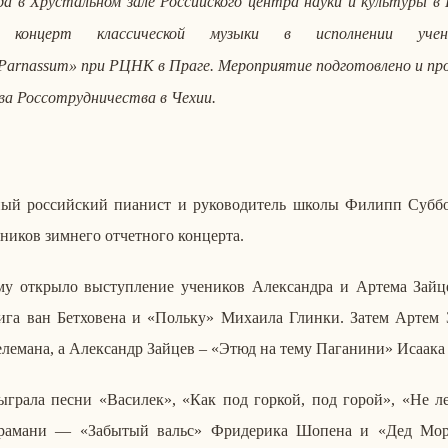
да
в Хру­сталь­ном зале Рос­сий­ско­го центра науки и куль­ту­ры 
й кон­церт клас­си­че­ской музыки в ис­пол­не­нии уче­ни­
Parnassum
» при РЦНК в Праге. Ме­ро­при­я­тие под­го­тов­ле­но и про
ва Рос­со­труд­ни­че­ства в Чехии.
ый рос­сий­ский пи­а­нист и ру­ко­во­ди­тель школы Филипп Суб­бо­
и­ков зим­не­го от­чет­но­го кон­цер­та.
му от­кры­ло вы­ступ­ле­ние уче­ни­ков Алек­сандра и Артема Зай­ц
га ван Бет­хо­ве­на и «Польку» Ми­ха­и­ла Глинки. Затем Артем 
е­ле­ма­на, а Алек­сандр Зайцев – «Этюд на тему Па­га­ни­ни» Исаака Б
г­ра­ла песни «Ва­си­лек», «Как под горкой, под горой», «Не лета
­ра­ма­ни — «За­бы­тый вальс» Фри­де­ри­ка Шопена и «Дед Мор