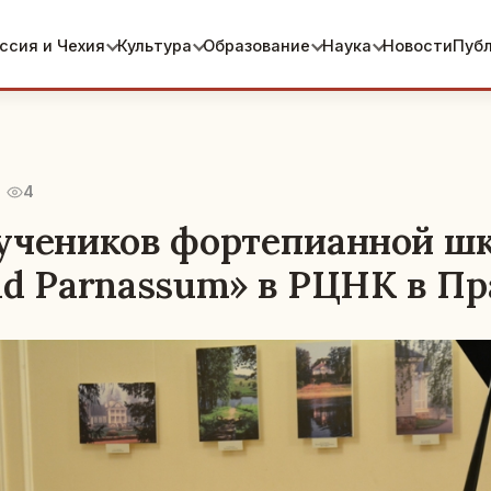
ссия и Чехия
Культура
Образование
Наука
Новости
Пуб
4
учеников фортепианной ш
ad Parnassum» в РЦНК в Пр