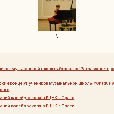
\
ников музыкальной школы «Gradus ad Parnassum» про
кий концерт учеников музыкальной школы «Gradus 
Праге
мний калейдоскоп» в РЦНК в Праге
мний калейдоскоп» в РЦНК в Праге