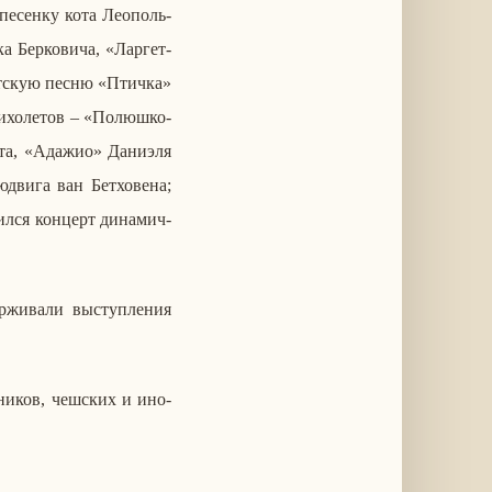
е­сен­ку кота Лео­поль­
Бер­ко­ви­ча, «Лар­гет­
дет­скую песню «Птичка»
­хо­ле­тов – «По­люш­ко-
а, «Адажио» Да­ни­э­ля
и­га ван Бет­хо­ве­на;
­ся кон­церт ди­на­мич­
­жи­ва­ли вы­ступ­ле­ния
­ни­ков, чеш­ских и ино­