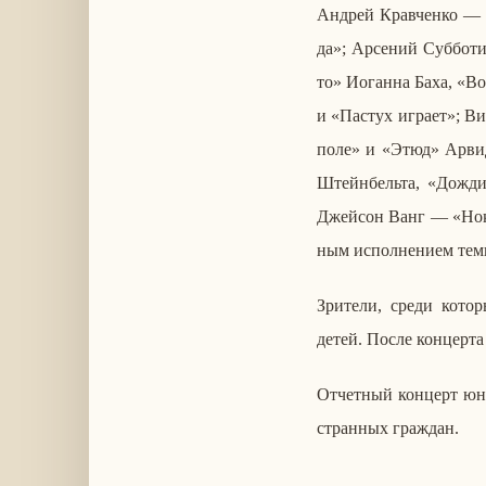
Андрей Кра­вчен­ко — у
да»; Ар­се­ний Суб­бо­
то» Иоган­на Баха, «Во
и «Пастух играет»; Вик­
поле» и «Этюд» Арвида
Штейн­бель­та, «Дожди
Джей­сон Ванг — «Нок­т
ным ис­пол­не­ни­ем те
Зри­те­ли, среди ко­то­
детей. После кон­цер­та
От­чет­ный кон­церт юны
стран­ных граж­дан.