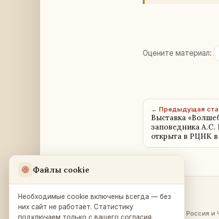
Оцените материал:
← Предыдущая ста
Выставка «Волшеб
заповедника А.С.
открыта в РЦНК в
Файлы cookie
Необходимые cookie включены всегда — без
Разделы
Русский Дом
в Праге
них сайт не работает. Статистику
О России
·
Россия и 
подключаем только с вашего согласия.