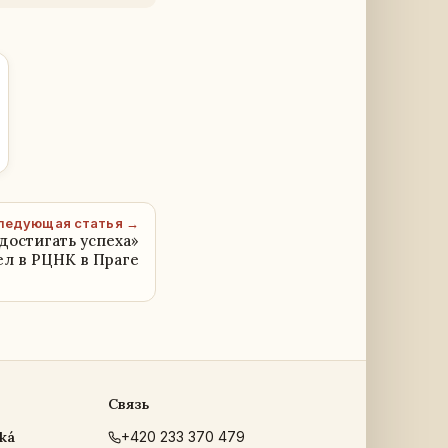
ледующая статья →
достигать успеха»
л в РЦНК в Праге
Связь
ká
+420 233 370 479