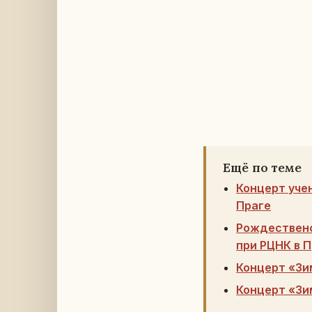
Ещё по теме
Концерт уче
Праге
Рождественс
при РЦНК в 
Концерт «Зи
Концерт «Зи