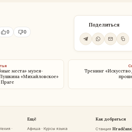
Поделиться
0
0
тья
С
ные места» музея-
Тренинг «Искусство 
 Пушкина «Михайловское»
проше
 Праге
Ещё
Как добраться
Чехия
·
Афиша
·
Курсы языка
Hradčans
Станция