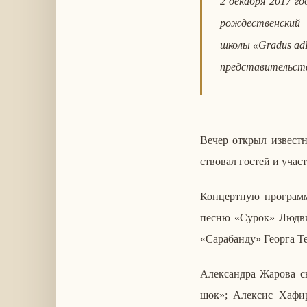
2 де­каб­ря 2017 го
рож­де­ствен­ски
школы
«
Gradus
ad
пред­ста­ви­тель­ст
Вечер открыл из­вест­н
ство­вал гостей и участ­н
Кон­церт­ную про­грам­
песню «Сурок» Лю­дви­
«Са­ра­бан­ду» Георга Т
Алек­сандра Жарова сы
шок»; Алек­сис Ха­фи