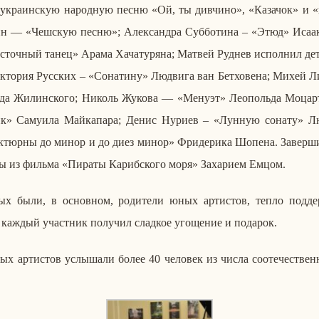
кра­ин­скую на­род­ную песню «Ой, ты див­чи­но», «Ка­за­чок» и «п
тин — «Чеш­скую песню»; Алек­сандра Суб­бо­ти­на – «Этюд» Исаака 
­сточ­ный танец» Арама Ха­ча­ту­ря­на; Матвей Руднев ис­пол­нил 
то­рия Рус­ских – «Со­на­ти­ну» Лю­дви­га ван Бет­хо­ве­на; Михей Ли
 Жи­лин­ско­го; Николь Жукова — «Менуэт» Лео­поль­да Мо­цар­т
к» Са­му­и­ла Май­ка­па­ра; Денис Нуриев – «Лунную сонату» Лю­дв
юр­ны до минор и до диез минор» Фри­де­ри­ка Шопена. За­вер­шил
мы из фильма «Пираты Ка­риб­ско­го моря» За­ха­ри­ем Емцом.
рых были, в ос­нов­ном, ро­ди­те­ли юных ар­ти­стов, тепло под­дер
 каждый участ­ник по­лу­чил слад­кое уго­ще­ние и по­да­рок.
х ар­ти­стов услы­ша­ли более 40 че­ло­век из числа со­оте­че­ствен