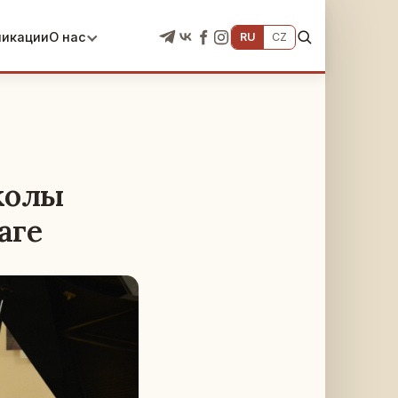
ликации
О нас
RU
CZ
колы
аге