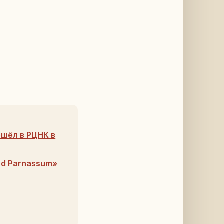
шёл в РЦНК в
ad Parnassum»