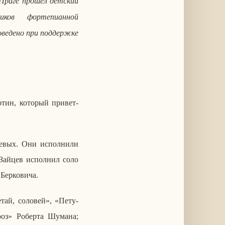
в Праге прошел дет­ский
ков фор­те­пи­ан­ной
­ве­де­но при под­держ­ке
тин, ко­то­рый при­вет­
е­вых. Они ис­пол­ни­ли
Зайцев ис­пол­нил соло
ер­ко­ви­ча.
й, со­ло­вей», «Пе­ту­
оз» Ро­бер­та Шумана;