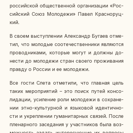
рос­сий­ской об­ще­ствен­ной ор­га­ни­за­ции «Рос­
сий­ский Союз Мо­ло­де­жи» Павел Крас­но­руц­
кий.
В своем вы­ступ­ле­нии Алек­сандр Бугаев от­ме­
тил, что мо­ло­дые со­оте­че­ствен­ни­ки яв­ля­ют­ся
про­вод­ни­ка­ми, ко­то­рые могут и должны до­
не­сти до мо­ло­де­жи стран своего про­жи­ва­ния
правду о России и ее мо­ло­де­жи.
Все гости Слета от­ме­ти­ли, что глав­ная цель
таких ме­ро­при­я­тий – это поиск путей кон­со­
ли­да­ции, уси­ле­ние роли мо­ло­де­жи в со­хра­не­
нии этно-куль­тур­ной и язы­ко­вой иден­тич­но­
сти и укреп­ле­нии гу­ма­ни­тар­ных связей. После
пле­нар­но­го за­се­да­ния у участ­ни­ков была воз­
мож­ность задать ин­те­ре­су­ю­щие их во­про­сы