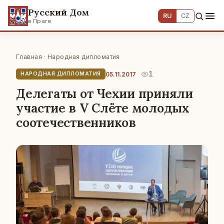
Русский Дом
RU
CZ
в Праге
Главная
·
Народная дипломатия
1
05.11.2017
НАРОДНАЯ ДИПЛОМАТИЯ
Делегаты от Чехии приняли
участие в V Слёте молодых
соотечественников