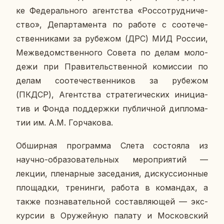
ке Фе­де­раль­но­го агент­ства «Рос­со­труд­ни­че­
ство», Де­пар­та­мен­та по работе с со­оте­че­
ствен­ни­ка­ми за ру­бе­жом (ДРС) МИД России,
Меж­ве­дом­ствен­но­го Совета по делам мо­ло­
де­жи при Пра­ви­тель­ствен­ной ко­мис­сии по
делам со­оте­че­ствен­ни­ков за ру­бе­жом
(ПКДСР), Агент­ства стра­те­ги­че­ских ини­ци­а­
тив и Фонда под­держ­ки пуб­лич­ной ди­пло­ма­
тии им. А.М. Гор­ча­ко­ва.
Об­шир­ная про­грам­ма Слета со­сто­я­ла из
научно-об­ра­зо­ва­тель­ных ме­ро­при­я­тий —
лекции, пле­нар­ные за­се­да­ния, дис­кус­си­он­ные
пло­щад­ки, тре­нин­ги, работа в ко­ман­дах, а
также по­зна­ва­тель­ной со­став­ля­ю­щей — экс­
кур­сии в Ору­жей­ную палату и Мос­ков­ский