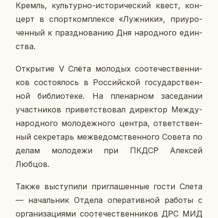
Кремль, куль­тур­но-ис­то­ри­че­ский квест, кон­
церт в спорт­ком­плек­се «Луж­ни­ки», при­уро­
чен­ный к празд­но­ва­нию Дня на­род­но­го един­
ства.
От­кры­тие V Слёта мо­ло­дых со­оте­че­ствен­ни­
ков со­сто­я­лось в Рос­сий­ской го­су­дар­ствен­
ной биб­лио­те­ке. На пле­нар­ном за­се­да­нии
участ­ни­ков при­вет­ство­вал ди­рек­тор Меж­ду­
на­род­но­го мо­ло­деж­но­го центра, от­вет­ствен­
ный сек­ре­тарь меж­ве­дом­ствен­но­го Совета по
делам мо­ло­де­жи при ПКДСР Алек­сей
Любцов.
Также вы­сту­пи­ли при­гла­шен­ные гости Слета
— на­чаль­ник Отдела опе­ра­тив­ной работы с
ор­га­ни­за­ци­я­ми со­оте­че­ствен­ни­ков ДРС МИД