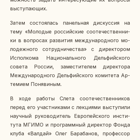
вы­сту­па­ю­щих.
Затем со­сто­я­лась па­нель­ная дис­кус­сия на
тему «Мо­ло­дые рос­сий­ские со­оте­че­ствен­ни­
ки в во­про­сах раз­ви­тия меж­ду­на­род­но­го мо­
ло­деж­но­го со­труд­ни­че­ства» с ди­рек­то­ром
Ис­пол­ко­ма На­ци­о­наль­но­го Дель­фий­ско­го
совета России, за­ме­сти­те­лем ди­рек­то­ра
Меж­ду­на­род­но­го Дель­фий­ско­го ко­ми­те­та Ар­
те­ми­ем По­ня­ви­ным.
В ходе работы Слета со­оте­че­ствен­ни­ков
перед его участ­ни­ка­ми с лек­ци­я­ми вы­сту­пи­ли
на­уч­ный ру­ко­во­ди­тель Ев­ро­пей­ско­го ин­сти­
ту­та МГИМО и про­грамм­ный ди­рек­тор Фонда
клуба «Валдай» Олег Ба­ра­ба­нов, про­фес­сор