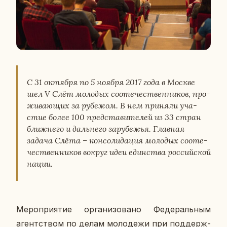
С 31 ок­тяб­ря по 5 ноября 2017 года в Москве
шел V Слёт мо­ло­дых со­оте­че­ствен­ни­ков, про­
жи­ва­ю­щих за ру­бе­жом. В нем при­ня­ли уча­
стие более 100 пред­ста­ви­те­лей из 33 стран
ближ­не­го и даль­не­го за­ру­бе­жья. Глав­ная
задача Слёта – кон­со­ли­да­ция мо­ло­дых со­оте­
че­ствен­ни­ков вокруг идеи един­ства рос­сий­ской
нации.
Ме­ро­при­я­тие ор­га­ни­зо­ва­но Фе­де­раль­ным
агент­ством по делам мо­ло­де­жи при под­держ­