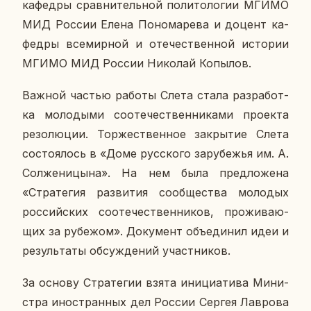
ка­фед­ры срав­ни­тель­ной по­ли­то­ло­гии МГИМО
МИД России Елена По­но­ма­ре­ва и доцент ка­
фед­ры все­мир­ной и оте­че­ствен­ной ис­то­рии
МГИМО МИД России Ни­ко­лай Ко­пы­лов.
Важной частью работы Слета стала раз­ра­бот­
ка мо­ло­ды­ми со­оте­че­ствен­ни­ка­ми про­ек­та
ре­зо­лю­ции. Тор­же­ствен­ное за­кры­тие Слета
со­сто­я­лось в «Доме рус­ско­го за­ру­бе­жья им. А.
Сол­же­ни­цы­на». На нем была пред­ло­же­на
«Стра­те­гия раз­ви­тия со­об­ще­ства мо­ло­дых
рос­сий­ских со­оте­че­ствен­ни­ков, про­жи­ва­ю­
щих за ру­бе­жом». До­ку­мент объ­еди­нил идеи и
ре­зуль­та­ты об­суж­де­ний участ­ни­ков.
За основу Стра­те­гии взята ини­ци­а­ти­ва Ми­ни­
стра ино­стран­ных дел России Сергея Лав­ро­ва