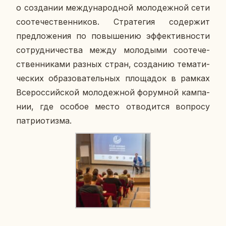
о со­зда­нии меж­ду­на­род­ной мо­ло­деж­ной сети
со­оте­че­ствен­ни­ков. Стра­те­гия со­дер­жит
пред­ло­же­ния по по­вы­ше­нию эф­фек­тив­но­сти
со­труд­ни­че­ства между мо­ло­ды­ми со­оте­че­
ствен­ни­ка­ми разных стран, со­зда­нию те­ма­ти­
че­ских об­ра­зо­ва­тель­ных пло­ща­док в рамках
Все­рос­сий­ской мо­ло­деж­ной фо­рум­ной кам­па­
нии, где особое место от­во­дит­ся во­про­су
пат­ри­о­тиз­ма.