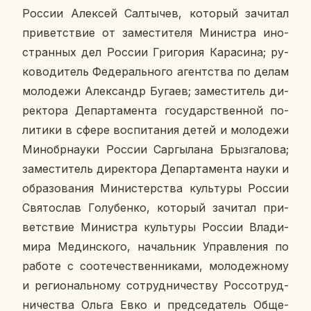
России Алек­сей Сал­ты­чев, ко­то­рый за­чи­тал
при­вет­ствие от за­ме­сти­те­ля Ми­ни­стра ино­
стран­ных дел России Гри­го­рия Ка­ра­си­на; ру­
ко­во­ди­тель Фе­де­раль­но­го агент­ства по делам
мо­ло­де­жи Алек­сандр Бугаев; за­ме­сти­тель ди­
рек­то­ра Де­пар­та­мен­та го­су­дар­ствен­ной по­
ли­ти­ки в сфере вос­пи­та­ния детей и мо­ло­де­жи
Ми­но­бр­на­у­ки России Сар­гы­ла­на Брыз­га­ло­ва;
за­ме­сти­тель ди­рек­то­ра Де­пар­та­мен­та науки и
об­ра­зо­ва­ния Ми­ни­стер­ства куль­ту­ры России
Свя­то­слав Го­лу­бен­ко, ко­то­рый за­чи­тал при­
вет­ствие Ми­ни­стра куль­ту­ры России Вла­ди­
ми­ра Медин­ско­го, на­чаль­ник Управ­ле­ния по
работе с со­оте­че­ствен­ни­ка­ми, мо­ло­деж­но­му
и ре­ги­о­наль­но­му со­труд­ни­че­ству Рос­со­труд­
ни­че­ства Ольга Евко и пред­се­да­тель Об­ще­