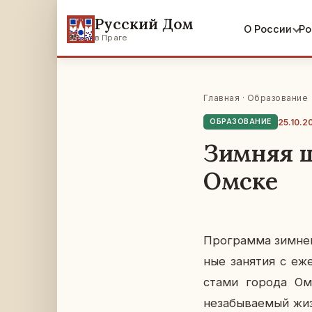
Русский Дом
О России
Ро
в Праге
Главная
·
Образование
25.10.2
ОБРАЗОВАНИЕ
Зимняя ш
Омске
Про­грам­ма зимней 
ные за­ня­тия с еже
ста­ми города Омск
неза­бы­ва­е­мый жи