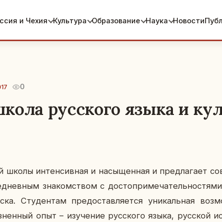
ссия и Чехия
Культура
Образование
Наука
Новости
Пуб
0
017
кола русского языка и ку
школы ин­тен­сив­ная и на­сы­щен­ная и пред­ла­га­ет сов
­днев­ным зна­ком­ством с до­сто­при­ме­ча­тель­но­стя­м
а. Сту­ден­там предо­став­ля­ет­ся уни­каль­ная воз­м
з­нен­ный опыт – изу­че­ние рус­ско­го языка, рус­ской ис­