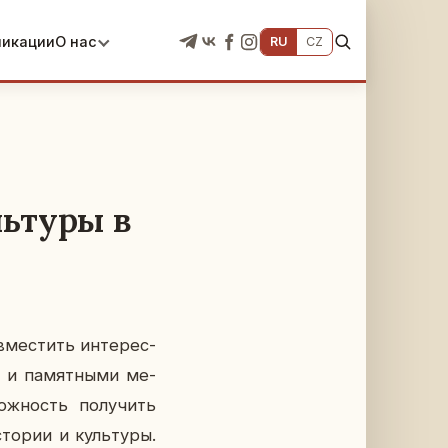
ликации
О нас
RU
CZ
льтуры в
­ме­стить ин­те­рес­
и и па­мят­ны­ми ме­
ож­ность по­лу­чить
то­рии и куль­ту­ры.