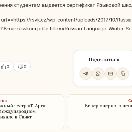
че­ния сту­ден­там вы­да­ет­ся сер­ти­фи­кат Язы­ко­вой шк
=»https://rsvk.cz/wp-content/uploads/2017/10/Russia
18-na-russkom.pdf» title=»Russian Language Winter S
Поделиться
0
0
тья
С
жный театр «Т-Арт»
Вечер оперного пен
 Международном
ивале в Санкт-