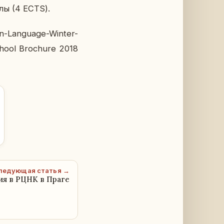
олы (4 ECTS).
n-Language-Winter-
chool Brochure 2018
ледующая статья →
ия в РЦНК в Праге