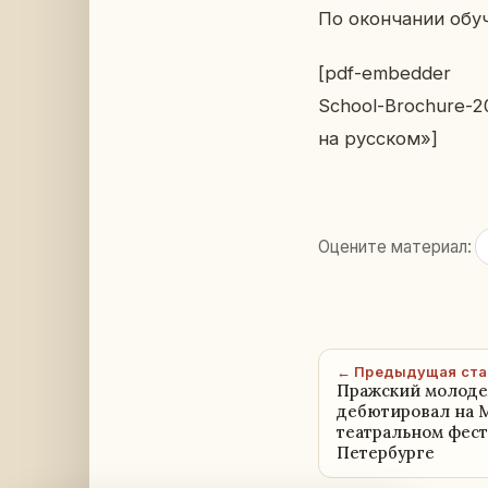
По окон­ча­нии обу­
[pdf-embedder url
School-Brochure-20
на рус­ском»]
Оцените материал:
← Предыдущая ста
Пражский молоде
дебютировал на
театральном фест
Петербурге