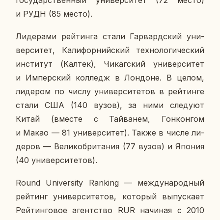
и РУДН (85 место).
Ли­де­ра­ми рей­тин­га стали Гар­вард­ский уни­
вер­си­тет, Ка­ли­фор­ний­ский тех­но­ло­ги­че­ский
ин­сти­тут (Калтек), Чи­каг­ский уни­вер­си­тет
и Им­пер­ский кол­ледж в Лон­доне. В целом,
ли­де­ром по числу уни­вер­си­те­тов в рей­тин­ге
стали США (140 вузов), за ними сле­ду­ют
Китай (вместе с Тай­ва­нем, Гон­кон­гом
и Макао — 81 уни­вер­си­тет). Также в числе ли­
де­ров — Ве­ли­ко­бри­та­ния (77 вузов) и Япония
(40 уни­вер­си­те­тов).
Round University Ranking — меж­ду­на­род­ный
рей­тинг уни­вер­си­те­тов, ко­то­рый вы­пус­ка­ет
Рей­тин­го­вое агент­ство RUR на­чи­ная с 2010