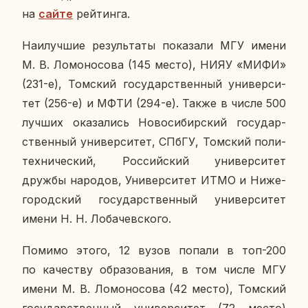
на
сайте
рей­тин­га.
Наи­луч­шие ре­зуль­та­ты по­ка­за­ли МГУ имени
М. В. Ло­мо­но­со­ва (145 место), НИЯУ «МИФИ»
(231-е), Том­ский го­су­дар­ствен­ный уни­вер­си­
тет (256-е) и МФТИ (294-е). Также в числе 500
лучших ока­за­лись Но­во­си­бир­ский го­су­дар­
ствен­ный уни­вер­си­тет, СПбГУ, Том­ский по­ли­
тех­ни­че­ский, Рос­сий­ский уни­вер­си­тет
дружбы на­ро­дов, Уни­вер­си­тет ИТМО и Ни­же­
го­род­ский го­су­дар­ствен­ный уни­вер­си­тет
имени Н. Н. Ло­ба­чев­ско­го.
Помимо этого, 12 вузов попали в топ-200
по ка­че­ству об­ра­зо­ва­ния, в том числе МГУ
имени М. В. Ло­мо­но­со­ва (42 место), Том­ский
го­су­дар­ствен­ный уни­вер­си­тет (72 место)