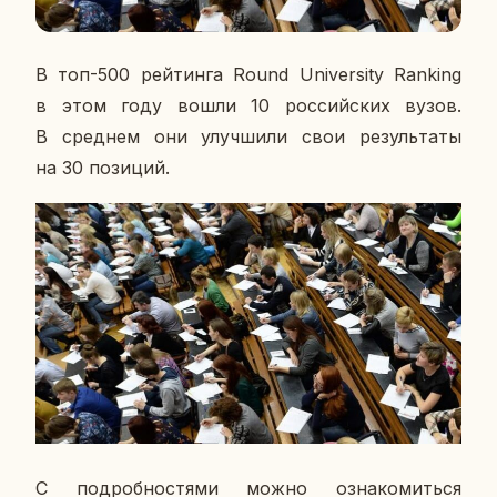
В топ-500 рей­тин­га Round University Ranking
в этом году вошли 10 рос­сий­ских вузов.
В сред­нем они улуч­ши­ли свои ре­зуль­та­ты
на 30 по­зи­ций.
С по­дроб­но­стя­ми можно озна­ко­мить­ся