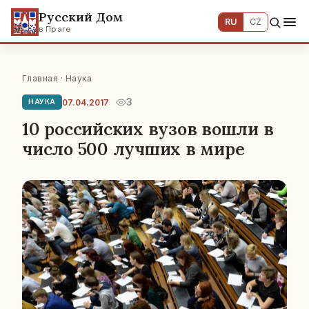
Русский Дом
RU
CZ
в Праге
Главная
·
Наука
3
07.04.2017
НАУКА
10 российских вузов вошли в
число 500 лучших в мире