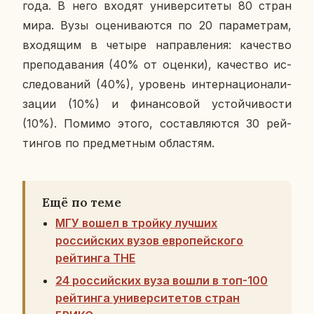
года. В него входят уни­вер­си­те­ты 80 стран
мира. Вузы оце­ни­ва­ют­ся по 20 па­ра­мет­рам,
вхо­дя­щим в четыре на­прав­ле­ния: ка­че­ство
пре­по­да­ва­ния (40% от оценки), ка­че­ство ис­
сле­до­ва­ний (40%), уро­вень ин­тер­на­ци­о­на­ли­
за­ции (10%) и фи­нан­со­вой устой­чи­во­сти
(10%). Помимо этого, со­став­ля­ют­ся 30 рей­
тин­гов по пред­мет­ным об­ла­стям.
Ещё по теме
МГУ вошел в тройку лучших
российских вузов европейского
рейтинга THE
24 российских вуза вошли в топ-100
рейтинга университетов стран