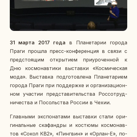
31 марта 2017 года
в Пла­не­та­рии города
Праги прошла пресс-кон­фе­рен­ция в связи с
пред­сто­я­щим от­кры­ти­ем при­уро­чен­ной к
Дню кос­мо­нав­ти­ки вы­став­ки «Кос­ми­че­ская
мода». Вы­став­ка под­го­тов­ле­на Пла­не­та­ри­ем
города Праги при под­держ­ке и ор­га­ни­за­ци­он­
ном уча­стии пред­ста­ви­тель­ства Рос­со­труд­
ни­че­ства и По­соль­ства России в Чехии.
Глав­ны­ми экс­по­на­та­ми вы­став­ки стали ори­
ги­наль­ные ска­фанд­ры и ко­стю­мы кос­мо­нав­
тов «Сокол КВ2», «Пинг­вин» и «Орлан-Е», по­