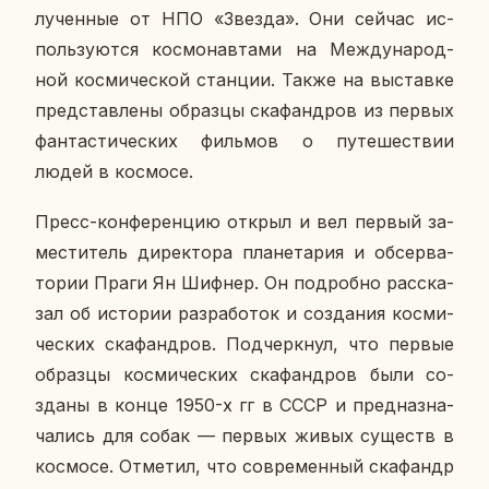
лу­чен­ные от НПО «Звезда». Они сейчас ис­
поль­зу­ют­ся кос­мо­нав­та­ми на Меж­ду­на­род­
ной кос­ми­че­ской стан­ции. Также на вы­став­ке
пред­став­ле­ны об­раз­цы ска­фанд­ров из первых
фан­та­сти­че­ских филь­мов о пу­те­ше­ствии
людей в кос­мо­се.
Пресс-кон­фе­рен­цию открыл и вел первый за­
ме­сти­тель ди­рек­то­ра пла­не­та­рия и об­сер­ва­
то­рии Праги Ян Шифнер. Он по­дроб­но рас­ска­
зал об ис­то­рии раз­ра­бо­ток и со­зда­ния кос­ми­
че­ских ска­фанд­ров. Под­черк­нул, что первые
об­раз­цы кос­ми­че­ских ска­фанд­ров были со­
зда­ны в конце 1950-х гг в СССР и пред­на­зна­
ча­лись для собак — первых живых су­ществ в
кос­мо­се. От­ме­тил, что со­вре­мен­ный ска­фандр