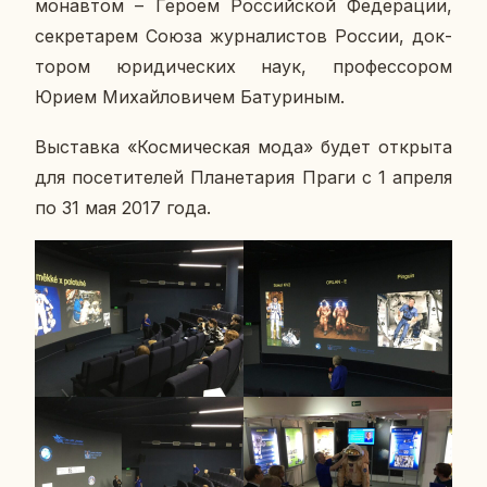
мо­нав­том – Героем Рос­сий­ской Фе­де­ра­ции,
сек­ре­та­рем Союза жур­на­ли­стов России, док­
то­ром юри­ди­че­ских наук, про­фес­со­ром
Юрием Ми­хай­ло­ви­чем Ба­ту­ри­ным.
Вы­став­ка «Кос­ми­че­ская мода» будет от­кры­та
для по­се­ти­те­лей Пла­не­та­рия Праги с 1 апреля
по 31 мая 2017 года.