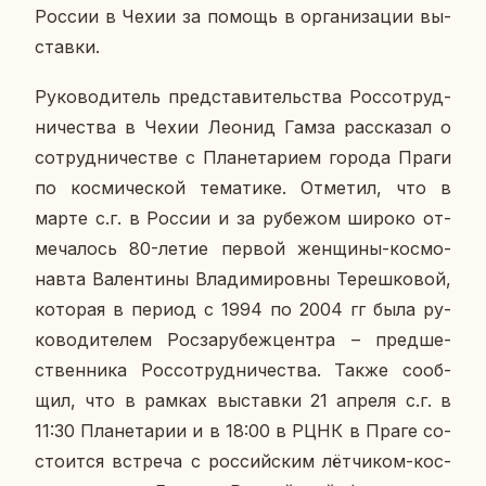
России в Чехии за помощь в ор­га­ни­за­ции вы­
став­ки.
Ру­ко­во­ди­тель пред­ста­ви­тель­ства Рос­со­труд­
ни­че­ства в Чехии Леонид Гамза рас­ска­зал о
со­труд­ни­че­стве с Пла­не­та­ри­ем города Праги
по кос­ми­че­ской те­ма­ти­ке. От­ме­тил, что в
марте с.г. в России и за ру­бе­жом широко от­
ме­ча­лось 80-летие первой жен­щи­ны-кос­мо­
нав­та Ва­лен­ти­ны Вла­ди­ми­ров­ны Те­реш­ко­вой,
ко­то­рая в период с 1994 по 2004 гг была ру­
ко­во­ди­те­лем Рос­за­ру­беж­цен­тра – пред­ше­
ствен­ни­ка Рос­со­труд­ни­че­ства. Также со­об­
щил, что в рамках вы­став­ки 21 апреля с.г. в
11:30 Пла­не­та­рии и в 18:00 в РЦНК в Праге со­
сто­ит­ся встре­ча с рос­сий­ским лёт­чи­ком-кос­