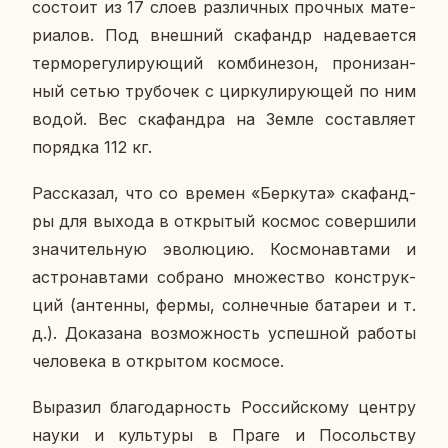
со­сто­ит из 17 слоев раз­лич­ных проч­ных ма­те­
ри­а­лов. Под внеш­ний ска­фандр на­де­ва­ет­ся
тер­мо­ре­гу­ли­ру­ю­щий ком­би­не­зон, про­ни­зан­
ный сетью тру­бо­чек с цир­ку­ли­ру­ю­щей по ним
водой. Вес ска­фанд­ра на Земле со­став­ля­ет
по­ряд­ка 112 кг.
Рас­ска­зал, что со времен «Бер­ку­та» ска­фанд­
ры для выхода в от­кры­тый космос со­вер­ши­ли
зна­чи­тель­ную эво­лю­цию. Кос­мо­нав­та­ми и
аст­ро­нав­та­ми со­бра­но мно­же­ство кон­струк­
ций (ан­тен­ны, фермы, сол­неч­ные ба­та­реи и т.
д.). До­ка­за­на воз­мож­ность успеш­ной работы
че­ло­ве­ка в от­кры­том кос­мо­се.
Вы­ра­зил бла­го­дар­ность Рос­сий­ско­му центру
науки и куль­ту­ры в Праге и По­соль­ству