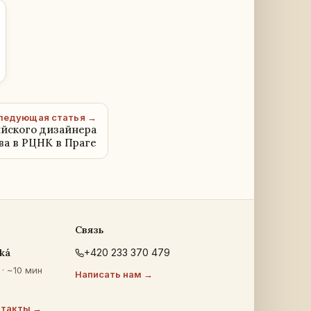
ледующая статья →
ийского дизайнера
а в РЦНК в Праге
Связь
ká
+420 233 370 479
· ~10 мин
Написать нам →
нтакты →