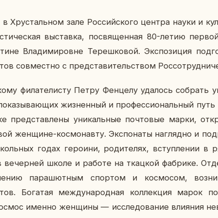
в Хру­сталь­ном зале Рос­сий­ско­го центра науки и кул
и­сти­че­ская вы­став­ка, по­свя­щен­ная 80-летию перв
тине Вла­ди­ми­ровне Те­реш­ко­вой. Экс­по­зи­ция под­г
стов сов­мест­но с пред­ста­ви­тель­ством Рос­со­труд­ни­ч
ко­му фи­ла­те­ли­сту Петру Фен­це­лу уда­лось со­брать у
по­ка­зы­ва­ю­щих жиз­нен­ный и про­фес­си­о­наль­ный путь
ке пред­став­ле­ны уни­каль­ные поч­то­вые марки, от­к
ой жен­щине-кос­мо­нав­ту. Экс­по­на­ты на­гляд­но и по­др
ль­ных годах ге­ро­и­ни, ро­ди­те­лях, вступ­ле­нии в 
 ве­чер­ней школе и работе на ткац­кой фаб­ри­ке. От­де
­че­нию па­ра­шют­ным спор­том и кос­мо­сом, воз­ни
тов. Бо­га­тая меж­ду­на­род­ная кол­лек­ция марок по­к
осмос именно жен­щи­ны — ис­сле­до­ва­ние вли­я­ния не