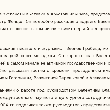
 экс­по­на­ты вы­став­ки в Хру­сталь­ном зале, пред­ста­в
етр Фенцел. Он по­дроб­но рас­ска­зал о по­дви­ге Ва­лен­
ти­ях ее жизни, в том числе – визит первой жен­щи­ны-
еш­ский пи­са­тель и жур­на­лист Зденек Гра­би­ца, ко
­сло­вац­кий союз мо­ло­де­жи. Он хорошо знал Ва­лен­т
ей в самом начале ее ак­тив­ной го­су­дар­ствен­ной и о
б­но рас­ска­зал гостям о вре­ме­ни, про­ве­ден­ном вм
ием Га­га­ри­ным, Ва­лен­ти­ной Те­реш­ко­вой и Алек­се­е
­ни­я­ми о работе под ру­ко­вод­ством Ва­лен­ти­ны Вла
ду­на­род­но­го на­уч­но­го и куль­тур­но­го со­труд­ни­че
04 гг. по­де­лил­ся также ру­ко­во­ди­тель пред­ста­ви­те