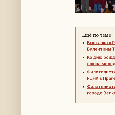
Ещё по теме
Выставка в 
Валентины 
Ко дню рожд
союза моло
Филателисти
РЦНК в Праг
Филателисти
городе Велк