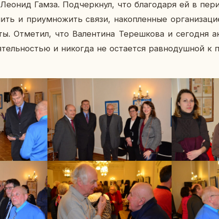
 Леонид Гамза. Под­черк­нул, что бла­го­да­ря ей в пе
­нить и при­умно­жить связи, на­коп­лен­ные ор­га­ни­за­ц
ты. От­ме­тил, что Ва­лен­ти­на Те­реш­ко­ва и се­го­дня ак­
я­тель­но­стью и ни­ко­гда не оста­ет­ся рав­но­душ­ной к