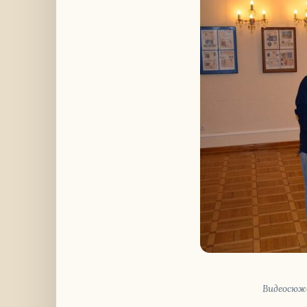
Ви­део­сю