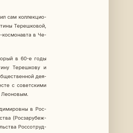
ил сам кол­лек­ци­о­
ти­ны Те­реш­ко­вой,
кос­мо­нав­та в Че­
­то­рый в 60-е годы
и­ну Те­реш­ко­ву и
б­ще­ствен­ной де­я­
есте с со­вет­ски­ми
м Лео­но­вым.
­ди­ми­ров­ны в Рос­
­ства (Рос­за­ру­беж­
ль­ства Рос­со­труд­