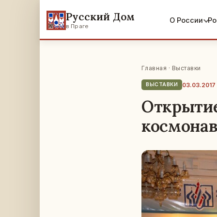
Русский Дом
О России
Ро
в Праге
Главная
·
Выставки
03.03.2017
ВЫСТАВКИ
Открытие
космонав