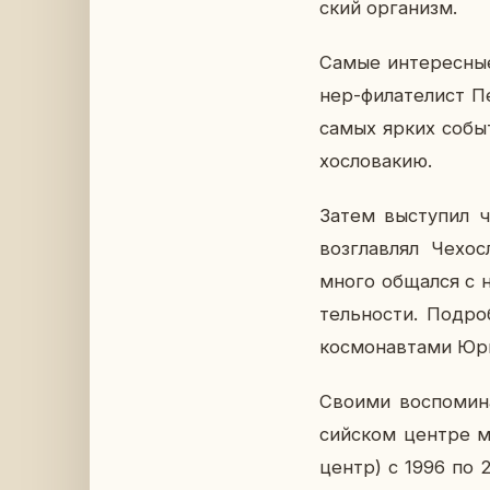
ский ор­га­низм.
Самые ин­те­рес­ные
нер-фи­ла­те­лист П
самых ярких со­бы­
хо­сло­ва­кию.
Затем вы­сту­пил ч
воз­глав­лял Че­хо
много об­щал­ся с н
тель­но­сти. По­дро
кос­мо­нав­та­ми Юр
Своими вос­по­ми­на
сий­ском центре меж­
центр) с 1996 по 20