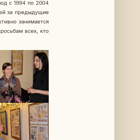
риод с 1994 по 2004
и­ей за преды­ду­щие
тив­но за­ни­ма­ет­ся
 прось­бам всех, кто