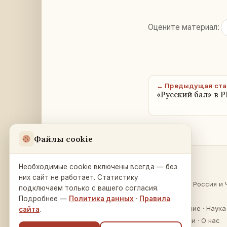
Оцените материал:
← Предыдущая ста
«Русский бал» в 
Файлы cookie
Необходимые cookie включены всегда — без
Разделы
Русский Дом
в Праге
них сайт не работает. Статистику
О России
·
Россия и 
подключаем только с вашего согласия.
Na Zátorce 16
Культура
Подробнее —
Политика данных
·
Правила
160 00 Praha 6
Образование
·
Наука
сайта
.
Публикации
·
О нас