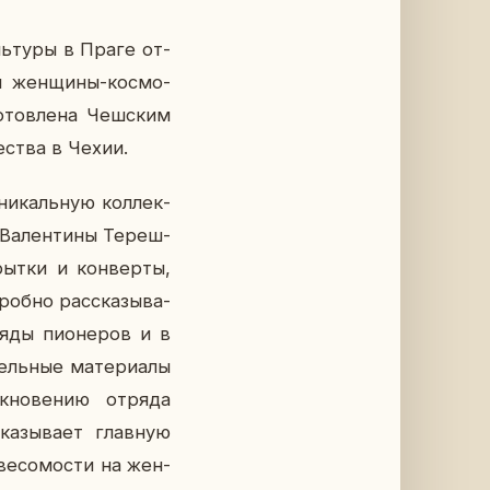
ь­ту­ры в Праге от­
ой жен­щи­ны-кос­мо­
о­тов­ле­на Чеш­ским
е­ства в Чехии.
ни­каль­ную кол­лек­
 Ва­лен­ти­ны Те­реш­
рыт­ки и кон­вер­ты,
об­но рас­ска­зы­ва­
ряды пи­о­не­ров и в
ль­ные ма­те­ри­а­лы
к­но­ве­нию отряда
а­зы­ва­ет глав­ную
ве­со­мо­сти на жен­