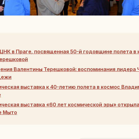
РЦНК в Праге, посвященная 50-й годовщине полета в
Терешковой
ения Валентины Терешковой: воспоминания лидера 
дежи
ческая выставка к 40-летию полета в космос Влади
е
ческая выставка «60 лет космической эры» открыл
е Мыто