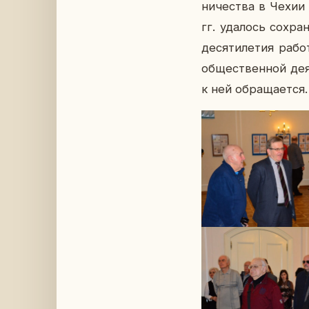
ни­че­ства в Чехии
гг. уда­лось со­хра
де­ся­ти­ле­тия рабо
об­ще­ствен­ной де­
к ней об­ра­ща­ет­ся.