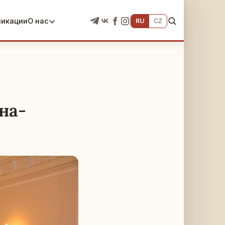
ликации
О нас
RU
CZ
на-