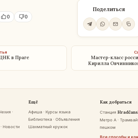
Поделиться
0
0
тья
С
РЦНК в Праге
Мастер-класс росс
Кирилла Овчинников
Ещё
Как добраться
Чехия
·
Афиша
·
Курсы языка
Hradčans
Станция
Библиотека
·
Объявления
Метро A · Трамвай 
·
Новости
Шахматный кружок
пешком
Все способы и ко