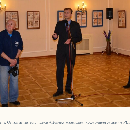
­жет: От­кры­тие вы­став­ки «Первая жен­щи­на-кос­мо­навт мира» в РЦ