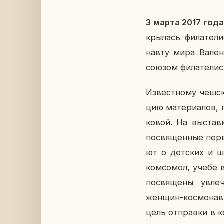
3 марта 2017 года
кры­лась фи­ла­те­л
нав­ту мира Ва­лен­
союзом фи­ла­те­ли­
Из­вест­но­му чеш­с
цию ма­те­ри­а­лов, 
ко­вой. На вы­став­
по­свя­щен­ные перв
ют о дет­ских и шко
ком­со­мол, учебе в
по­свя­ще­ны увле
женщин-кос­мо­нав­
цель от­прав­ки в к