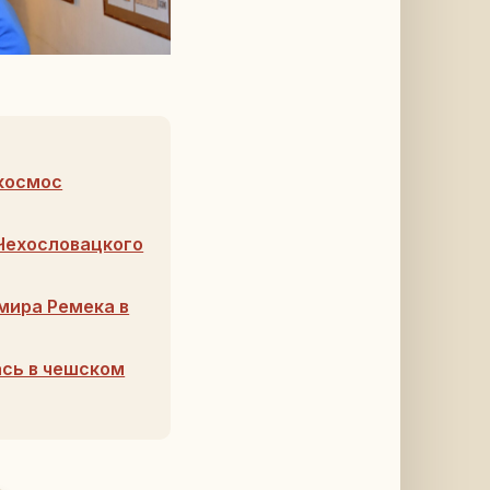
 космос
Чехословацкого
мира Ремека в
ась в чешском