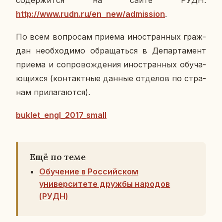
со­дер­жит­ся на сайте РУДН:
http://www.rudn.ru/en_new/admission
.
По всем во­про­сам приема ино­стран­ных граж­
дан необ­хо­ди­мо об­ра­щать­ся в Де­пар­та­мент
приема и со­про­вож­де­ния ино­стран­ных обу­ча­
ю­щих­ся (кон­такт­ные данные от­де­лов по стра­
нам при­ла­га­ют­ся).
buklet_engl_2017_small
Ещё по теме
Обучение в Российском
университете дружбы народов
(РУДН)