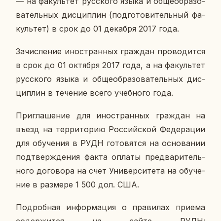
— на фа­куль­тет рус­ско­го языка и об­ще­об­ра­зо­
ва­тель­ных дис­ци­плин (под­го­то­ви­тель­ный фа­
куль­тет) в срок до 01 де­каб­ря 2017 года.
За­чис­ле­ние ино­стран­ных граж­дан про­во­дит­ся
в срок до 01 ок­тяб­ря 2017 года, а на фа­куль­тет
рус­ско­го языка и об­ще­об­ра­зо­ва­тель­ных дис­
ци­плин в те­че­ние всего учеб­но­го года.
При­гла­ше­ние для ино­стран­ных граж­дан на
въезд на тер­ри­то­рию Рос­сий­ской Фе­де­ра­ции
для обу­че­ния в РУДН го­то­вят­ся на ос­но­ва­нии
под­твер­жде­ния факта оплаты пред­ва­ри­тель­
но­го до­го­во­ра на счет Уни­вер­си­те­та на обу­че­
ние в раз­ме­ре 1 500 дол. США.
По­дроб­ная ин­фор­ма­ция о пра­ви­лах приема