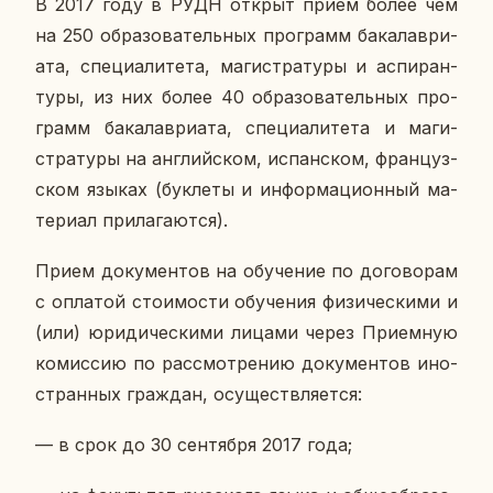
В 2017 году в РУДН открыт прием более чем
на 250 об­ра­зо­ва­тель­ных про­грамм ба­ка­лаври­
а­та, спе­ци­а­ли­те­та, ма­ги­стра­ту­ры и ас­пи­ран­
ту­ры, из них более 40 об­ра­зо­ва­тель­ных про­
грамм ба­ка­лаври­а­та, спе­ци­а­ли­те­та и ма­ги­
стра­ту­ры на ан­глий­ском, ис­пан­ском, фран­цуз­
ском языках (бук­ле­ты и ин­фор­ма­ци­он­ный ма­
те­ри­ал при­ла­га­ют­ся).
Прием до­ку­мен­тов на обу­че­ние по до­го­во­рам
с опла­той сто­и­мо­сти обу­че­ния фи­зи­че­ски­ми и
(или) юри­ди­че­ски­ми лицами через При­ем­ную
ко­мис­сию по рас­смот­ре­нию до­ку­мен­тов ино­
стран­ных граж­дан, осу­ществ­ля­ет­ся:
— в срок до 30 сен­тяб­ря 2017 года;