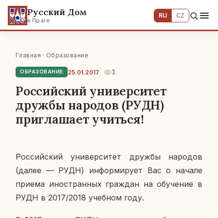
Русский Дом
RU
CZ
в Праге
Главная
·
Образование
1
25.01.2017
ОБРАЗОВАНИЕ
Российский университет
дружбы народов (РУДН)
приглашает учиться!
Рос­сий­ский уни­вер­си­тет дружбы на­ро­дов
(далее — РУДН) ин­фор­ми­ру­ет Вас о начале
приема ино­стран­ных граж­дан на обу­че­ние в
РУДН в 2017/2018 учеб­ном году.