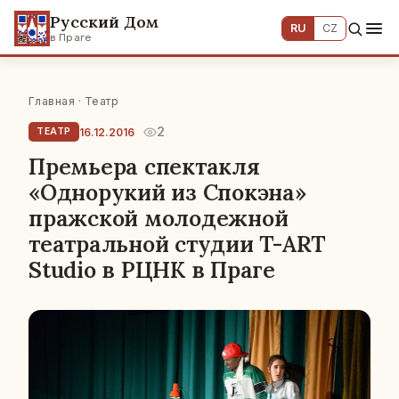
Русский Дом
RU
CZ
в Праге
Главная
·
Театр
2
16.12.2016
ТЕАТР
Премьера спектакля
«Однорукий из Спокэна»
пражской молодежной
театральной студии T-ART
Studio в РЦНК в Праге