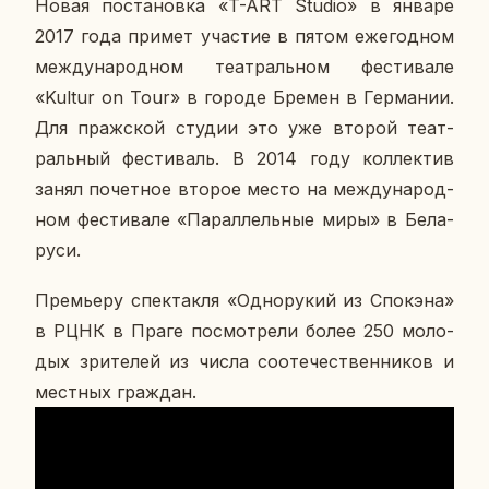
Новая по­ста­нов­ка «T-ART Studio» в январе
2017 года примет уча­стие в пятом еже­год­ном
меж­ду­на­род­ном те­ат­раль­ном фе­сти­ва­ле
«Kultur on Tour» в городе Бремен в Гер­ма­нии.
Для праж­ской студии это уже второй те­ат­
раль­ный фе­сти­валь. В 2014 году кол­лек­тив
занял по­чет­ное второе место на меж­ду­на­род­
ном фе­сти­ва­ле «Па­рал­лель­ные миры» в Бе­ла­
ру­си.
Пре­мье­ру спек­так­ля «Од­но­ру­кий из Спо­к­эна»
в РЦНК в Праге по­смот­ре­ли более 250 мо­ло­
дых зри­те­лей из числа со­оте­че­ствен­ни­ков и
мест­ных граж­дан.