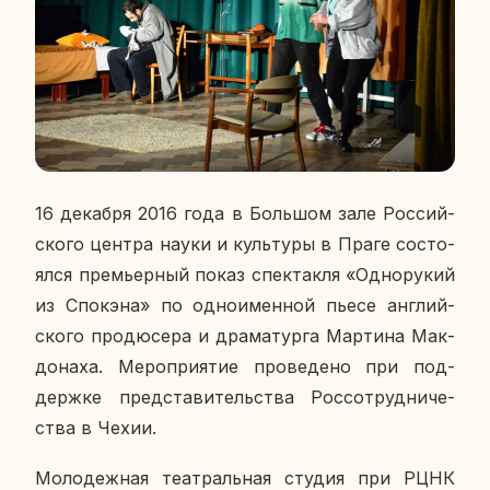
16 де­каб­ря 2016 года в Боль­шом зале Рос­сий­
ско­го центра науки и куль­ту­ры в Праге со­сто­
ял­ся пре­мьер­ный показ спек­так­ля «Од­но­ру­кий
из Спо­к­эна» по од­но­имен­ной пьесе ан­глий­
ско­го про­дю­се­ра и дра­ма­тур­га Мар­ти­на Мак­
до­на­ха. Ме­ро­при­я­тие про­ве­де­но при под­
держ­ке пред­ста­ви­тель­ства Рос­со­труд­ни­че­
ства в Чехии.
Мо­ло­деж­ная те­ат­раль­ная студия при РЦНК