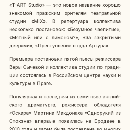
«T-ART Studio» — это новое на­зва­ние хорошо
зна­ко­мой праж­ским зри­те­лям те­ат­раль­ной
студии «MIX». В ре­пер­ту­а­ре кол­лек­ти­ва
несколь­ко по­ста­но­вок: «Безум­ное чае­пи­тие»,
«Мятный или с ли­мо­ном?», «За за­кры­ты­ми
две­ря­ми», «Пре­ступ­ле­ние лорда Артура».
Пре­мье­ра по­ста­нов­ки пятой пьесы ре­жис­се­ра
Веры Сы­че­вой и кол­лек­ти­ва студии по тра­ди­
ции со­сто­я­лась в Рос­сий­ском центре науки и
куль­ту­ры в Праге.
По­пу­ляр­ная и по­след­няя из семи пьес ан­глий­
ско­го дра­ма­тур­га, ре­жис­се­ра, об­ла­да­те­ля
«Оскара» Мар­ти­на Мак­до­на­ха «Од­но­ру­кий из
Спо­к­эна» впер­вые по­яви­лась на Бро­д­вее в
2010 году и затем была по­став­ле­на во многих