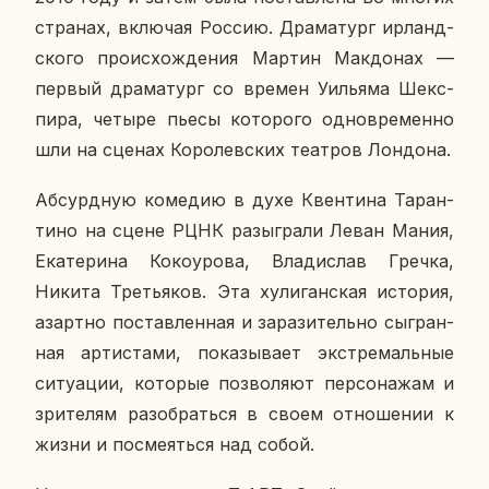
стра­нах, вклю­чая Россию. Дра­ма­тург ир­ланд­
ско­го про­ис­хож­де­ния Мартин Мак­до­нах —
первый дра­ма­тург со времен Уи­лья­ма Шекс­
пи­ра, четыре пьесы ко­то­ро­го од­но­вре­мен­но
шли на сценах Ко­ро­лев­ских те­ат­ров Лон­до­на.
Аб­сурд­ную ко­ме­дию в духе Квен­ти­на Та­ран­
ти­но на сцене РЦНК разыг­ра­ли Леван Мания,
Ека­те­ри­на Ко­ко­уро­ва, Вла­ди­слав Гречка,
Никита Тре­тья­ков. Эта ху­ли­ган­ская ис­то­рия,
азарт­но по­став­лен­ная и за­ра­зи­тель­но сыг­ран­
ная ар­ти­ста­ми, по­ка­зы­ва­ет экс­тре­маль­ные
си­ту­а­ции, ко­то­рые поз­во­ля­ют пер­со­на­жам и
зри­те­лям разо­брать­ся в своем от­но­ше­нии к
жизни и по­сме­ять­ся над собой.