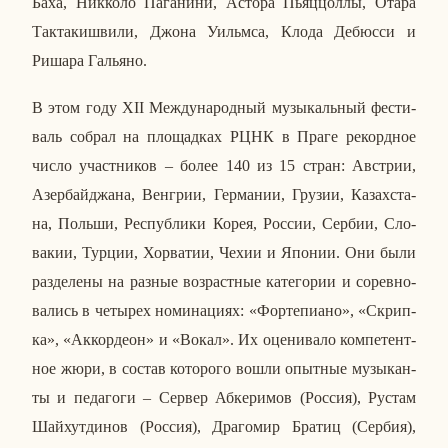
Баха, Ник­ко­ло Па­га­ни­ни, Астора Пьяц­цол­лы, Отара
Так­таки­шви­ли, Джона Уильм­са, Клода Де­бюс­си и
Ришара Га­лья­но.
В этом году
XII
Меж­ду­на­род­ный му­зы­каль­ный фе­сти­
валь собрал на пло­щад­ках РЦНК в Праге ре­корд­ное
число участ­ни­ков – более 140 из 15 стран: Ав­стрии,
Азер­бай­джа­на, Вен­грии, Гер­ма­нии, Грузии, Ка­зах­ста­
на, Польши, Рес­пуб­ли­ки Корея, России, Сербии, Сло­
ва­кии, Турции, Хор­ва­тии, Чехии и Японии. Они были
раз­де­ле­ны на разные воз­раст­ные ка­те­го­рии и со­рев­но­
ва­лись в че­ты­рех но­ми­на­ци­ях: «Фор­те­пи­а­но», «Скрип­
ка», «Ак­кор­де­он» и «Вокал». Их оце­ни­ва­ло ком­пе­тент­
ное жюри, в состав ко­то­ро­го вошли опыт­ные му­зы­кан­
ты и пе­да­го­ги – Сервер Аб­ке­ри­мов (Россия), Рустам
Шай­хут­ди­нов (Россия), Дра­го­мир Братиц (Сербия),