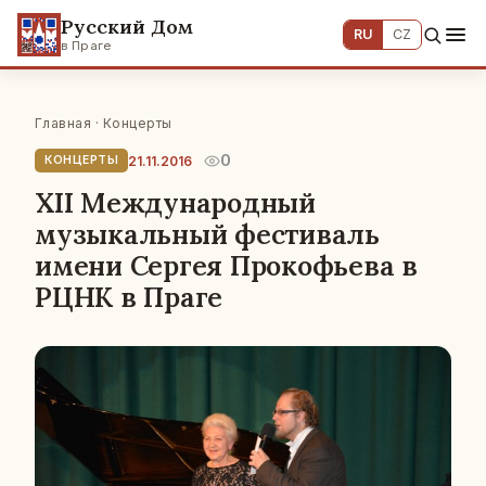
Русский Дом
RU
CZ
в Праге
Главная
·
Концерты
0
21.11.2016
КОНЦЕРТЫ
XII Международный
музыкальный фестиваль
имени Сергея Прокофьева в
РЦНК в Праге