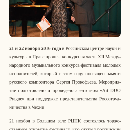
21 и 22 ноября 2016 года
в Рос­сий­ском центре науки и
куль­ту­ры в Праге прошла кон­курс­ная часть
XII
Меж­ду­
на­род­но­го му­зы­каль­но­го кон­кур­са-фе­сти­ва­ля мо­ло­дых
ис­пол­ни­те­лей, ко­то­рый в этом году по­свя­щен памяти
рус­ско­го ком­по­зи­то­ра Сергея Про­ко­фье­ва. Ме­ро­при­я­
тие под­го­тов­ле­но и про­ве­де­но агент­ством «Art DUO
Prague» при под­держ­ке пред­ста­ви­тель­ства Рос­со­труд­
ни­че­ства в Чехии.
21 ноября в Боль­шом зале РЦНК со­сто­я­лось тор­же­
ствен­ное от­кры­тие фе­сти­ва­ля. Его открыл рос­сий­ский