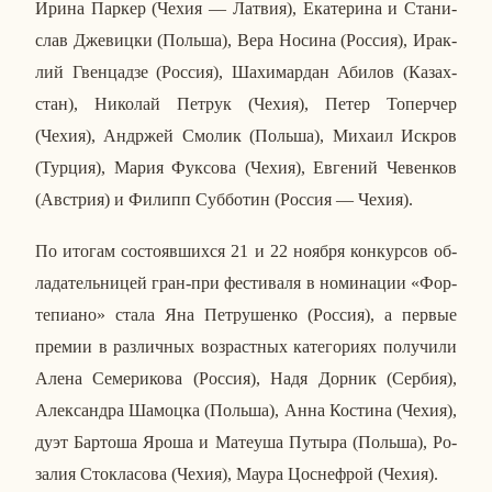
Ирина Паркер (Чехия — Латвия), Ека­те­ри­на и Ста­ни­
слав Дже­виц­ки (Польша), Вера Носина (Россия), Ирак­
лий Гвен­цад­зе (Россия), Ша­хи­мар­дан Абилов (Ка­зах­
стан), Ни­ко­лай Петрук (Чехия), Петер То­пер­чер
(Чехия), Ан­др­жей Смолик (Польша), Михаил Искров
(Турция), Мария Фук­со­ва (Чехия), Ев­ге­ний Че­вен­ков
(Ав­стрия) и Филипп Суб­бо­тин (Россия — Чехия).
По итогам со­сто­яв­ших­ся 21 и 22 ноября кон­кур­сов об­
ла­да­тель­ни­цей гран-при фе­сти­ва­ля в но­ми­на­ции «Фор­
те­пи­а­но» стала Яна Пет­ру­шен­ко (Россия), а первые
премии в раз­лич­ных воз­раст­ных ка­те­го­ри­ях по­лу­чи­ли
Алена Се­ме­ри­ко­ва (Россия), Надя Дорник (Сербия),
Алек­сандра Ша­моц­ка (Польша), Анна Ко­сти­на (Чехия),
дуэт Бар­то­ша Яроша и Ма­те­уша Путыра (Польша), Ро­
за­лия Сто­кла­со­ва (Чехия), Маура Цос­неф­рой (Чехия).