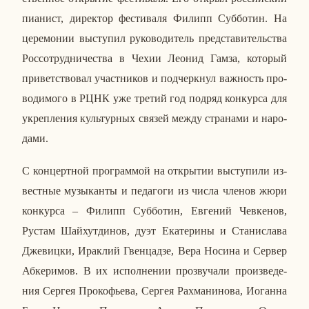
пи­а­нист, ди­рек­тор фе­сти­ва­ля Филипп Суб­бо­тин. На
це­ре­мо­нии вы­сту­пил ру­ко­во­ди­тель пред­ста­ви­тель­ства
Рос­со­труд­ни­че­ства в Чехии Леонид Гамза, ко­то­рый
при­вет­ство­вал участ­ни­ков и под­черк­нул важ­ность про­
во­ди­мо­го в РЦНК уже третий год подряд кон­кур­са для
укреп­ле­ния куль­тур­ных связей между стра­на­ми и на­ро­
да­ми.
С кон­церт­ной про­грам­мой на от­кры­тии вы­сту­пи­ли из­
вест­ные му­зы­кан­ты и пе­да­го­ги из числа членов жюри
кон­кур­са – Филипп Суб­бо­тин, Ев­ге­ний Чев­ке­нов,
Рустам Шай­хут­ди­нов, дуэт Ека­те­ри­ны и Ста­ни­сла­ва
Дже­виц­ки, Ирак­лий Гвен­цад­зе, Вера Носина и Сервер
Аб­ке­ри­мов. В их ис­пол­не­нии про­зву­ча­ли про­из­ве­де­
ния Сергея Про­ко­фье­ва, Сергея Рах­ма­ни­но­ва, Иоган­на