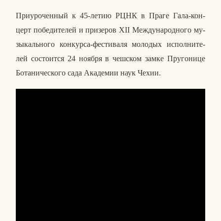
При­уро­чен­ный к 45-летию РЦНК в Праге Гала-кон­
церт по­бе­ди­те­лей и при­зе­ров
XII
Меж­ду­на­род­но­го му­
зы­каль­но­го кон­кур­са-фе­сти­ва­ля мо­ло­дых ис­пол­ни­те­
лей со­сто­ит­ся 24 ноября в чеш­ском замке Пру­го­ни­це
Бо­та­ни­че­ско­го сада Ака­де­мии наук Чехии.