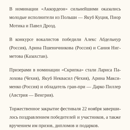
В но­ми­на­ции «Ак­кор­де­он» силь­ней­ши­ми ока­за­лись
мо­ло­дые ис­пол­ни­те­ли из Польши — Якуб Куция, Пиор
Мотика и Павел Дрозд.
В кон­кур­се во­ка­ли­стов по­бе­ди­ли Алекс Аб­дель­нур
(Россия), Арина Пше­нич­ни­ко­ва (Россия) и Сания Ниг­
ме­то­ва (Ка­зах­стан).
При­зе­ра­ми в но­ми­на­ции «Скрип­ка» стали Лариса Па­
ло­хо­ва (Чехия), Якуб Неква­сил (Чехия), Арина Мак­си­
мен­ко (Россия) и об­ла­да­тель гран-при — Дарко Пиллер
(Ав­стрия — Вен­грия).
Тор­же­ствен­ное за­кры­тие фе­сти­ва­ля 22 ноября за­вер­ши­
лось по­здрав­ле­ни­ем по­бе­ди­те­лей и участ­ни­ков, а также
вру­че­ни­ем им призов, ди­пло­мов и по­дар­ков.