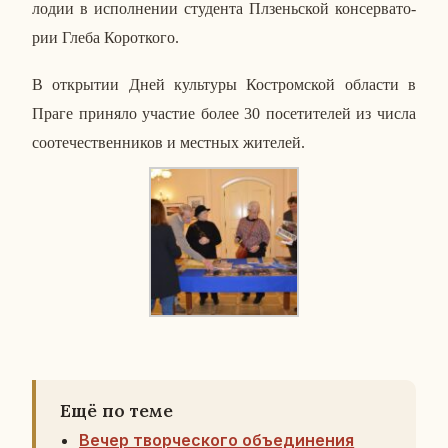
ло­дии в ис­пол­не­нии сту­ден­та Пл­зень­ской кон­сер­ва­то­
рии Глеба Ко­рот­ко­го.
В от­кры­тии Дней куль­ту­ры Ко­стром­ской об­ла­сти в
Праге при­ня­ло уча­стие более 30 по­се­ти­те­лей из числа
со­оте­че­ствен­ни­ков и мест­ных жи­те­лей.
Ещё по теме
Вечер творческого объединения