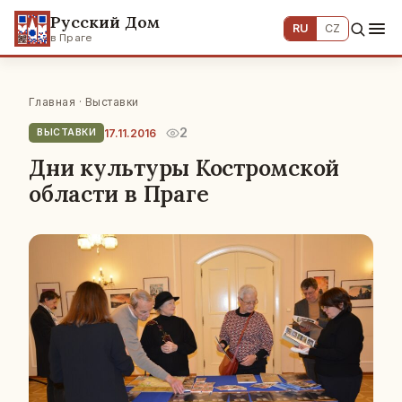
Русский Дом
RU
CZ
в Праге
Главная
·
Выставки
2
17.11.2016
ВЫСТАВКИ
Дни культуры Костромской
области в Праге