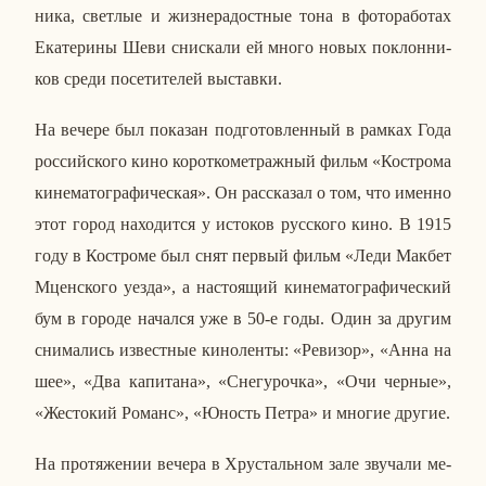
ни­ка, свет­лые и жиз­не­ра­дост­ные тона в фо­то­ра­бо­тах
Ека­те­ри­ны Шеви снис­ка­ли ей много новых по­клон­ни­
ков среди по­се­ти­те­лей вы­став­ки.
На вечере был по­ка­зан под­го­тов­лен­ный в рамках Года
рос­сий­ско­го кино ко­рот­ко­мет­раж­ный фильм «Ко­стро­ма
ки­не­ма­то­гра­фи­че­ская». Он рас­ска­зал о том, что именно
этот город на­хо­дит­ся у ис­то­ков рус­ско­го кино. В 1915
году в Ко­стро­ме был снят первый фильм «Леди Макбет
Мцен­ско­го уезда», а на­сто­я­щий ки­не­ма­то­гра­фи­че­ский
бум в городе на­чал­ся уже в 50-е годы. Один за другим
сни­ма­лись из­вест­ные ки­но­лен­ты: «Ре­ви­зор», «Анна на
шее», «Два ка­пи­та­на», «Сне­гу­роч­ка», «Очи черные»,
«Же­сто­кий Романс», «Юность Петра» и многие другие.
На про­тя­же­нии вечера в Хру­сталь­ном зале зву­ча­ли ме­