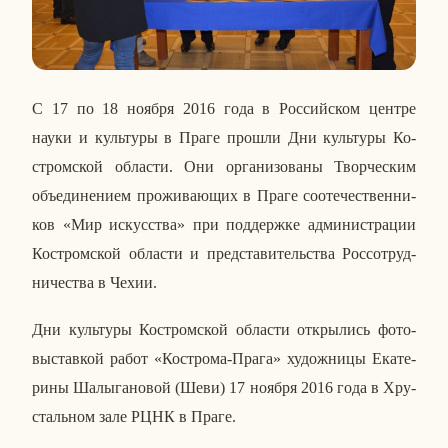
С 17 по 18 ноября 2016 года в Рос­сий­ском центре
науки и куль­ту­ры в Праге прошли Дни куль­ту­ры Ко­
стром­ской об­ла­сти. Они ор­га­ни­зо­ва­ны Твор­че­ским
объ­еди­не­ни­ем про­жи­ва­ю­щих в Праге со­оте­че­ствен­ни­
ков «Мир ис­кус­ства» при под­держ­ке ад­ми­ни­стра­ции
Ко­стром­ской об­ла­сти и пред­ста­ви­тель­ства Рос­со­труд­
ни­че­ства в Чехии.
Дни куль­ту­ры Ко­стром­ской об­ла­сти от­кры­лись фо­то­
вы­став­кой работ «Ко­стро­ма-Прага» ху­дож­ни­цы Ека­те­
ри­ны Ша­лы­га­но­вой (Шеви) 17 ноября 2016 года в Хру­
сталь­ном зале РЦНК в Праге.