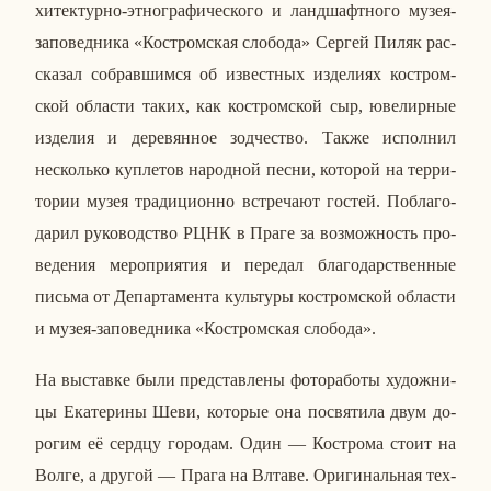
хи­тек­тур­но-эт­но­гра­фи­че­ско­го и ланд­шафт­но­го музея-
за­по­вед­ни­ка «Ко­стром­ская сло­бо­да» Сергей Пиляк рас­
ска­зал со­брав­шим­ся об из­вест­ных из­де­ли­ях ко­стром­
ской об­ла­сти таких, как ко­стром­ской сыр, юве­лир­ные
из­де­лия и де­ре­вян­ное зод­че­ство. Также ис­пол­нил
несколь­ко куп­ле­тов на­род­ной песни, ко­то­рой на тер­ри­
то­рии музея тра­ди­ци­он­но встре­ча­ют гостей. По­бла­го­
да­рил ру­ко­вод­ство РЦНК в Праге за воз­мож­ность про­
ве­де­ния ме­ро­при­я­тия и пе­ре­дал бла­го­дар­ствен­ные
письма от Де­пар­та­мен­та куль­ту­ры ко­стром­ской об­ла­сти
и музея-за­по­вед­ни­ка «Ко­стром­ская сло­бо­да».
На вы­став­ке были пред­став­ле­ны фо­то­ра­бо­ты ху­дож­ни­
цы Ека­те­ри­ны Шеви, ко­то­рые она по­свя­ти­ла двум до­
ро­гим её сердцу го­ро­дам. Один — Ко­стро­ма стоит на
Волге, а другой — Прага на Влтаве. Ори­ги­наль­ная тех­