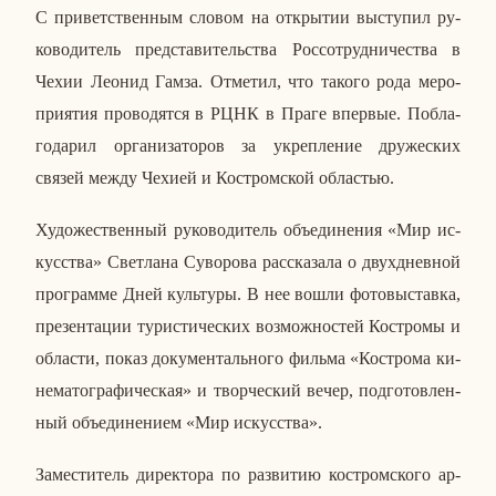
С при­вет­ствен­ным словом на от­кры­тии вы­сту­пил ру­
ко­во­ди­тель пред­ста­ви­тель­ства Рос­со­труд­ни­че­ства в
Чехии Леонид Гамза. От­ме­тил, что такого рода ме­ро­
при­я­тия про­во­дят­ся в РЦНК в Праге впер­вые. По­бла­
го­да­рил ор­га­ни­за­то­ров за укреп­ле­ние дру­же­ских
связей между Чехией и Ко­стром­ской об­ла­стью.
Ху­до­же­ствен­ный ру­ко­во­ди­тель объ­еди­не­ния «Мир ис­
кус­ства» Свет­ла­на Су­во­ро­ва рас­ска­за­ла о двух­днев­ной
про­грам­ме Дней куль­ту­ры. В нее вошли фо­то­вы­став­ка,
пре­зен­та­ции ту­ри­сти­че­ских воз­мож­но­стей Ко­стро­мы и
об­ла­сти, показ до­ку­мен­таль­но­го фильма «Ко­стро­ма ки­
не­ма­то­гра­фи­че­ская» и твор­че­ский вечер, под­го­тов­лен­
ный объ­еди­не­ни­ем «Мир ис­кус­ства».
За­ме­сти­тель ди­рек­то­ра по раз­ви­тию ко­стром­ско­го ар­