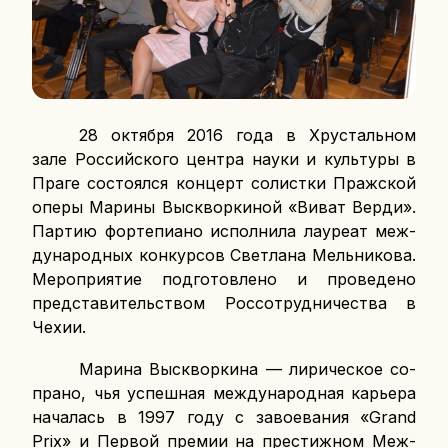
28 ок­тяб­ря 2016 года
в Хру­сталь­ном
зале Рос­сий­ско­го центра науки и куль­ту­ры в
Праге со­сто­ял­ся кон­церт со­лист­ки Праж­ской
оперы Марины Вы­сквор­ки­ной «Виват Верди».
Партию фор­те­пи­а­но ис­пол­ни­ла ла­у­ре­ат меж­
ду­на­род­ных кон­кур­сов Свет­ла­на Мель­ни­ко­ва.
Ме­ро­при­я­тие под­го­тов­ле­но и про­ве­де­но
пред­ста­ви­тель­ством Рос­со­труд­ни­че­ства в
Чехии.
Марина Вы­сквор­ки­на — ли­ри­че­ское со­
пра­но, чья успеш­ная меж­ду­на­род­ная ка­рье­ра
на­ча­лась в 1997 году с за­во­е­ва­ния «Grand
Prix» и Первой премии на пре­стиж­ном Меж­