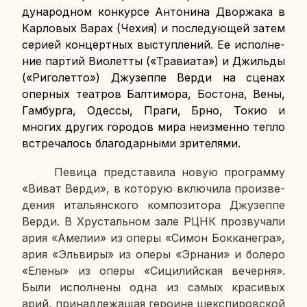
ду­на­род­ном кон­кур­се Ан­то­ни­на Двор­жа­ка в
Кар­ло­вых Варах (Чехия) и по­сле­ду­ю­щей затем
серией кон­церт­ных вы­ступ­ле­ний. Ее ис­пол­не­
ние партий Ви­о­лет­ты («Тра­виа­та») и Джиль­ды
(«Ри­го­лет­то») Джу­зеп­пе Верди на сценах
опер­ных те­ат­ров Бал­ти­мо­ра, Бо­сто­на, Вены,
Гам­бур­га, Одессы, Праги, Брно, Токио и
многих других го­ро­дов мира неиз­мен­но тепло
встре­ча­лось бла­го­дар­ны­ми зри­те­ля­ми.
Певица пред­ста­ви­ла новую про­грам­му
«Виват Верди», в ко­то­рую вклю­чи­ла про­из­ве­
де­ния ита­льян­ско­го ком­по­зи­то­ра Джу­зеп­пе
Верди. В Хру­сталь­ном зале РЦНК про­зву­ча­ли
ария «Амелии» из оперы «Симон Бок­ка­не­гра»,
ария «Эль­ви­ры» из оперы «Эрнани» и болеро
«Елены» из оперы «Си­ци­лий­ская ве­чер­ня».
Были ис­пол­не­ны одна из самых кра­си­вых
арий, при­над­ле­жа­щая ге­ро­ине шекс­пи­ров­ской