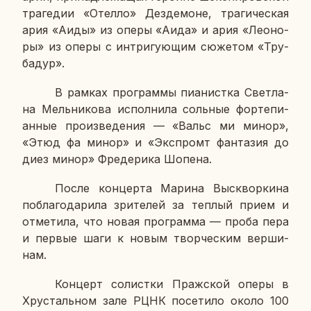
тра­ге­дии «Отелло» Дез­де­моне, тра­ги­че­ская
ария «Аиды» из оперы «Аида» и ария «Лео­но­
ры» из оперы с ин­три­гу­ю­щим сю­же­том «Тру­
ба­дур».
В рамках про­грам­мы пи­а­нист­ка Свет­ла­
на Мель­ни­ко­ва ис­пол­ни­ла соль­ные фор­те­пи­
ан­ные про­из­ве­де­ния — «Вальс ми минор»,
«Этюд фа минор» и «Экс­промт фан­та­зия до
диез минор» Фре­де­ри­ка Шопена.
После кон­цер­та Марина Вы­сквор­ки­на
по­бла­го­да­ри­ла зри­те­лей за теплый прием и
от­ме­ти­ла, что новая про­грам­ма — проба пера
и первые шаги к новым твор­че­ским вер­ши­
нам.
Кон­церт со­лист­ки Праж­ской оперы в
Хру­сталь­ном зале РЦНК по­се­ти­ло около 100