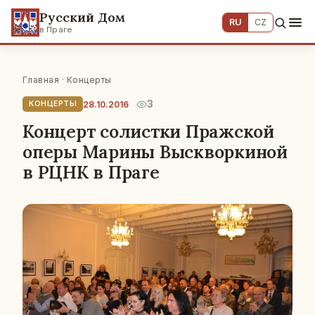
Русский Дом
RU
CZ
в Праге
Главная
·
Концерты
3
28.10.2016
КОНЦЕРТЫ
Концерт солистки Пражской
оперы Марины Выскворкиной
в РЦНК в Праге