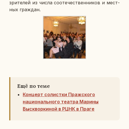
зри­те­лей из числа со­оте­че­ствен­ни­ков и мест­
ных граж­дан.
Ещё по теме
Концерт солистки Пражского
национального театра Марины
Выскворкиной в РЦНК в Праге