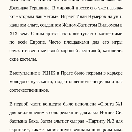
Джор­джа Гер­шви­на. В ми­ро­вой прессе его уже на­зы­ва­
ют «вторым Баш­ме­том». Играет Иван Ну­ме­ров на уни­
каль­ном альте, со­здан­ном Жаном-Ба­ти­стом Ви­льо­мом в
XIX
веке. С ним артист часто вы­сту­па­ет с кон­цер­та­ми
по всей Европе. Часто пло­щад­ка­ми для его игры
служат из­вест­ные своей хо­ро­шей аку­сти­кой, ка­то­ли­че­
ские ко­сте­лы.
Вы­ступ­ле­ние в РЦНК в Праге было первым в ка­рье­ре
мо­ло­до­го му­зы­кан­та, под­го­тов­лен­ном спе­ци­аль­но для
со­оте­че­ствен­ни­ков.
В первой части кон­цер­та было ис­пол­не­на «Сюита №1
для ви­о­лон­че­ли» в соло ре­дак­ции для альта Иогана Се­
бастья­на Баха. Затем аль­тист сыграл «Пар­ти­ту №3 для
скрип­ки», также на­пи­сан­ную ве­ли­ким немец­ким ком­