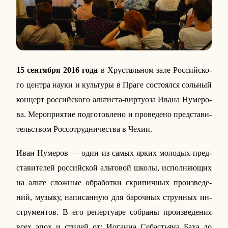
15 сен­тяб­ря 2016 года
в Хру­сталь­ном зале Рос­сий­ско­
го центра науки и куль­ту­ры в Праге со­сто­ял­ся соль­ный
кон­церт рос­сий­ско­го аль­ти­ста-вир­туо­за Ивана Ну­ме­ро­
ва. Ме­ро­при­я­тие под­го­тов­ле­но и про­ве­де­но пред­ста­ви­
тель­ством Рос­со­труд­ни­че­ства в Чехии.
Иван Ну­ме­ров — один из самых ярких мо­ло­дых пред­
ста­ви­те­лей рос­сий­ской аль­то­вой школы, ис­пол­ня­ю­щих
на альте слож­ные об­ра­бот­ки скри­пич­ных про­из­ве­де­
ний, музыку, на­пи­сан­ную для ба­роч­ных струн­ных ин­
стру­мен­тов. В его ре­пер­ту­а­ре со­бра­ны про­из­ве­де­ния
всех эпох и стилей от: Иоган­на Се­бастья­на Баха до