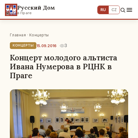
Русский Дом
RU
CZ
в Праге
Главная
·
Концерты
3
15.09.2016
КОНЦЕРТЫ
Концерт молодого альтиста
Ивана Нумерова в РЦНК в
Праге