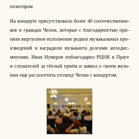
по­зи­то­ром.
На кон­цер­те при­сут­ство­ва­ло более 40 со­оте­че­ствен­ни­
ков и граж­дан Чехии, ко­то­рые с бла­го­дар­но­стью при­
ня­ли вир­ту­оз­ное ис­пол­не­ние редких му­зы­каль­ных про­
из­ве­де­ний и на­гра­ди­ли му­зы­кан­та дол­ги­ми ап­ло­дис­
мен­та­ми. Иван Ну­ме­ров по­бла­го­да­рил РЦНК в Праге
и слу­ша­те­лей за тёплый приём и заявил о своем же­ла­
нии еще раз по­се­тить сто­ли­цу Чехии с кон­цер­том.