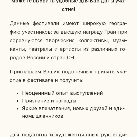
можете вы­брать удоб­ные для Вас даты уча­
стия!
Данные фе­сти­ва­ли имеют ши­ро­кую гео­гра­
фию участ­ни­ков: за высшую на­гра­ду Гран-при
со­рев­ну­ют­ся твор­че­ские кол­лек­ти­вы, му­зы­
кан­ты, те­ат­ра­лы и ар­ти­сты из раз­лич­ных го­
ро­дов России и стран СНГ.
При­гла­ша­ем Ваших под­опеч­ных при­нять уча­
стие в фе­сти­ва­ле и по­лу­чить:
Неоце­ни­мый опыт вы­ступ­ле­ний
При­зна­ние и на­гра­ды
Яркие впе­чат­ле­ния, новых друзей и еди­
но­мыш­лен­ни­ков
Для пе­да­го­гов и ху­до­же­ствен­ных ру­ко­во­ди­