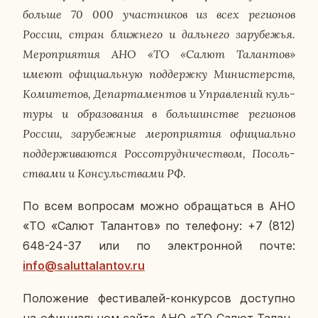
больше 70 000 участ­ни­ков из всех ре­ги­о­нов
России, стран ближ­не­го и даль­не­го за­ру­бе­жья.
Ме­ро­при­я­тия АНО «ТО «Салют Та­лан­тов»
имеют офи­ци­аль­ную под­держ­ку Ми­ни­стерств,
Ко­ми­те­тов, Де­пар­та­мен­тов и Управ­ле­ний куль­
ту­ры и об­ра­зо­ва­ния в боль­шин­стве ре­ги­о­нов
России, за­ру­беж­ные ме­ро­при­я­тия офи­ци­аль­но
под­дер­жи­ва­ют­ся Рос­со­труд­ни­че­ством, По­соль­
ства­ми и Кон­суль­ства­ми РФ.
По всем во­про­сам можно об­ра­щать­ся в АНО
«ТО «Салют Та­лан­тов» по те­ле­фо­ну: +7 (812)
648-24-37 или по элек­трон­ной почте:
info@saluttalantov.ru
По­ло­же­ние фе­сти­ва­лей-кон­кур­сов до­ступ­но