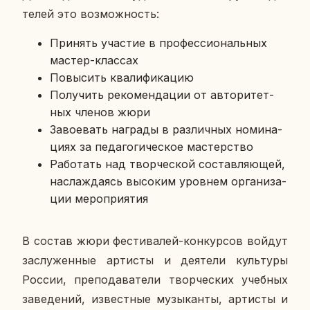
те­лей это воз­мож­ность:
При­нять уча­стие в про­фес­си­о­наль­ных
мастер-клас­сах
По­вы­сить ква­ли­фи­ка­цию
По­лу­чить ре­ко­мен­да­ции от ав­то­ри­тет­
ных членов жюри
За­во­е­вать на­гра­ды в раз­лич­ных но­ми­на­
ци­ях за пе­да­го­ги­че­ское ма­стер­ство
Ра­бо­тать над твор­че­ской со­став­ля­ю­щей,
на­сла­жда­ясь вы­со­ким уров­нем ор­га­ни­за­
ции ме­ро­при­я­тия
В состав жюри фе­сти­ва­лей-кон­кур­сов войдут
за­слу­жен­ные ар­ти­сты и де­я­те­ли куль­ту­ры
России, пре­по­да­ва­те­ли твор­че­ских учеб­ных
за­ве­де­ний, из­вест­ные му­зы­кан­ты, ар­ти­сты и