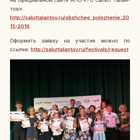
на офи­ци­аль­ном сайте АНО «ТО Салют Та­лан­
тов»:
http://saluttalantov.ru/obshchee_polozhenie_20
15-2016
Офор­мить заявку на уча­стие можно по
ссылке:
http://saluttalantov.ru/festivals/request