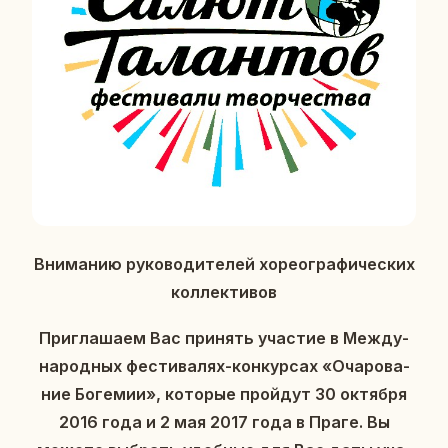
Вни­ма­нию ру­ко­во­ди­те­лей хо­рео­гра­фи­че­ских
кол­лек­ти­вов
При­гла­ша­ем Вас при­нять уча­стие в Меж­ду­
на­род­ных фе­сти­ва­лях-кон­кур­сах «Оча­ро­ва­
ние Бо­ге­мии», ко­то­рые прой­дут 30 ок­тяб­ря
2016 года и 2 мая 2017 года в Праге. Вы