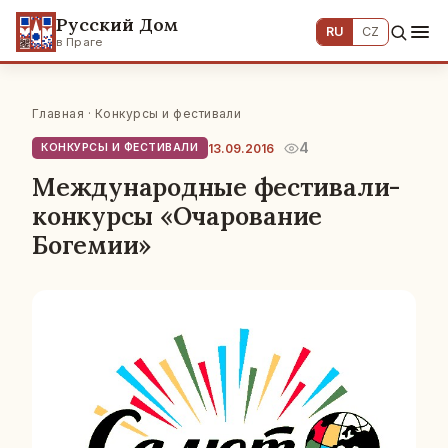
Русский Дом
RU
CZ
в Праге
Главная
·
Конкурсы и фестивали
4
13.09.2016
КОНКУРСЫ И ФЕСТИВАЛИ
Международные фестивали-
конкурсы «Очарование
Богемии»