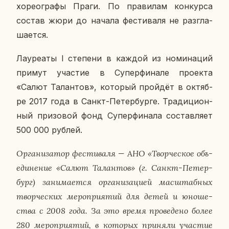
хо­рео­гра­фы Праги. По пра­ви­лам кон­кур­са
состав жюри до начала фе­сти­ва­ля не раз­гла­
ша­ет­ся.
Ла­у­ре­а­ты I сте­пе­ни в каждой из но­ми­на­ций
примут уча­стие в Су­пер­фи­на­ле про­ек­та
«Салют Та­лан­тов», ко­то­рый прой­дёт в ок­тяб­
ре 2017 года в Санкт-Пе­тер­бур­ге. Тра­ди­ци­он­
ный при­зо­вой фонд Су­пер­фи­на­ла со­став­ля­ет
500 000 рублей.
Ор­га­ни­за­тор фе­сти­ва­ля — АНО «Твор­че­ское объ­
еди­не­ние «Салют Та­лан­тов» (г. Санкт-Пе­тер­
бург) за­ни­ма­ет­ся ор­га­ни­за­ци­ей мас­штаб­ных
твор­че­ских ме­ро­при­я­тий для детей и юно­ше­
ства с 2008 года. За это время про­ве­де­но более
280 ме­ро­при­я­тий, в ко­то­рых при­ня­ли уча­стие