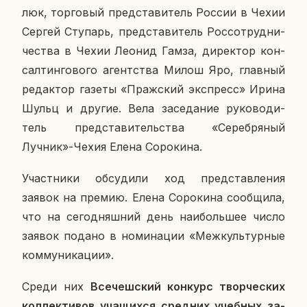
люк, тор­го­вый пред­ста­ви­тель России в Чехии
Сергей Сту­парь, пред­ста­ви­тель Рос­со­труд­ни­
че­ства в Чехии Леонид Гамза, ди­рек­тор кон­
сал­тин­го­во­го агент­ства Милош Яро, глав­ный
ре­дак­тор газеты «Праж­ский экс­пресс» Ирина
Шульц и другие. Вела за­се­да­ние ру­ко­во­ди­
тель пред­ста­ви­тель­ства «Се­реб­ря­ный
Лучник»-Чехия Елена Со­ро­ки­на.
Участ­ни­ки об­су­ди­ли ход пред­став­ле­ния
заявок на премию. Елена Со­ро­ки­на со­об­щи­ла,
что на се­го­дняш­ний день наи­боль­шее число
заявок подано в но­ми­на­ции «Меж­куль­тур­ные
ком­му­ни­ка­ции».
Среди них
Все­чеш­ский кон­курс твор­че­ских
кол­лек­ти­вов уча­щих­ся сред­них учеб­ных за­