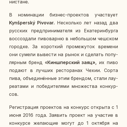
ни­стане.
В но­ми­на­ции бизнес-про­ек­тов участ­ву­ет
Kynšperský Pivovar.
Несколь­ко лет назад два
рус­ских пред­при­ни­ма­те­ля из Ека­те­рин­бур­га
вос­со­зда­ли пи­во­вар­ню в неболь­шом чеш­ском
го­род­ке. За ко­рот­кий про­ме­жу­ток вре­ме­ни
они сумели вы­ве­сти на рынок и сде­лать по­пу­
ляр­ным бренд «
Кин­шпер­ский заяц»,
их пиво
подают в лучших ре­сто­ра­нах Чехии. Сорта
пива, объ­еди­нён­ные этим брен­дом, стали ла­у­
ре­а­та­ми и по­бе­ди­те­ля­ми мно­же­ства кон­кур­
сов.
Ре­ги­стра­ция про­ек­тов на кон­курс от­кры­та с 1
июня 2016 года. За­явить проект на уча­стие в
кон­кур­се же­ла­ю­щие могут до 1 ок­тяб­ря на