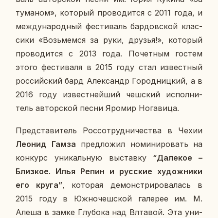
ту­ма­ном», ко­то­рый про­во­дит­ся с 2011 года, и
меж­ду­на­род­ный фе­сти­валь бар­дов­ской клас­
си­ки «Возь­мем­ся за руки, друзья!», ко­то­рый
про­во­дит­ся с 2013 года. По­чет­ным гостем
этого фе­сти­ва­ля в 2015 году стал из­вест­ный
рос­сий­ский бард Алек­сандр Го­род­ниц­кий, а в
2016 году из­вест­ней­ший чеш­ский ис­пол­ни­
тель ав­тор­ской песни Яромир Но­га­ви­ца.
Пред­ста­ви­тель Рос­со­труд­ни­че­ства в Чехии
Леонид Гамза
пред­ло­жил но­ми­ни­ро­вать на
кон­курс уни­каль­ную вы­став­ку
“Да­ле­кое –
Близ­кое. Илья Репин и рус­ские ху­дож­ни­ки
его круга”
, ко­то­рая де­мон­стри­ро­ва­лась в
2015 году в Юж­но­чеш­ской га­ле­рее им. М.
Алеша в замке Глу­бо­ка над Вл­та­вой. Эта уни­