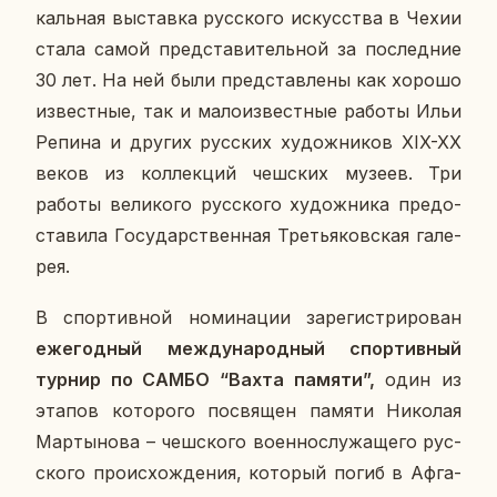
каль­ная вы­став­ка рус­ско­го ис­кус­ства в Чехии
стала самой пред­ста­ви­тель­ной за по­след­ние
30 лет. На ней были пред­став­ле­ны как хорошо
из­вест­ные, так и ма­ло­из­вест­ные работы Ильи
Репина и других рус­ских ху­дож­ни­ков XIX-XX
веков из кол­лек­ций чеш­ских музеев. Три
работы ве­ли­ко­го рус­ско­го ху­дож­ни­ка предо­
ста­ви­ла Го­су­дар­ствен­ная Тре­тья­ков­ская га­ле­
рея.
В спор­тив­ной но­ми­на­ции за­ре­ги­стри­ро­ван
еже­год­ный меж­ду­на­род­ный спор­тив­ный
турнир по САМБО “Вахта памяти”,
один из
этапов ко­то­ро­го по­свя­щен памяти Ни­ко­лая
Мар­ты­но­ва – чеш­ско­го во­ен­но­слу­жа­ще­го рус­
ско­го про­ис­хож­де­ния, ко­то­рый погиб в Аф­га­