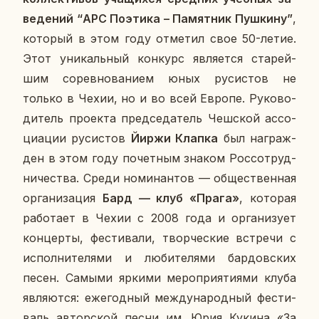
ве­де­ний “АРС По­э­ти­ка – Па­мят­ник Пуш­ки­ну”
,
ко­то­рый в этом году от­ме­тил свое 50-летие.
Этот уни­каль­ный кон­курс яв­ля­ет­ся ста­рей­
шим со­рев­но­ва­ни­ем юных ру­си­стов не
только в Чехии, но и во всей Европе. Ру­ко­во­
ди­тель про­ек­та пред­се­да­тель Чеш­ской ас­со­
ци­а­ции ру­си­стов
Йиржи Клапка
был на­граж­
ден в этом году по­чет­ным знаком Рос­со­труд­
ни­че­ства. Среди но­ми­нан­тов — об­ще­ствен­ная
ор­га­ни­за­ция
Бард — клуб «Прага»
, ко­то­рая
ра­бо­та­ет в Чехии с 2008 года и ор­га­ни­зу­ет
кон­цер­ты, фе­сти­ва­ли, твор­че­ские встре­чи с
ис­пол­ни­те­ля­ми и лю­би­те­ля­ми бар­дов­ских
песен. Самыми яркими ме­ро­при­я­ти­я­ми клуба
яв­ля­ют­ся: еже­год­ный меж­ду­на­род­ный фе­сти­
валь ав­тор­ской песни им. Юрия Кукина «За