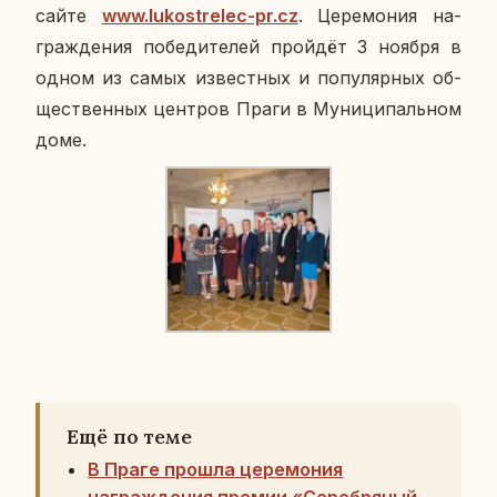
сайте
www.lukostrelec-pr.cz
. Це­ре­мо­ния на­
граж­де­ния по­бе­ди­те­лей прой­дёт 3 ноября в
одном из самых из­вест­ных и по­пу­ляр­ных об­
ще­ствен­ных цен­тров Праги в Му­ни­ци­паль­ном
доме.
Ещё по теме
В Праге прошла церемония
награждения премии «Серебряный