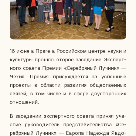
16 июня в Праге в Рос­сий­ском центре науки и
куль­ту­ры прошло второе за­се­да­ние Экс­перт­
но­го совета Премии «Се­реб­ря­ный Лучник» —
Чехия. Премия при­суж­да­ет­ся за успеш­ные
про­ек­ты в об­ла­сти раз­ви­тия об­ще­ствен­ных
связей, в том числе и в сфере дву­сто­рон­них
от­но­ше­ний.
В за­се­да­нии экс­перт­но­го совета принял уча­
стие ру­ко­во­ди­тель пред­ста­ви­тель­ства «Се­
реб­ря­ный Лучник» — Европа На­деж­да Яв­до­