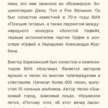
ли­ки, его имя за­не­се­но во «Все­мир­ную Эн­
цик­ло­пе­дию Джаз, Поп и Рок Музыки». Он
был со­ли­стом из­вест­ной в 70-е годы ВИА
«Поющие гитары», а также ла­у­ре­а­том меж­ду­
на­род­но­го кон­кур­са «Зо­ло­той Орфей»,
первым ис­пол­ни­те­лем партии Орфея в рок-
опере «Орфей и Эв­ри­ди­ка» Алек­сандра Жур­
би­на.
Виктор Бе­ре­зин­ский был со­ли­стом и ком­по­зи­
то­ром ВИА «Аль­та­ир». Яв­ля­ет­ся ав­то­ром
музыки и песен ко многим те­ле­пе­ре­да­чам и
спек­так­лям. На­пи­сал более 600 песен, вы­пу­
стил 10 соль­ных аль­бо­мов. Автор песен «Зна­
ко­мый город, зна­ко­мые лица», «Крым­ское
лето», «Потому что», «В этот вечер лас­ко­