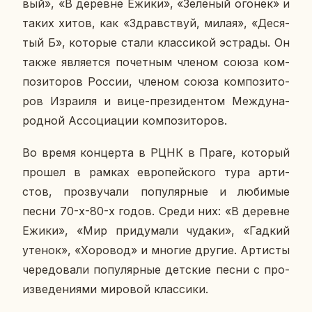
вый», «В де­ревне Ежики», «Зе­ле­ный огонек» и
таких хитов, как «Здрав­ствуй, милая», «Де­ся­
тый Б», ко­то­рые стали клас­си­кой эст­ра­ды. Он
также яв­ля­ет­ся по­чет­ным членом союза ком­
по­зи­то­ров России, членом союза ком­по­зи­то­
ров Из­ра­и­ля и вице-пре­зи­ден­том Меж­ду­на­
род­ной Ас­со­ци­а­ции ком­по­зи­то­ров.
Во время кон­цер­та в РЦНК в Праге, ко­то­рый
прошел в рамках ев­ро­пей­ско­го тура ар­ти­
стов, про­зву­ча­ли по­пу­ляр­ные и лю­би­мые
песни 70-х-80-х годов. Среди них: «В де­ревне
Ежики», «Мир при­ду­ма­ли чудаки», «Гадкий
утенок», «Хо­ро­вод» и многие другие. Ар­ти­сты
че­ре­до­ва­ли по­пу­ляр­ные дет­ские песни с про­
из­ве­де­ни­я­ми ми­ро­вой клас­си­ки.