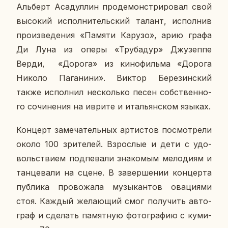
Аль­берт Аса­дул­лин про­де­мон­стри­ро­вал свой
вы­со­кий ис­пол­ни­тель­ский талант, ис­пол­нив
про­из­ве­де­ния «Памяти Карузо», арию графа
Ди Луна из оперы «Тру­ба­дур» Джу­зеп­пе
Верди, «Дорога» из ки­но­филь­ма «Дорога
Николо Па­га­ни­ни». Виктор Бе­ре­зин­ский
также ис­пол­нил несколь­ко песен соб­ствен­но­
го со­чи­не­ния на иврите и ита­льян­ском языках.
Кон­церт за­ме­ча­тель­ных ар­ти­стов по­смот­ре­ли
около 100 зри­те­лей. Взрос­лые и дети с удо­
воль­стви­ем под­пе­ва­ли зна­ко­мым ме­ло­ди­ям и
тан­це­ва­ли на сцене. В за­вер­ше­нии кон­цер­та
пуб­ли­ка про­во­жа­ла му­зы­кан­тов ова­ци­я­ми
стоя. Каждый же­ла­ю­щий смог по­лу­чить ав­то­
граф и сде­лать па­мят­ную фо­то­гра­фию с ку­ми­