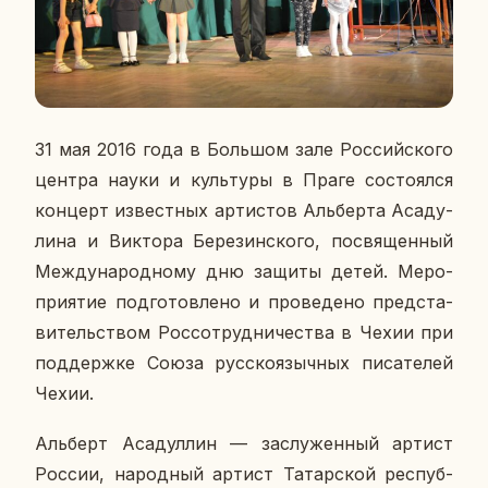
31 мая 2016 года в Боль­шом зале Рос­сий­ско­го
центра науки и куль­ту­ры в Праге со­сто­ял­ся
кон­церт из­вест­ных ар­ти­стов Аль­бер­та Аса­ду­
ли­на и Вик­то­ра Бе­ре­зин­ско­го, по­свя­щен­ный
Меж­ду­на­род­но­му дню защиты детей. Ме­ро­
при­я­тие под­го­тов­ле­но и про­ве­де­но пред­ста­
ви­тель­ством Рос­со­труд­ни­че­ства в Чехии при
под­держ­ке Союза рус­ско­языч­ных пи­са­те­лей
Чехии.
Аль­берт Аса­дул­лин — за­слу­жен­ный артист
России, на­род­ный артист Та­тар­ской рес­пуб­