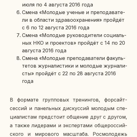
июля по 4 ав­гу­ста 2016 года
Смена «Мо­ло­дые ученые и пре­по­да­ва­те­
ли в об­ла­сти здра­во­охра­не­ния» прой­дёт
с 6 по 12 ав­гу­ста 2016 года
Смена «Мо­ло­дые ру­ко­во­ди­те­ли со­ци­аль­
ных НКО и про­ек­тов» прой­дёт с 14 по 20
ав­гу­ста 2016 года
Смена «Мо­ло­дые пре­по­да­ва­те­ли фа­куль­
те­тов жур­на­ли­сти­ки и мо­ло­дые жур­на­ли­
сты» прой­дёт с 22 по 28 ав­гу­ста 2016
года
В фор­ма­те груп­по­вых тре­нин­гов, фор­сайт-
сессий и па­нель­ных дис­кус­сий мо­ло­дым спе­
ци­а­ли­стам пред­сто­ит об­ще­ние друг с другом,
а также ли­де­ра­ми и экс­пер­та­ми об­ще­рос­сий­
ско­го и ми­ро­во­го мас­шта­ба. Ро­смо­ло­дежь