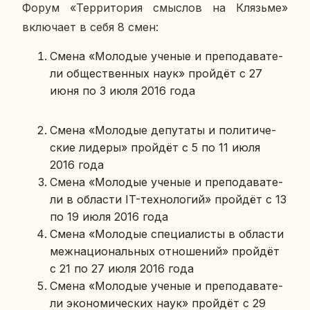
Форум «Тер­ри­то­рия смыс­лов на Клязь­ме»
вклю­ча­ет в себя 8 смен:
Смена «Мо­ло­дые ученые и пре­по­да­ва­те­
ли об­ще­ствен­ных наук» прой­дёт с 27
июня по 3 июля 2016 года
Смена «Мо­ло­дые де­пу­та­ты и по­ли­ти­че­
ские лидеры» прой­дёт с 5 по 11 июля
2016 года
Смена «Мо­ло­дые ученые и пре­по­да­ва­те­
ли в об­ла­сти IT-тех­но­ло­гий» прой­дёт с 13
по 19 июля 2016 года
Смена «Мо­ло­дые спе­ци­а­ли­сты в об­ла­сти
меж­на­ци­о­наль­ных от­но­ше­ний» прой­дёт
с 21 по 27 июля 2016 года
Смена «Мо­ло­дые ученые и пре­по­да­ва­те­
ли эко­но­ми­че­ских наук» прой­дёт с 29