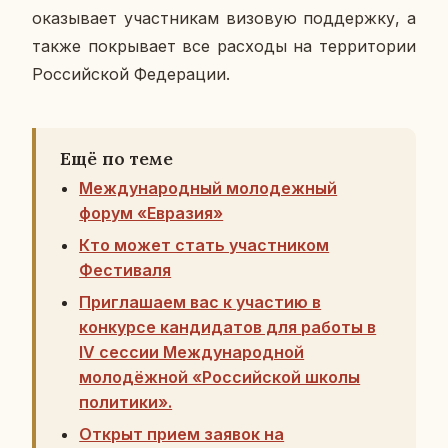
ока­зы­ва­ет участ­ни­кам ви­зо­вую под­держ­ку, а
также по­кры­ва­ет все рас­хо­ды на тер­ри­то­рии
Рос­сий­ской Фе­де­ра­ции.
Ещё по теме
Международный молодежный
форум «Евразия»
Кто может стать участником
Фестиваля
Приглашаем вас к участию в
конкурсе кандидатов для работы в
IV сессии Международной
молодёжной «Российской школы
политики».
Открыт прием заявок на