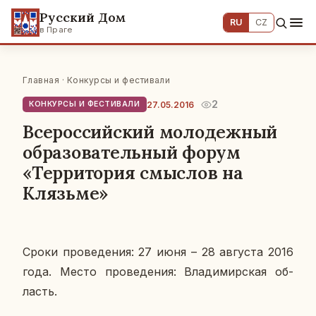
Русский Дом
RU
CZ
в Праге
Главная
·
Конкурсы и фестивали
2
27.05.2016
КОНКУРСЫ И ФЕСТИВАЛИ
Всероссийский молодежный
образовательный форум
«Территория смыслов на
Клязьме»
Сроки про­ве­де­ния: 27 июня – 28 ав­гу­ста 2016
года. Место про­ве­де­ния: Вла­ди­мир­ская об­
ласть.