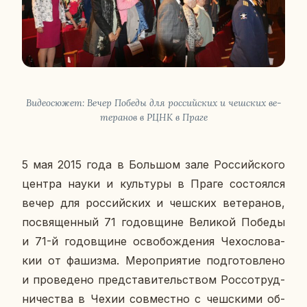
Ви­део­сю­жет: Вечер Победы для рос­сий­ских и чеш­ских ве­
те­ра­нов в РЦНК в Праге
5 мая 2015 года в Боль­шом зале Рос­сий­ско­го
центра науки и куль­ту­ры в Праге со­сто­ял­ся
вечер для рос­сий­ских и чеш­ских ве­те­ра­нов,
по­свя­щен­ный 71 го­дов­щине Ве­ли­кой Победы
и 71-й го­дов­щине осво­бож­де­ния Че­хо­сло­ва­
кии от фа­шиз­ма. Ме­ро­при­я­тие под­го­тов­ле­но
и про­ве­де­но пред­ста­ви­тель­ством Рос­со­труд­
ни­че­ства в Чехии сов­мест­но с чеш­ски­ми об­