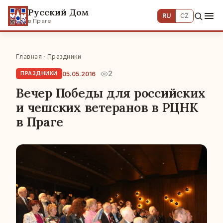
Русский Дом
RU
CZ
в Праге
Главная
·
Праздники
2
05.05.2016
ПРАЗДНИКИ
Вечер Победы для российских
и чешских ветеранов в РЦНК
в Праге