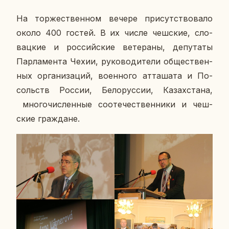
На тор­же­ствен­ном вечере при­сут­ство­ва­ло
около 400 гостей. В их числе чеш­ские, сло­
вац­кие и рос­сий­ские ве­те­ра­ны, де­пу­та­ты
Пар­ла­мен­та Чехии, ру­ко­во­ди­те­ли об­ще­ствен­
ных ор­га­ни­за­ций, во­ен­но­го ат­та­ша­та и По­
сольств России, Бе­ло­рус­сии, Ка­зах­ста­на,
мно­го­чис­лен­ные со­оте­че­ствен­ни­ки и чеш­
ские граж­дане.