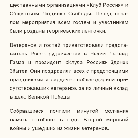
ще­ствен­ны­ми ор­га­ни­за­ци­я­ми «Клуб Россия» и
Об­ще­ством Лю­дви­ка Сво­бо­ды. Перед на­ча­
лом ме­ро­при­я­тия всем гостям и участ­ни­кам
были роз­да­ны ге­ор­ги­ев­ские лен­точ­ки.
Ве­те­ра­нов и гостей при­вет­ство­ва­ли пред­ста­
ви­тель Рос­со­труд­ни­че­ства в Чехии Леонид
Гамза и пре­зи­дент «Клуба Россия» Зденек
Збытек. Они по­здра­ви­ли всех с пред­сто­я­щи­ми
празд­ни­ка­ми и сер­деч­но по­бла­го­да­ри­ли при­
сут­ство­вав­ших ве­те­ра­нов за их личный вклад
в дело Ве­ли­кой Победы.
Со­брав­ши­е­ся по­чти­ли ми­ну­той мол­ча­ния
память по­гиб­ших в годы Второй ми­ро­вой
войны и ушед­ших из жизни ве­те­ра­нов.