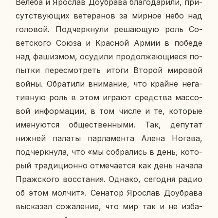
Велеба и Яро­слав До­убра­ва бла­го­да­ри­ли, при­
сут­ству­ю­щих ве­те­ра­нов за мирное небо над
го­ло­вой. Под­черк­ну­ли ре­ша­ю­щую роль Со­
вет­ско­го Союза и Крас­ной Армии в победе
над фа­шиз­мом, осу­ди­ли про­дол­жа­ю­щи­е­ся по­
пыт­ки пе­ре­смот­реть итоги Второй ми­ро­вой
войны. Об­ра­ти­ли вни­ма­ние, что крайне нега­
тив­ную роль в этом играют сред­ства мас­со­
вой ин­фор­ма­ции, в том числе и те, ко­то­рые
име­ну­ют­ся об­ще­ствен­ны­ми. Так, де­пу­тат
нижней палаты пар­ла­мен­та Алена Ногава,
под­черк­ну­ла, что «мы со­бра­лись в день, ко­то­
рый тра­ди­ци­он­но от­ме­ча­ет­ся как день начала
Праж­ско­го вос­ста­ния. Однако, се­го­дня радио
об этом молчит». Се­на­тор Яро­слав До­убра­ва
вы­ска­зал со­жа­ле­ние, что мир так и не из­ба­