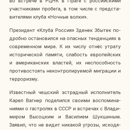
во встре­че в РЦНК в Праге с рос­сий­ски­ми
участ­ни­ка­ми про­бе­га, в том числе с пред­ста­
ви­те­ля­ми клуба «Ночные волки».
Пре­зи­дент «Клуба Россия» Зденек Збытек по­
дроб­но оста­но­вил­ся на опас­ных тен­ден­ци­ях в
со­вре­мен­ном мире. К их числу отнёс утрату
ис­то­ри­че­ской памяти, сла­бость ев­ро­пей­ских
и аме­ри­кан­ских вла­стей, их неспо­соб­ность
про­ти­во­сто­ять некон­тро­ли­ру­е­мой ми­гра­ции и
тер­ро­риз­му.
Из­вест­ный чеш­ский эст­рад­ный ис­пол­ни­тель
Карел Вагнер по­де­лил­ся своими вос­по­ми­на­
ни­я­ми о га­стро­лях в СССР и встре­чах с Вла­ди­
ми­ром Вы­соц­ким и Ва­си­ли­ем Шук­ши­ным.
Заявил, что не видит ни­ка­кой угрозы, ис­хо­дя­