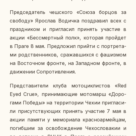
Пред­се­да­тель чеш­ско­го «Союза борцов за
сво­бо­ду» Яро­слав Во­дич­ка по­здра­вил всех с
празд­ни­ком и при­гла­сил при­нять уча­стие в
акции «Бес­смерт­ный полк», ко­то­рая прой­дет
в Праге 8 мая. Пред­ло­жил прийти с порт­ре­та­
ми род­ствен­ни­ков, сра­жав­ших­ся с фа­шиз­мом
на Во­сточ­ном фронте, на За­пад­ном фронте, в
дви­же­нии Со­про­тив­ле­ния.
Пред­ста­ви­те­ли клуба мо­то­цик­ли­стов «Red
Eyed Crue», при­ни­ма­ю­щие мо­то­марш «До­ро­
га­ми Победы» на тер­ри­то­рии Чехии при­гла­си­
ли при­сут­ству­ю­щих при­нять уча­стие 7 мая в
акции памяти у ме­мо­ри­а­ла крас­но­ар­мей­цам,
по­гиб­шим за осво­бож­де­ние Че­хо­сло­ва­кии и