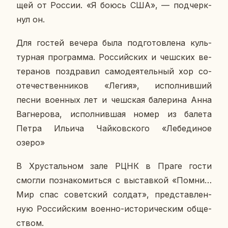
щей от России. «Я боюсь США», — под­черк­
нул он.
Для гостей вечера была под­го­тов­ле­на куль­
тур­ная про­грам­ма. Рос­сий­ских и чеш­ских ве­
те­ра­нов по­здра­вил са­мо­де­я­тель­ный хор со­
оте­че­ствен­ни­ков «Легия», ис­пол­нив­ший
песни во­ен­ных лет и чеш­ская ба­ле­ри­на Анна
Ва­г­не­ро­ва, ис­пол­нив­шая номер из балета
Петра Ильича Чай­ков­ско­го «Ле­бе­ди­ное
озеро»
В Хру­сталь­ном зале РЦНК в Праге гости
смогли по­зна­ко­мить­ся с вы­став­кой «Помни…
Мир спас со­вет­ский солдат», пред­став­лен­
ную Рос­сий­ским военно-ис­то­ри­че­ским об­ще­
ством.