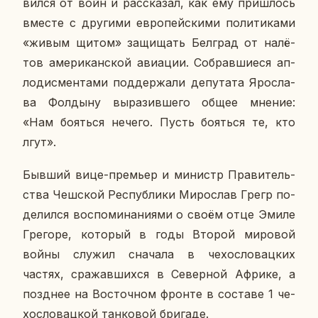
вил­ся от войн и рас­ска­зал, как ему при­шлось
вместе с дру­ги­ми ев­ро­пей­ски­ми по­ли­ти­ка­ми
«живым щитом» за­щи­щать Бел­град от на­лё­
тов аме­ри­кан­ской авиа­ции. Со­брав­ши­е­ся ап­
ло­дис­мен­та­ми под­дер­жа­ли де­пу­та­та Яро­сла­
ва Фол­ды­ну вы­ра­зив­ше­го общее мнение:
«Нам бо­ять­ся нечего. Пусть бо­ять­ся те, кто
лгут».
Бывший вице-пре­мьер и ми­нистр Пра­ви­тель­
ства Чеш­ской Рес­пуб­ли­ки Ми­ро­слав Грегр по­
де­лил­ся вос­по­ми­на­ни­я­ми о своём отце Эмиле
Гре­го­ре, ко­то­рый в годы Второй ми­ро­вой
войны служил сна­ча­ла в че­хо­сло­вац­ких
частях, сра­жав­ших­ся в Се­вер­ной Африке, а
позд­нее на Во­сточ­ном фронте в со­ста­ве 1 че­
хо­сло­вац­кой тан­ко­вой бри­га­де.