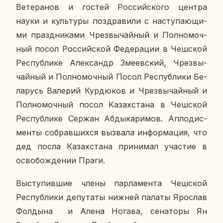
Ве­те­ра­нов и гостей Рос­сий­ско­го центра
науки и куль­ту­ры по­здра­ви­ли с на­сту­па­ю­щи­
ми празд­ни­ка­ми Чрез­вы­чай­ный и Пол­но­моч­
ный посол Рос­сий­ской Фе­де­ра­ции в Чеш­ской
Рес­пуб­ли­ке Алек­сандр Зме­ев­ский, Чрез­вы­
чай­ный и Пол­но­моч­ный Посол Рес­пуб­ли­ки Бе­
ла­русь Ва­ле­рий Кур­дю­ков и Чрез­вы­чай­ный и
Пол­но­моч­ный посол Ка­зах­ста­на в Чеш­ской
Рес­пуб­ли­ке Сержан Аб­ды­ка­ри­мов. Ап­ло­дис­
мен­ты со­брав­ших­ся вы­зва­ла ин­фор­ма­ция, что
дед посла Ка­зах­ста­на при­ни­мал уча­стие в
осво­бож­де­нии Праги.
Вы­сту­пив­шие члены пар­ла­мен­та Чеш­ской
Рес­пуб­ли­ки де­пу­та­ты нижней палаты Яро­слав
Фол­ды­на и Алена Ногава, се­на­то­ры Ян