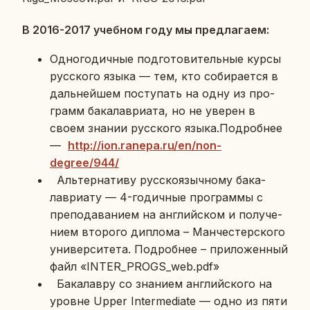
В 2016-2017 учеб­ном году мы пред­ла­га­ем:
Од­но­го­дич­ные под­го­то­ви­тель­ные курсы
рус­ско­го языка — тем, кто со­би­ра­ет­ся в
даль­ней­шем по­сту­пать на одну из про­
грамм ба­ка­лаври­а­та, но не уверен в
своем знании рус­ско­го языка.По­дроб­нее
—
http://ion.ranepa.ru/en/non-
degree/944/
Аль­тер­на­ти­ву рус­ско­языч­но­му ба­ка­
лаври­а­ту — 4-го­дич­ные про­грам­мы с
пре­по­да­ва­ни­ем на ан­глий­ском и по­лу­че­
ни­ем вто­ро­го ди­пло­ма – Ман­че­стер­ско­го
уни­вер­си­те­та. По­дроб­нее – при­ло­жен­ный
файл «INTER_PROGS_web.pdf»
Ба­ка­лав­ру со зна­ни­ем ан­глий­ско­го на
уровне Upper Intermediate — одно из пяти