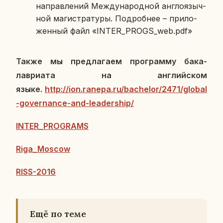
на­прав­ле­ний Меж­ду­на­род­ной ан­гло­языч­
ной ма­ги­стра­ту­ры. По­дроб­нее – при­ло­
жен­ный файл «INTER_PROGS_web.pdf»
Также мы пред­ла­га­ем про­грам­му ба­ка­
лаври­а­та на ан­глий­ском
языке.
http://ion.ranepa.ru/bachelor/2471/global
-governance-and-leadership/
INTER_PROGRAMS
Riga_Moscow
RISS-2016
Ещё по теме