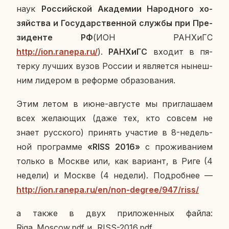
наук
Рос­сий­ской Ака­де­мии На­род­но­го хо­
зяй­ства и Го­су­дар­ствен­ной службы при Пре­
зи­ден­те РФ
(ИОН РАН­ХиГС
http://ion.ranepa.ru/
).
РАН­ХиГС
входит в пя­
тер­ку лучших вузов России и яв­ля­ет­ся ны­неш­
ним ли­де­ром в ре­фор­ме об­ра­зо­ва­ния.
Этим летом в июне-ав­гу­сте мы при­гла­ша­ем
всех же­ла­ю­щих (даже тех, кто совсем не
знает рус­ско­го) при­нять уча­стие в 8-недель­
ной про­грам­ме
«RISS 2016»
с про­жи­ва­ни­ем
только в Москве или, как ва­ри­ант, в Риге (4
недели) и Москве (4 недели). По­дроб­нее —
http://ion.ranepa.ru/en/non-degree/947/riss/
а также в двух при­ло­жен­ных файла:
Riga_Moscow.pdf и RISS-2016.pdf