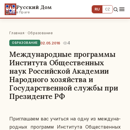
Русский Дом
RU
CZ
в Праге
Главная
·
Образование
4
02.05.2016
ОБРАЗОВАНИЕ
Международные программы
Института Общественных
наук Российской Академии
Народного хозяйства и
Государственной службы при
Президенте РФ
При­гла­ша­ем вас учить­ся на одну из меж­ду­на­
род­ных про­грамм Ин­сти­ту­та Об­ще­ствен­ных