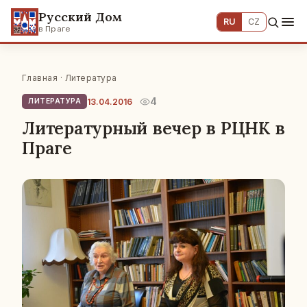
Русский Дом
RU
CZ
в Праге
Главная
·
Литература
4
13.04.2016
ЛИТЕРАТУРА
Литературный вечер в РЦНК в
Праге