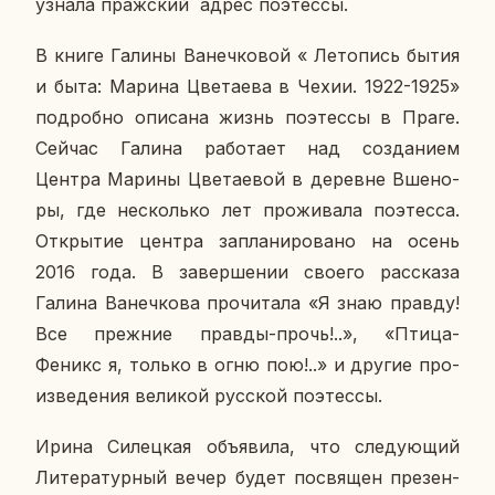
узнала праж­ский адрес по­этес­сы.
В книге Галины Ва­неч­ко­вой « Ле­то­пись бытия
и быта: Марина Цве­та­е­ва в Чехии. 1922-1925»
по­дроб­но опи­са­на жизнь по­этес­сы в Праге.
Сейчас Галина ра­бо­та­ет над со­зда­ни­ем
Центра Марины Цве­та­е­вой в де­ревне Вше­но­
ры, где несколь­ко лет про­жи­ва­ла по­этес­са.
От­кры­тие центра за­пла­ни­ро­ва­но на осень
2016 года. В за­вер­ше­нии своего рас­ска­за
Галина Ва­неч­ко­ва про­чи­та­ла «Я знаю правду!
Все преж­ние правды-прочь!..», «Птица-
Феникс я, только в огню пою!..» и другие про­
из­ве­де­ния ве­ли­кой рус­ской по­этес­сы.
Ирина Си­лец­кая объ­яви­ла, что сле­ду­ю­щий
Ли­те­ра­тур­ный вечер будет по­свя­щен пре­зен­