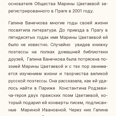
ос­но­ва­те­ля Об­ще­ства Марины Цве­та­е­вой за­
ре­ги­стри­ро­ван­но­го в Праге в 2001 году.
Галина Ва­неч­ко­ва многие годы своей жизни
по­свя­ти­ла ли­те­ра­ту­ре. До при­ез­да в Прагу в
пя­ти­де­ся­тых годах имя Марины Цве­та­е­вой ей
было не из­вест­но. Слу­чай­но увидев книжку
по­этес­сы на полках до­маш­ней биб­лио­те­ки
друзей, Галина Ва­неч­ко­ва была по­тря­се­на по­
э­зи­ей Марины Цве­та­е­вой и с тех пор за­ни­ма­
ет­ся изу­че­ни­ем жизни и твор­че­ства ве­ли­кой
рус­ской по­этес­сы. Она рас­ска­за­ла, как ей уда­
лось найти в Париже Кон­стан­ти­на Ро­дзе­ви­
ча-героя двух праж­ских поэм Цве­та­е­вой, ко­
то­рый по­да­рил ей кон­вер­ты писем, под­пи­сан­
ные Ма­ри­ной Ива­нов­ной. Через них Галина