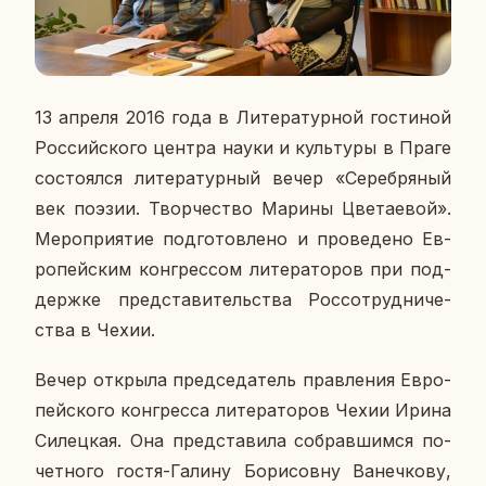
13 апреля 2016 года в Ли­те­ра­тур­ной го­сти­ной
Рос­сий­ско­го центра науки и куль­ту­ры в Праге
со­сто­ял­ся ли­те­ра­тур­ный вечер «Се­реб­ря­ный
век поэзии. Твор­че­ство Марины Цве­та­е­вой».
Ме­ро­при­я­тие под­го­тов­ле­но и про­ве­де­но Ев­
ро­пей­ским кон­грес­сом ли­те­ра­то­ров при под­
держ­ке пред­ста­ви­тель­ства Рос­со­труд­ни­че­
ства в Чехии.
Вечер от­кры­ла пред­се­да­тель прав­ле­ния Ев­ро­
пей­ско­го кон­грес­са ли­те­ра­то­ров Чехии Ирина
Си­лец­кая. Она пред­ста­ви­ла со­брав­шим­ся по­
чет­но­го гостя-Галину Бо­ри­сов­ну Ва­неч­ко­ву,