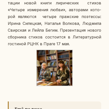
та­ции новой книги ли­ри­че­ских стихов
«Четыре из­ме­ре­ния любви», ав­то­ра­ми ко­то­
рой яв­ля­ют­ся четыре праж­ские по­этес­сы:
Ирина Си­лец­кая, На­та­лья Вол­ко­ва, Люд­ми­ла
Свир­ская и Лейла Бегим. Пре­зен­та­ция нового
сбор­ни­ка стихов со­сто­ит­ся в Ли­те­ра­тур­ной
го­сти­ной РЦНК в Праге 17 мая.
Ещё по теме