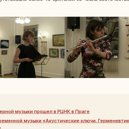
ерной музыки прошел в РЦНК в Праге
ременной музыки «Акустические ключи. Герменевтик
е