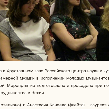
 в Хру­сталь­ном зале Рос­сий­ско­го центра науки и кул
ка­мер­ной музыки в ис­пол­не­нии мо­ло­дых му­зы­кан­то
вой. Ме­ро­при­я­тие под­го­тов­ле­но и про­ве­де­но при 
труд­ни­че­ства в Чехии.
р­те­пи­а­но) и Ана­ста­сия Ка­не­е­ва (флейта) – ла­у­ре­а