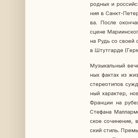
род­ных и рос­сий­с
ния в Санкт-Пе­тер­
ва. После окон­ча­
сцене Ма­ри­ин­ско­
на Рудь со своей се
в Штут­гар­де (Гер­м
Му­зы­каль­ный вечер
ных фактах из жизн
сте­рео­ти­пов суж­
ный ха­рак­тер, но­
Фран­ции на рубеже
Сте­фа­на Мал­лар­
ское со­чи­не­ние, в
ский стиль. Пре­мь