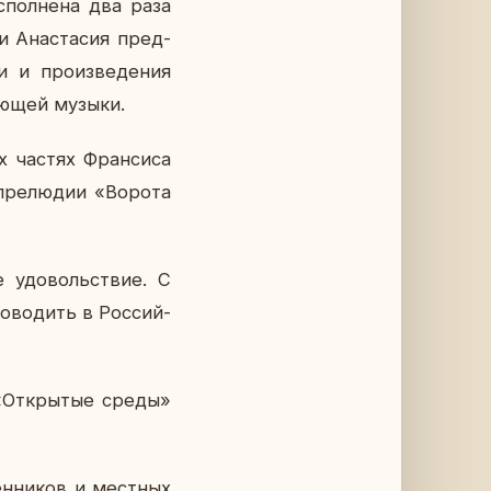
­пол­не­на два раза
и Ана­ста­сия пред­
 и про­из­ве­де­ния
у­ю­щей музыки.
х частях Фран­си­са
пре­лю­дии «Ворота
ое удо­воль­ствие. С
ро­во­дить в Рос­сий­
 «От­кры­тые среды»
ен­ни­ков и мест­ных