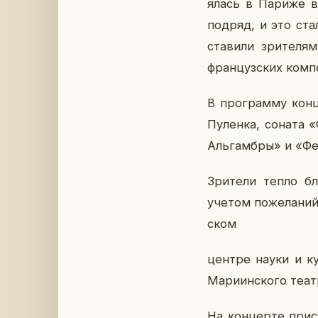
я­лась в Париже в 
подряд, и это стал
ста­ви­ли зри­те­л
фран­цуз­ских ком­по
В про­грам­му кон­
Пу­лен­ка, соната
Аль­гам­бры» и «Фе
Зри­те­ли тепло бла
учетом по­же­ла­ний 
ском
центре науки и кул
Ма­ри­ин­ско­го теа
На кон­цер­те при­с