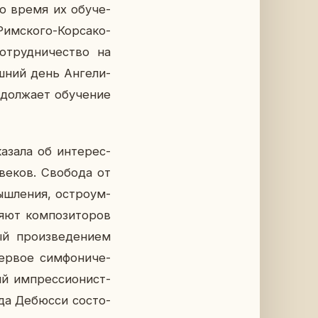
 во время их обу­че­
им­ско­го-Кор­са­ко­
­труд­ни­че­ство на
ш­ний день Ан­ге­ли­
дол­жа­ет обу­че­ние
а­за­ла об ин­те­рес­
веков. Сво­бо­да от
ш­ле­ния, ост­ро­ум­
­ют ком­по­зи­то­ров
 про­из­ве­де­ни­ем
ервое сим­фо­ни­че­
ый им­прес­си­о­нист­
а Де­бюс­си со­сто­