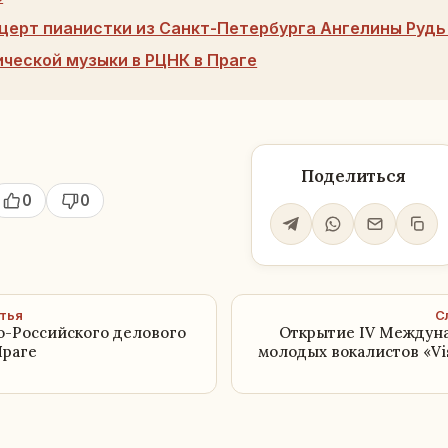
церт пианистки из Санкт-Петербурга Ангелины Рудь 
ической музыки в РЦНК в Праге
Поделиться
0
0
тья
С
о-Российского делового
Открытие IV Междуна
Праге
молодых вокалистов «Vis