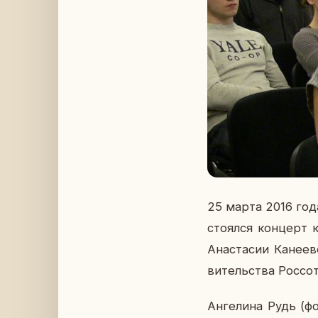
25 марта 2016 года
сто­ял­ся кон­церт 
Ана­ста­сии Ка­не­е­
ви­тель­ства Рос­со­
Ан­ге­ли­на Рудь (фо