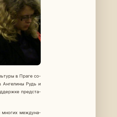
ь­ту­ры в Праге со­
в Ан­ге­ли­ны Рудь и
под­держ­ке пред­ста­
­ты многих меж­ду­на­