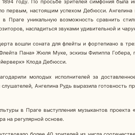
1894 году. По прось­бе зри­те­лей сим­фо­ния была ис
о первым, на­сто­я­щим успе­хом Де­бюс­си. Ан­ге­ли­на 
ям в Праге уни­каль­ную воз­мож­ность срав­нить стили
­зи­то­ров, на­сла­дить­ся зву­ка­ми уди­ви­тель­ной и ча­р
цер­та вошли соната для флейты и фор­те­пи­а­но в тре
 «Флейта Пана» Жюля Муке, эскизы Фи­лип­па Гобера, 
й­ер­верк» Клода Де­бюс­си.
­го­да­ри­ли мо­ло­дых ис­пол­ни­те­лей за до­став­лен­н
слу­ша­те­лей, Ан­ге­ли­на Рудь вы­ра­зи­ла го­тов­ность п
ь­ту­ры в Праге вы­ступ­ле­ния му­зы­кан­тов про­ек­та
тра на ре­гу­ляр­ной основе.
ут­ство­ва­ло более 40 зри­те­лей из числа со­оте­че­ств