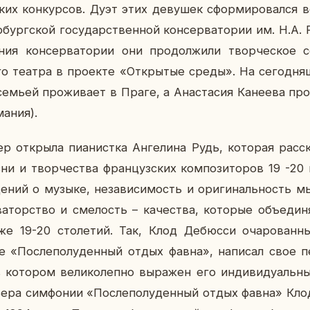
ких кон­кур­сов. Дуэт этих де­ву­шек сфор­ми­ро­вал­ся
бург­ской го­су­дар­ствен­ной кон­сер­ва­то­рии им. Н.А. Р
ния кон­сер­ва­то­рии они про­дол­жи­ли твор­че­ское со
го театра в про­ек­те «От­кры­тые среды». На се­го­дня
мьей про­жи­ва­ет в Праге, а Ана­ста­сия Ка­не­е­ва про­
а­ния).
 от­кры­ла пи­а­нист­ка Ан­ге­ли­на Рудь, ко­то­рая рас­ск
и и твор­че­ства фран­цуз­ских ком­по­зи­то­ров 19 -20 
де­ний о музыке, неза­ви­си­мость и ори­ги­наль­ность мы
ва­тор­ство и сме­лость – ка­че­ства, ко­то­рые объ­еди­ня
 19-20 сто­ле­тий. Так, Клод Де­бюс­си оча­ро­ван­ный
ме «По­сле­по­лу­ден­ный отдых фавна», на­пи­сал свое п
 ко­то­ром ве­ли­ко­леп­но вы­ра­жен его ин­ди­ви­ду­аль­н
е­ра сим­фо­нии «По­сле­по­лу­ден­ный отдых фавна» Клод