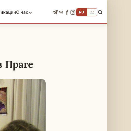
ликации
О нас
RU
CZ
в Праге