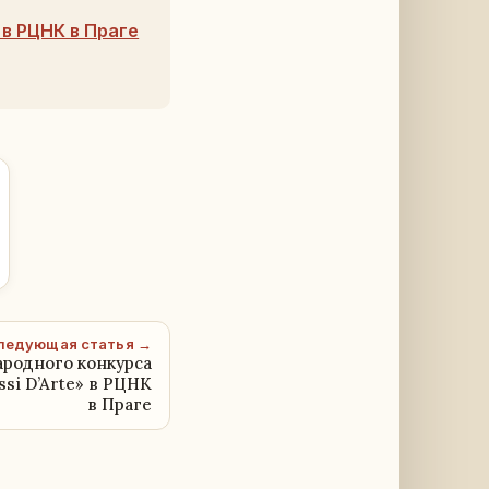
в РЦНК в Праге
ледующая статья →
родного конкурса
si D’Arte» в РЦНК
в Праге