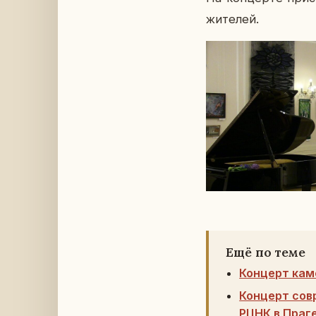
жи­те­лей.
Ещё по теме
Концерт кам
Концерт сов
РЦНК в Праг