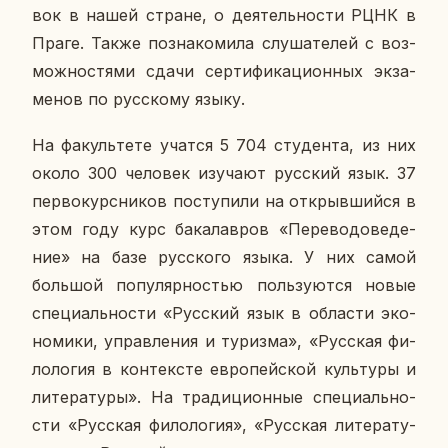
вок в нашей стране, о де­я­тель­но­сти РЦНК в
Праге. Также по­зна­ко­ми­ла слу­ша­те­лей с воз­
мож­но­стя­ми сдачи сер­ти­фи­ка­ци­он­ных эк­за­
ме­нов по рус­ско­му языку.
На фа­куль­те­те учатся 5 704 сту­ден­та, из них
около 300 че­ло­век изу­ча­ют рус­ский язык. 37
пер­во­курс­ни­ков по­сту­пи­ли на от­крыв­ший­ся в
этом году курс ба­ка­лав­ров «Пе­ре­во­до­ве­де­
ние» на базе рус­ско­го языка. У них самой
боль­шой по­пу­ляр­но­стью поль­зу­ют­ся новые
спе­ци­аль­но­сти «Рус­ский язык в об­ла­сти эко­
но­ми­ки, управ­ле­ния и ту­риз­ма», «Рус­ская фи­
ло­ло­гия в кон­тек­сте ев­ро­пей­ской куль­ту­ры и
ли­те­ра­ту­ры». На тра­ди­ци­он­ные спе­ци­аль­но­
сти «Рус­ская фи­ло­ло­гия», «Рус­ская ли­те­ра­ту­