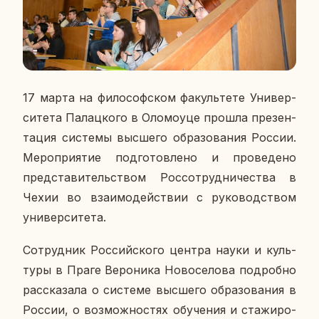
17 марта на фи­ло­соф­ском фа­куль­те­те Уни­вер­
си­те­та Па­лац­ко­го в Оло­мо­уце прошла пре­зен­
та­ция си­сте­мы выс­ше­го об­ра­зо­ва­ния России.
Ме­ро­при­я­тие под­го­тов­ле­но и про­ве­де­но
пред­ста­ви­тель­ством Рос­со­труд­ни­че­ства в
Чехии во вза­и­мо­дей­ствии с ру­ко­вод­ством
уни­вер­си­те­та.
Со­труд­ник Рос­сий­ско­го центра науки и куль­
ту­ры в Праге Ве­ро­ни­ка Но­во­се­ло­ва по­дроб­но
рас­ска­за­ла о си­сте­ме выс­ше­го об­ра­зо­ва­ния в
России, о воз­мож­но­стях обу­че­ния и ста­жи­ро­