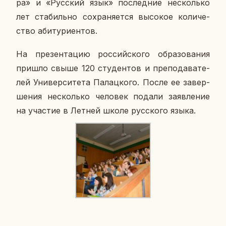
ра» и «Рус­ский язык» по­след­ние несколь­ко
лет ста­биль­но со­хра­ня­ет­ся вы­со­кое ко­ли­че­
ство аби­ту­ри­ен­тов.
На пре­зен­та­цию рос­сий­ско­го об­ра­зо­ва­ния
пришло свыше 120 сту­ден­тов и пре­по­да­ва­те­
лей Уни­вер­си­те­та Па­лац­ко­го. После ее за­вер­
ше­ния несколь­ко че­ло­век подали за­яв­ле­ние
на уча­стие в Летней школе рус­ско­го языка.