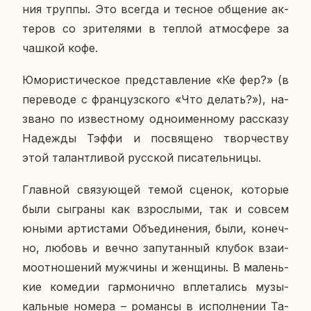
ния труппы. Это всегда и тесное об­ще­ние ак­
те­ров со зри­те­ля­ми в теплой ат­мо­сфе­ре за
чашкой кофе.
Юмо­ри­сти­че­ское пред­став­ле­ние «Ке фер?» (в
пе­ре­во­де с фран­цуз­ско­го «Что делать?»), на­
зва­но по из­вест­но­му од­но­имен­но­му рас­ска­зу
На­деж­ды Тэффи и по­свя­ще­но твор­че­ству
этой та­лант­ли­вой рус­ской пи­са­тель­ни­цы.
Глав­ной свя­зу­ю­щей темой сценок, ко­то­рые
были сыг­ра­ны как взрос­лы­ми, так и совсем
юными ар­ти­ста­ми Объ­еди­не­ния, были, ко­неч­
но, любовь и вечно за­пу­тан­ный клубок вза­и­
мо­от­но­ше­ний муж­чи­ны и жен­щи­ны. В ма­лень­
кие ко­ме­дии гар­мо­нич­но впле­та­лись му­зы­
каль­ные номера – ро­ман­сы в ис­пол­не­нии Та­