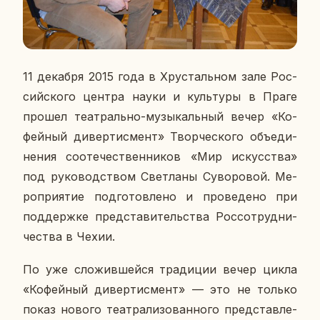
11 де­каб­ря 2015 года в Хру­сталь­ном зале Рос­
сий­ско­го центра науки и куль­ту­ры в Праге
прошел те­ат­раль­но-му­зы­каль­ный вечер «Ко­
фей­ный ди­вер­тис­мент» Твор­че­ско­го объ­еди­
не­ния со­оте­че­ствен­ни­ков «Мир ис­кус­ства»
под ру­ко­вод­ством Свет­ла­ны Су­во­ро­вой. Ме­
ро­при­я­тие под­го­тов­ле­но и про­ве­де­но при
под­держ­ке пред­ста­ви­тель­ства Рос­со­труд­ни­
че­ства в Чехии.
По уже сло­жив­шей­ся тра­ди­ции вечер цикла
«Ко­фей­ный ди­вер­тис­мент» — это не только
показ нового те­ат­ра­ли­зо­ван­но­го пред­став­ле­