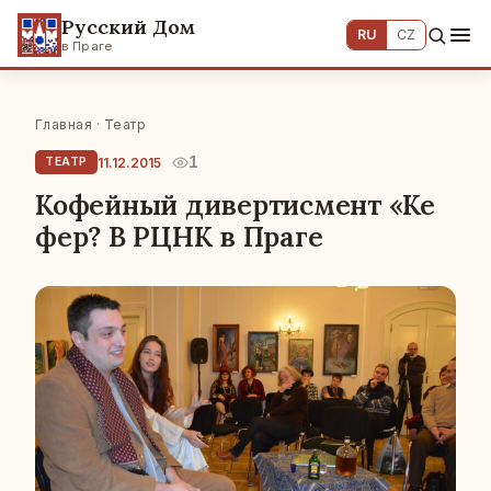
Русский Дом
RU
CZ
в Праге
Главная
·
Театр
1
11.12.2015
ТЕАТР
Кофейный дивертисмент «Ке
фер? В РЦНК в Праге