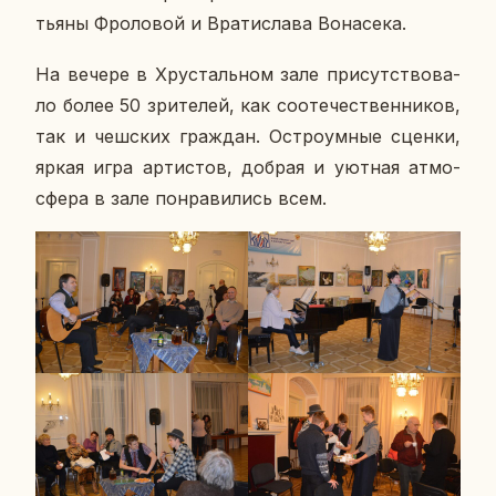
тья­ны Фро­ло­вой и Вра­ти­сла­ва Во­на­се­ка.
На вечере в Хру­сталь­ном зале при­сут­ство­ва­
ло более 50 зри­те­лей, как со­оте­че­ствен­ни­ков,
так и чеш­ских граж­дан. Ост­ро­ум­ные сценки,
яркая игра ар­ти­стов, добрая и уютная ат­мо­
сфе­ра в зале по­нра­ви­лись всем.