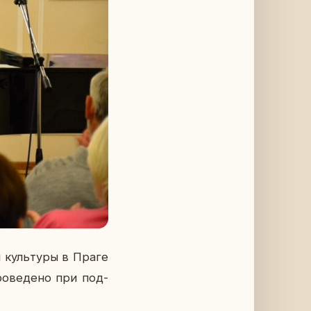
и куль­ту­ры в Праге
ро­ве­де­но при под­