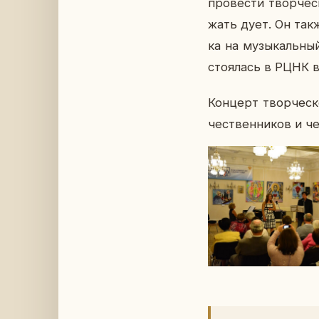
про­ве­сти твор­че
жать дует. Он также
ка на му­зы­каль­ны
сто­я­лась в РЦНК в
Кон­церт твор­че­ск
че­ствен­ни­ков и ч