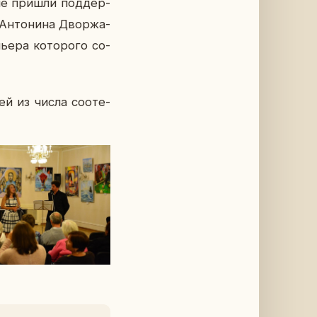
рые пришли под­дер­
Ан­то­ни­на Двор­жа­
е­ра ко­то­ро­го со­
лей из числа со­оте­