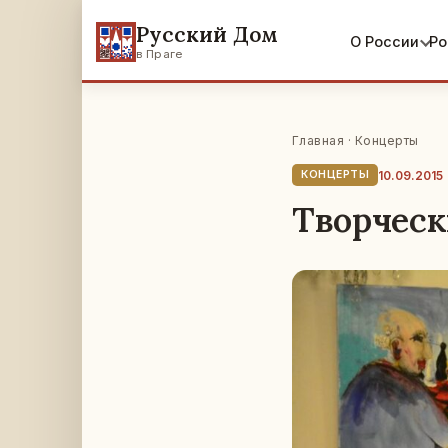
Русский Дом
О России
Ро
в Праге
Главная
·
Концерты
10.09.2015
КОНЦЕРТЫ
Творческ