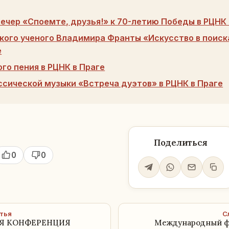
вечер «Споемте, друзья!» к 70-летию Победы в РЦНК 
кого ученого Владимира Франты «Искусство в поиска
е
го пения в РЦНК в Праге
ссической музыки «Встреча дуэтов» в РЦНК в Праге
Поделиться
0
0
тья
С
Я КОНФЕРЕНЦИЯ
Международный ф