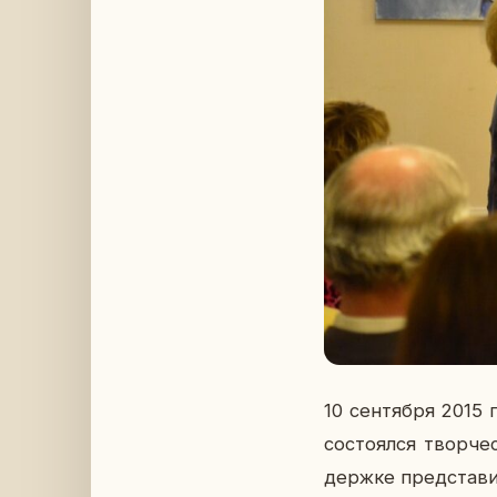
10 сен­тяб­ря 2015 
со­сто­ял­ся твор­ч
держ­ке пред­ста­ви