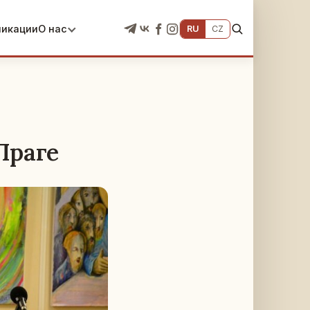
ликации
О нас
RU
CZ
Праге