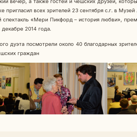
­ский вечер, а также гостей и чеш­ских друзей, ко­то­
 при­гла­сил всех зри­те­лей 23 сен­тяб­ря с.г. в Музей 
й спек­такль «Мери Пик­форд – ис­то­рия любви», пре­мь
 де­каб­ре 2014 года.
о­го дуэта по­смот­ре­ли около 40 бла­го­дар­ных зри­те­
еш­ских граж­дан