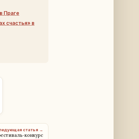
в Праге
х счастья» в
ледующая статья →
естиваль-конкурс