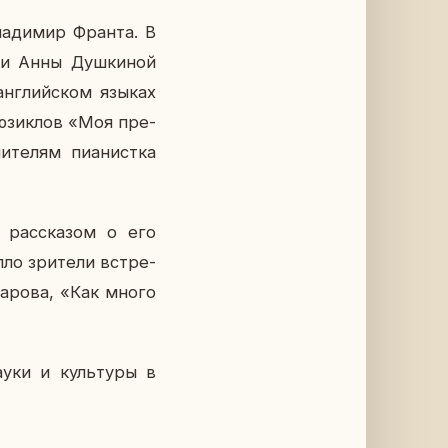
а­ди­мир Франта. В
рии Анны Душ­ки­ной
ан­глий­ском языках
мю­зик­лов «Моя пре­
те­лям пи­а­нист­ка
е рас­ска­зом о его
пло зри­те­ли встре­
а­ро­ва, «Как много
ауки и куль­ту­ры в