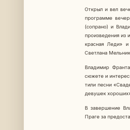
Открыл и вел вече
про­грам­ме вечера
(со­пра­но) и Вла­
про­из­ве­де­ния из
крас­ная Леди» и «
Свет­ла­на Мель­ни­к
Вла­ди­мир Франта 
сюжете и ин­те­рес­
ти­ли песни «Сва­д
де­ву­шек хо­ро­ших»
В за­вер­ше­ние Вл
Праге за предо­ста