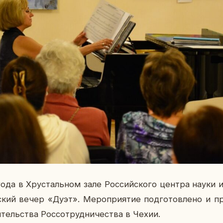
года в Хру­сталь­ном зале Рос­сий­ско­го центра науки 
е­ский вечер «Дуэт». Ме­ро­при­я­тие под­го­тов­ле­но и п
­тель­ства Рос­со­труд­ни­че­ства в Чехии.