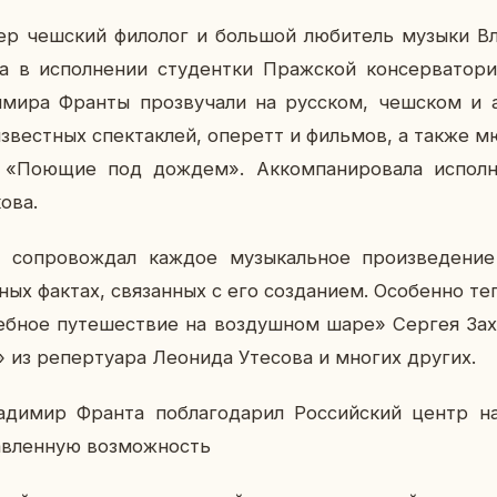
р чеш­ский фи­ло­лог и боль­шой лю­би­тель музыки Вл
 в ис­пол­не­нии сту­дент­ки Праж­ской кон­сер­ва­то­
ди­ми­ра Франты про­зву­ча­ли на рус­ском, чеш­ском и 
 из­вест­ных спек­так­лей, опе­ретт и филь­мов, а также 
Поющие под дождем». Ак­ком­па­ни­ро­ва­ла ис­пол­ни­
о­ва.
со­про­вож­дал каждое му­зы­каль­ное про­из­ве­де­ни
ных фактах, свя­зан­ных с его со­зда­ни­ем. Осо­бен­но те
еб­ное пу­те­ше­ствие на воз­душ­ном шаре» Сергея За­х
 из ре­пер­ту­а­ра Лео­ни­да Уте­со­ва и многих других.
а­ди­мир Франта по­бла­го­да­рил Рос­сий­ский центр н
в­лен­ную воз­мож­ность