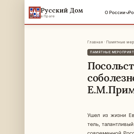
Русский Дом
О России
Ро
в Праге
Главная
·
Памятные мер
ПАМЯТНЫЕ МЕРОПРИЯ
Посольст
соболезн
Е.М.При
Ушел из жизни Ев­г
тель, та­лант­ли­вы
со­вре­мен­ной Росс