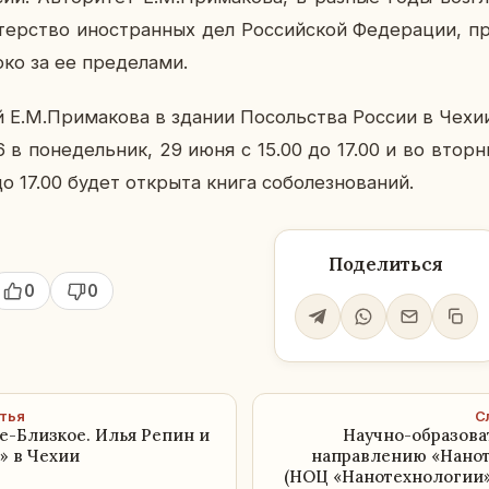
тер­ство ино­стран­ных дел Рос­сий­ской Фе­де­ра­ции, 
о за ее пре­де­ла­ми.
ой Е.М.При­ма­ко­ва в здании По­соль­ства России в Чех
6 в по­не­дель­ник, 29 июня с 15.00 до 17.00 и во втор­
о 17.00 будет от­кры­та книга со­бо­лез­но­ва­ний.
Поделиться
0
0
тья
С
е-Близкое. Илья Репин и
Научно-образова
» в Чехии
направлению «Нано
(НОЦ «Нанотехнологии»