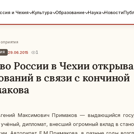
ссия и Чехия
Культура
Образование
Наука
Новости
Пуб
оприятия
1
29.06.2015
ТИЯ
во России в Чехии открыва
ований в связи с кончиной
макова
е­ний Мак­си­мо­вич При­ма­ков — вы­да­ю­щий­ся го­су­
й учёный, ди­пло­мат, внес­ший огром­ный вклад в ста­нов
ии. Ав­то­ри­тет Е.М.При­ма­ко­ва, в разные годы воз­гл