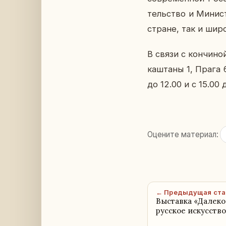
тель­ство и Ми­ни­с
стране, так и широк
В связи с кон­чи­н
каш­та­ны 1, Прага 
до 12.00 и с 15.00 д
Оцените материал:
← Предыдущая ста
Выставка «Далеко
русское искусство