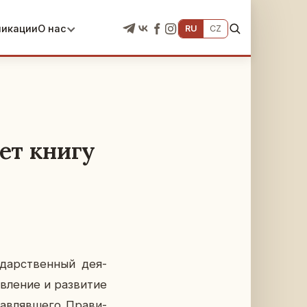
ликации
О нас
RU
CZ
ет книгу
дар­ствен­ный де­я­
­ле­ние и раз­ви­тие
ав­ляв­ше­го Пра­ви­