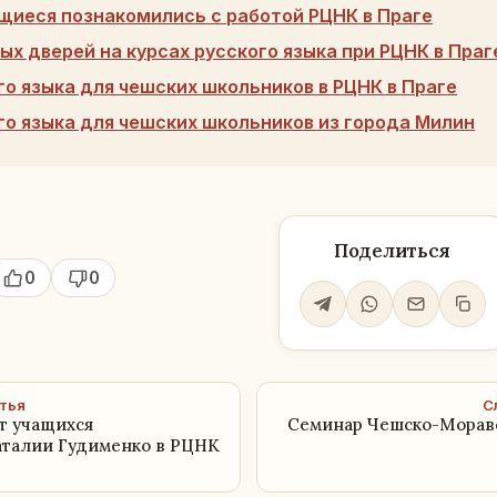
щиеся познакомились с работой РЦНК в Праге
ых дверей на курсах русского языка при РЦНК в Праг
го языка для чешских школьников в РЦНК в Праге
го языка для чешских школьников из города Милин
Поделиться
0
0
тья
С
т учащихся
Семинар Чешско-Моравс
аталии Гудименко в РЦНК