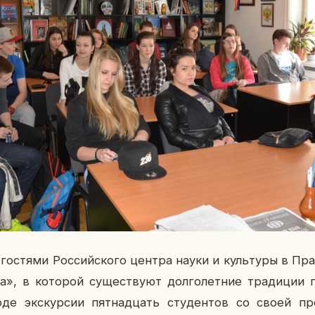
о­стя­ми Рос­сий­ско­го центра науки и куль­ту­ры в Пра
а», в ко­то­рой су­ще­ству­ют дол­го­лет­ние тра­ди­ции п
де экс­кур­сии пят­на­дцать сту­ден­тов со своей пре­п