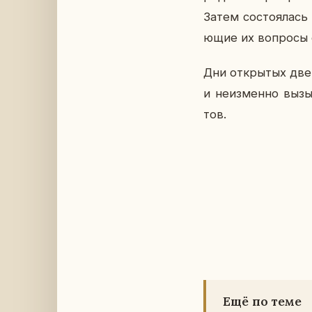
Затем со­сто­я­лась
ю­щие их во­про­сы
Дни от­кры­тых две
и неиз­мен­но вы­зы
тов.
Ещё по теме