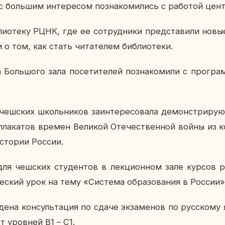
 боль­шим ин­те­ре­сом по­зна­ко­ми­лись с ра­бо­той цен
­лио­те­ку РЦНК, где ее со­труд­ни­ки пред­ста­ви­ли нов
ли о том, как стать чи­та­те­лем биб­лио­те­ки.
оль­шо­го зала по­се­ти­те­лей по­зна­ко­ми­ли с про­грам
чеш­ских школь­ни­ков за­ин­те­ре­со­ва­ла де­мон­стри­ру­
 пла­ка­тов времен Ве­ли­кой Оте­че­ствен­ной войны из ко
с­то­рии России.
для чеш­ских сту­ден­тов в лек­ци­он­ном зале курсов р
че­ский урок на тему «Си­сте­ма об­ра­зо­ва­ния в России»
е­на кон­суль­та­ция по сдаче эк­за­ме­нов по рус­ско­му
ат уров­ней В1 – С1.