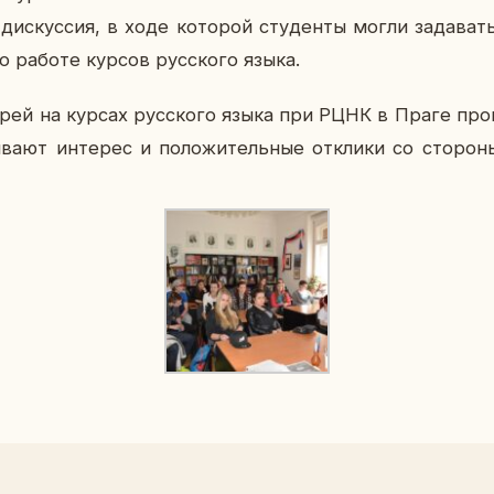
 дис­кус­сия, в ходе ко­то­рой сту­ден­ты могли за­да­ват
 о работе курсов рус­ско­го языка.
рей на курсах рус­ско­го языка при РЦНК в Праге про­во­
­ва­ют ин­те­рес и по­ло­жи­тель­ные от­кли­ки со сто­ро­