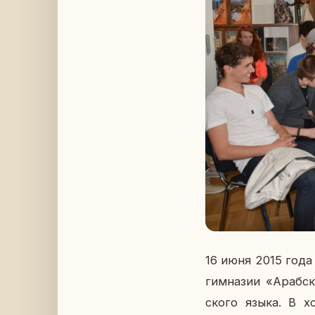
16 июня 2015 года г
гим­на­зии «Араб­ск
ско­го языка. В хо