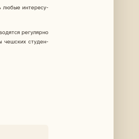
ь любые ин­те­ре­су­
дят­ся ре­гу­ляр­но
ны чеш­ских сту­ден­