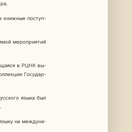
тра.
ые книж­ные по­ступ­
­мой ме­ро­при­я­тий
ю­ща­я­ся в РЦНК вы­
л­лек­ции Го­су­дар­
ус­ско­го языка был
.
 языку на меж­ду­на­