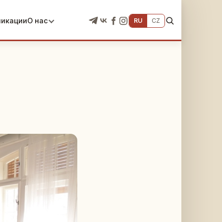
ликации
О нас
RU
CZ