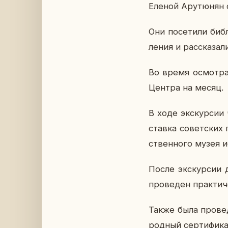
Еленой Ар­утю­нян с
Они по­се­ти­ли биб
ле­ния и рас­ска­за­
Во время осмот­ра Б
Центра на месяц.
В ходе экс­кур­сии 
став­ка со­вет­ских
ствен­но­го музея и
После экс­кур­сии 
про­ве­ден прак­ти­
Также была про­ве­д
род­ный сер­ти­фи­к