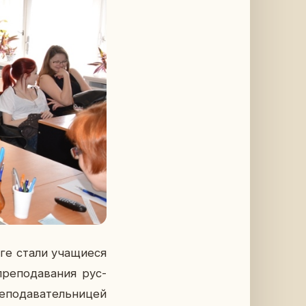
ге стали уча­щи­е­ся
ре­по­да­ва­ния рус­
о­да­ва­тель­ни­цей