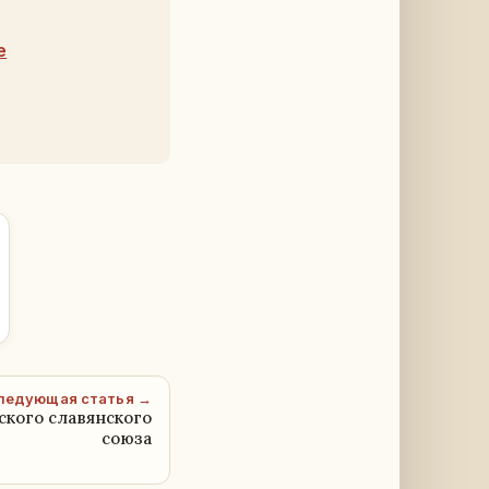
е
ледующая статья →
кого славянского
союза