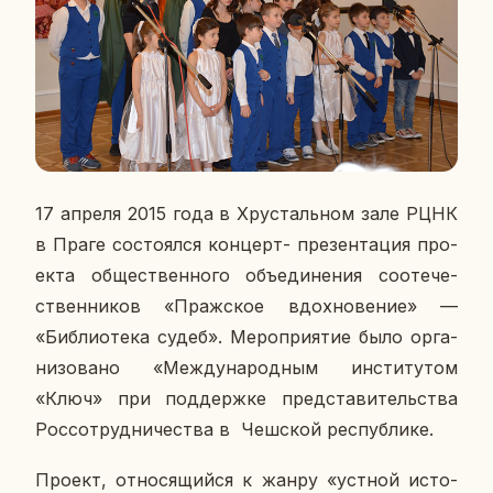
17 апреля 2015 года в Хру­сталь­ном зале РЦНК
в Праге со­сто­ял­ся кон­церт- пре­зен­та­ция про­
ек­та об­ще­ствен­но­го объ­еди­не­ния со­оте­че­
ствен­ни­ков «Праж­ское вдох­но­ве­ние» —
«Биб­лио­те­ка судеб». Ме­ро­при­я­тие было ор­га­
ни­зо­ва­но «Меж­ду­на­род­ным
ин­сти­ту­том
«Ключ» при под­держ­ке пред­ста­ви­тель­ства
Рос­со­труд­ни­че­ства в Чеш­ской рес­пуб­ли­ке.
Проект, от­но­ся­щий­ся к жанру «устной ис­то­