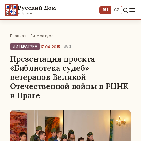
Русский Дом
RU
CZ
в Праге
Главная
·
Литература
0
17.04.2015
ЛИТЕРАТУРА
Презентация проекта
«Библиотека судеб»
ветеранов Великой
Отечественной войны в РЦНК
в Праге