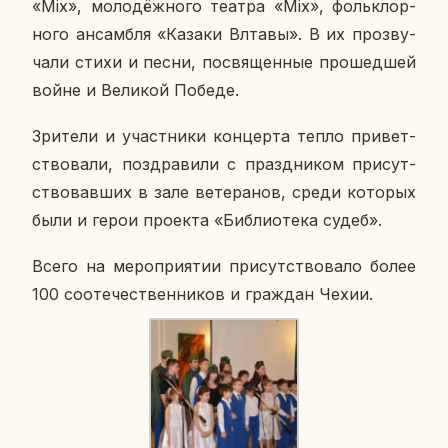
«Mix», мо­ло­дёж­но­го театра «Mix», фольк­лор­
но­го ан­сам­бля «Казаки Влтавы». В их про­зву­
ча­ли стихи и песни, по­свя­щен­ные про­шед­шей
войне и Ве­ли­кой Победе.
Зри­те­ли и участ­ни­ки кон­цер­та тепло при­вет­
ство­ва­ли, по­здра­ви­ли с празд­ни­ком при­сут­
ство­вав­ших в зале ве­те­ра­нов, среди ко­то­рых
были и герои про­ек­та «Биб­лио­те­ка судеб».
Всего на ме­ро­при­я­тии при­сут­ство­ва­ло более
100 со­оте­че­ствен­ни­ков и граж­дан Чехии.