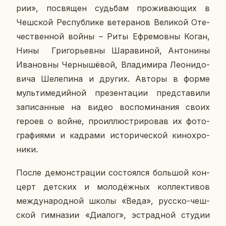
рии», по­свя­щен судь­бам про­жи­ва­ю­щих в
Чеш­ской Рес­пуб­ли­ке ве­те­ра­нов Ве­ли­кой Оте­
че­ствен­ной войны – Риты Еф­ре­мов­ны Коган,
Нины Гри­го­рьев­ны Ша­ра­ви­ной, Ан­то­ни­ны
Ива­нов­ны Чер­ны­шё­вой, Вла­ди­ми­ра Лео­ни­до­
ви­ча Ше­ле­пи­на и других. Авторы в форме
муль­ти­ме­дий­ной пре­зен­та­ции пред­ста­ви­ли
за­пи­сан­ные на видео вос­по­ми­на­ния своих
героев о войне, про­ил­лю­стри­ро­вав их фо­то­
гра­фи­я­ми и кад­ра­ми ис­то­ри­че­ской ки­но­хро­
ни­ки.
После де­мон­стра­ции со­сто­ял­ся боль­шой кон­
церт дет­ских и мо­ло­дёж­ных кол­лек­ти­вов
меж­ду­на­род­ной школы «Веда», русско-чеш­
ской гим­на­зии «Диалог», эст­рад­ной студии