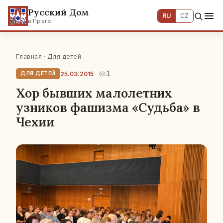
Русский Дом
RU
CZ
в Праге
Главная
·
Для детей
1
25.03.2015
ДЛЯ ДЕТЕЙ
Хор бывших малолетних
узников фашизма «Судьба» в
Чехии