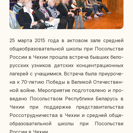
25 марта 2015 года в ак­то­вом зале сред­ней
об­ще­об­ра­зо­ва­тель­ной школы при По­соль­стве
России в Чехии прошла встре­ча бывших бе­ло­
рус­ских уз­ни­ков дет­ских кон­цен­тра­ци­он­ных
ла­ге­рей с уча­щи­ми­ся. Встре­ча была при­уро­че­
на к 70-летию
Победы в Ве­ли­кой Оте­че­ствен­
ной войне. Ме­ро­при­я­тие под­го­тов­ле­но и про­
ве­де­но По­соль­ством Рес­пуб­ли­ки Бе­ла­русь в
Чехии при под­держ­ке пред­ста­ви­тель­ства
Рос­со­труд­ни­че­ства в Чехии и сред­ней об­ще­
об­ра­зо­ва­тель­ной школы при По­соль­стве
России в Чехии.