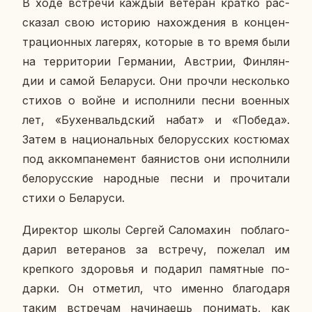
В ходе встре­чи каждый ве­те­ран кратко рас­
ска­зал свою ис­то­рию на­хож­де­ния в кон­цен­
тра­ци­он­ных ла­ге­рях, ко­то­рые в то время были
на тер­ри­то­рии Гер­ма­нии, Ав­стрии, Фин­лян­
дии и самой Бе­ла­ру­си. Они прочли несколь­ко
стихов о войне и ис­пол­ни­ли песни во­ен­ных
лет, «Бу­хен­вальд­ский набат» и «Победа».
Затем в на­ци­о­наль­ных бе­ло­рус­ских ко­стю­мах
под ак­ком­па­не­мент ба­я­ни­стов они ис­пол­ни­ли
бе­ло­рус­ские на­род­ные песни и про­чи­та­ли
стихи о Бе­ла­ру­си.
Ди­рек­тор школы Сергей Са­ло­ма­хин по­бла­го­
да­рил ве­те­ра­нов за встре­чу, по­же­лал им
креп­ко­го здо­ро­вья и по­да­рил па­мят­ные по­
дар­ки. Он от­ме­тил, что именно бла­го­да­ря
таким встре­чам на­чи­на­ешь по­ни­мать, как