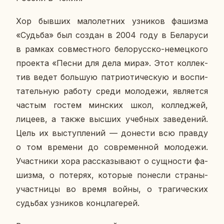
Хор бывших ма­ло­лет­них уз­ни­ков фа­шиз­ма
«Судьба» был создан в 2004 году в Бе­ла­ру­си
в рамках сов­мест­но­го бе­ло­рус­ско-немец­ко­го
про­ек­та «Песни для дела мира». Этот кол­лек­
тив ведет боль­шую пат­ри­о­ти­че­скую и вос­пи­
та­тель­ную работу среди мо­ло­де­жи, яв­ля­ет­ся
частым гостем мин­ских школ, кол­ле­джей,
лицеев, а также высших учеб­ных за­ве­де­ний.
Цель их вы­ступ­ле­ний — до­не­сти всю правду
о том вре­ме­ни до со­вре­мен­ной мо­ло­де­жи.
Участ­ни­ки хора рас­ска­зы­ва­ют о сущ­но­сти фа­
шиз­ма, о по­те­рях, ко­то­рые по­нес­ли страны-
участ­ни­цы во время войны, о тра­ги­че­ских
судь­бах уз­ни­ков конц­ла­ге­рей.