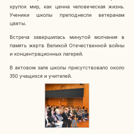
хрупок мир, как ценна че­ло­ве­че­ская жизнь.
Уче­ни­ки школы пре­под­нес­ли ве­те­ра­нам
цветы.
Встре­ча за­вер­ши­лась ми­ну­той мол­ча­ния в
память жертв Ве­ли­кой Оте­че­ствен­ной войны
и кон­цен­тра­ци­он­ных ла­ге­рей.
В ак­то­вом зале школы при­сут­ство­ва­ло около
350 уча­щих­ся и учи­те­лей.