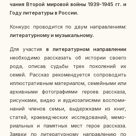
ча­ния Второй ми­ро­вой войны 1939-1945 гг. и
Году ли­те­ра­ту­ры в России.
Кон­курс про­во­дит­ся по двум на­прав­ле­ни­ям:
ли­те­ра­тур­но­му и му­зы­каль­но­му.
Для уча­стия
в ли­те­ра­тур­ном на­прав­ле­нии
необ­хо­ди­мо рас­ска­зать об ис­то­рии своего
рода, описав судьбы трех по­ко­ле­ний их
семей. Рас­сказ ре­ко­мен­ду­ет­ся со­про­во­дить
ил­лю­стра­тив­ным ма­те­ри­а­лом, се­мей­ны­ми или
ар­хив­ны­ми фо­то­гра­фи­я­ми героев рас­ска­за,
ри­сун­ка­ми, видео и ауди­о­за­пи­ся­ми вос­по­ми­
на­ний членов семьи, вы­держ­ка­ми из книг,
статей, кра­е­вед­че­ских ис­сле­до­ва­ний, ме­мо­
ри­аль­ных и па­мят­ных мест герое рас­ска­за.
Заявки по ли­те­ра­тур­но­му на­прав­ле­нию по