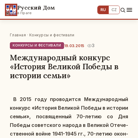
Русский Дом
RU
CZ
в Праге
Главная
·
Конкурсы и фестивали
3
19.03.2015
КОНКУРСЫ И ФЕСТИВАЛИ
Международный конкурс
«История Великой Победы в
истории семьи»
В 2015 году про­во­дит­ся Меж­ду­на­род­ный
кон­курс «Ис­то­рия Ве­ли­кой Победы в ис­то­рии
семьи», по­свя­щен­ный 70-летию со Дня
Победы со­вет­ско­го народа в Ве­ли­кой Оте­че­
ствен­ной войне 1941-1945 гг., 70-летию окон­