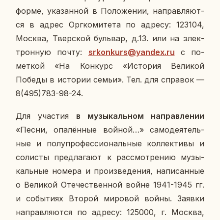
форме, ука­зан­ной в По­ло­же­нии, на­прав­ля­ют­
ся в адрес Орг­ко­ми­те­та по адресу: 123104,
Москва, Твер­ской буль­вар, д.13. или на элек­
трон­ную почту:
srkonkurs@yandex.ru
с по­
мет­кой «На Кон­курс «Ис­то­рия Ве­ли­кой
Победы в ис­то­рии семьи». Тел. для спра­вок —
8(495)783-98-24.
Для уча­стия
в му­зы­каль­ном на­прав­ле­нии
«Песни, опа­лён­ные войной…» са­мо­де­я­тель­
ные и по­лу­про­фес­си­о­наль­ные кол­лек­ти­вы и
со­ли­сты пред­ла­га­ют к рас­смот­ре­нию му­зы­
каль­ные номера и про­из­ве­де­ния, на­пи­сан­ные
о Ве­ли­кой Оте­че­ствен­ной войне 1941-1945 гг.
и со­бы­ти­ях Второй ми­ро­вой войны. Заявки
на­прав­ля­ют­ся по адресу: 125000, г. Москва,