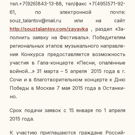
тел.+7(926)843-13-88, тел/факс +7(495)571-92-
61, по элек­трон­ной почте:
souz_talantov@mail.ru или на сайт
http://souztalantov.com/zayavka
, раздел «За­
пол­нить заявку на Фе­сти­валь». По­бе­ди­те­лям
ре­ги­о­наль­ных этапов му­зы­каль­но­го на­прав­ле­
ния Кон­кур­са предо­став­ля­ет­ся воз­мож­ность
уча­стия в Гала-кон­цер­те «Песни, опа­лён­ные
войной…» 31 марта – 5 апреля 2015 года в г.
Сочи и в бла­го­тво­ри­тель­ном кон­цер­те к Дню
Победы в Москве 7 мая 2015 года в Остан­ки­
но.
Срок подачи заявок с 15 января по 1 апреля
2015 года.
К уча­стию при­гла­ша­ют­ся граж­дане Рос­сий­