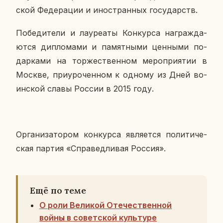
ской Фе­де­ра­ции и ино­стран­ных го­су­дарств.
По­бе­ди­те­ли и ла­у­ре­а­ты Кон­кур­са на­граж­да­
ют­ся ди­пло­ма­ми и па­мят­ны­ми цен­ны­ми по­
дар­ка­ми на тор­же­ствен­ном ме­ро­при­я­тии в
Москве, при­уро­чен­ном к одному из Дней во­
ин­ской славы России в 2015 году.
Ор­га­ни­за­то­ром кон­кур­са яв­ля­ет­ся по­ли­ти­че­
ская партия «Спра­вед­ли­вая Россия».
Ещё по теме
О роли Великой Отечественной
войны в советской культуре