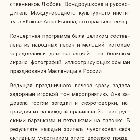
ствен­ни­ков Любовь Вон­дро­уш­ко­ва и ру­ко­во­
ди­тель Меж­ду­на­род­но­го куль­тур­но­го ин­сти­
ту­та «Ключ» Анна Евсина, ко­то­рая вела вечер.
Кон­церт­ная про­грам­ма была це­ли­ком со­став­
ле­на из на­род­ных песен и ме­ло­дий, ко­то­рые
че­ре­до­ва­лись де­мон­стра­ци­ей на боль­шом
экране фо­то­гра­фий, ил­лю­стри­ру­ю­щих обычаи
празд­но­ва­ния Мас­ле­ни­цы в России.
Ве­ду­щая празд­нич­но­го вечера сразу задала
за­дор­ный иг­ро­вой тон ме­ро­при­я­тию. Она за­
да­ва­ла гостям за­гад­ки и ско­ро­го­вор­ки, на­
граж­дая их за каждый пра­виль­ный ответ рус­
ски­ми ба­ран­ка­ми и пе­туш­ка­ми на па­лоч­ке. В
ре­зуль­та­те каждый зри­тель чув­ство­вал себя
ак­тив­ным участ­ни­ком этого ве­се­ло­го празд­