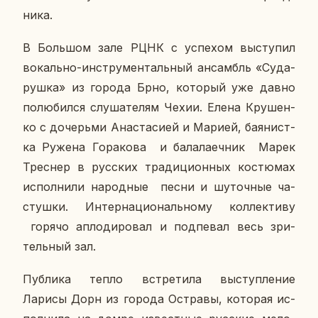
ни­ка.
В Боль­шом зале РЦНК с успе­хом вы­сту­пил
во­каль­но-ин­стру­мен­таль­ный ан­самбль «Су­да­
руш­ка» из города Брно, ко­то­рый уже давно
по­лю­бил­ся слу­ша­те­лям Чехии. Елена Кру­шен­
ко с до­черь­ми Ана­ста­си­ей и Марией, ба­я­нист­
ка Ружена Го­ра­ко­ва и ба­ла­ла­еч­ник Марек
Трес­нер в рус­ских тра­ди­ци­он­ных ко­стю­мах
ис­пол­ни­ли на­род­ные песни и шу­точ­ные ча­
стуш­ки. Ин­тер­на­ци­о­наль­но­му кол­лек­ти­ву
горячо ап­ло­ди­ро­вал и под­пе­вал весь зри­
тель­ный зал.
Пуб­ли­ка тепло встре­ти­ла вы­ступ­ле­ние
Ларисы Дорн из города Остра­вы, ко­то­рая ис­