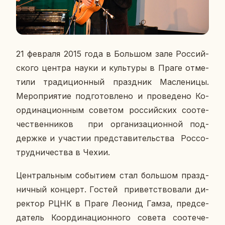
21 фев­ра­ля 2015 года в Боль­шом зале Рос­сий­
ско­го центра науки и куль­ту­ры в Праге от­ме­
ти­ли тра­ди­ци­он­ный празд­ник Мас­ле­ни­цы.
Ме­ро­при­я­тие под­го­тов­ле­но и про­ве­де­но Ко­
ор­ди­на­ци­он­ным со­ве­том рос­сий­ских со­оте­
че­ствен­ни­ков при ор­га­ни­за­ци­он­ной под­
держ­ке и уча­стии пред­ста­ви­тель­ства Рос­со­
труд­ни­че­ства в Чехии.
Цен­траль­ным со­бы­ти­ем стал боль­шом празд­
нич­ный кон­церт. Гостей при­вет­ство­ва­ли ди­
рек­тор РЦНК в Праге Леонид Гамза, пред­се­
да­тель Ко­ор­ди­на­ци­он­но­го совета со­оте­че­