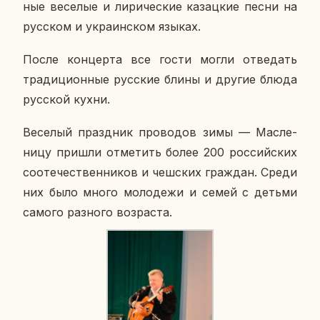
ные ве­се­лые и ли­ри­че­ские ка­зац­кие песни на
рус­ском и укра­ин­ском языках.
После кон­цер­та все гости могли от­ве­дать
тра­ди­ци­он­ные рус­ские блины и другие блюда
рус­ской кухни.
Ве­се­лый празд­ник про­во­дов зимы — Мас­ле­
ни­цу пришли от­ме­тить более 200 рос­сий­ских
со­оте­че­ствен­ни­ков и чеш­ских граж­дан. Среди
них было много мо­ло­де­жи и семей с детьми
самого раз­но­го воз­рас­та.