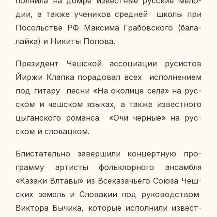
пол­ни­ла на домре из­вест­ные рус­ские ме­ло­
дии, а также уче­ни­ков сред­ней школы при
По­соль­стве РФ Мак­си­ма Гра­бов­ско­го (ба­ла­
лай­ка) и Никиты Попова.
Пре­зи­дент Чеш­ской ас­со­ци­а­ции ру­си­стов
Йиржи Клапка по­ра­до­вал всех ис­пол­не­ни­ем
под гитару песни «На око­ли­це села» на рус­
ском и чеш­ском языках, а также из­вест­но­го
цы­ган­ско­го ро­ман­са «Очи черные» на рус­
ском и сло­вац­ком.
Бли­ста­тель­но за­вер­ши­ли кон­церт­ную про­
грам­му ар­ти­сты фольк­лор­но­го ан­сам­бля
«Казаки Влтавы» из Все­ка­за­чье­го Союза Чеш­
ских земель и Сло­ва­кии под ру­ко­вод­ством
Вик­то­ра Бычика, ко­то­рые ис­пол­ни­ли из­вест­