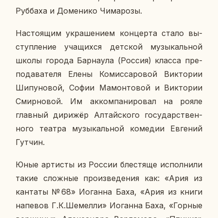
Руб­ба­ха и До­ме­ни­ко Чи­ма­ро­зы.
На­сто­я­щим укра­ше­ни­ем кон­цер­та стало вы­
ступ­ле­ние уча­щих­ся дет­ской му­зы­каль­ной
школы города Бар­на­у­ла (Россия) класса пре­
по­да­ва­те­ля Елены Ко­мис­са­ро­вой Вик­то­рии
Ши­пу­но­вой, Софии Ма­мон­то­вой и Вик­то­рии
Смир­но­вой. Им ак­ком­па­ни­ро­вал на рояле
глав­ный ди­ри­жёр Ал­тай­ско­го го­су­дар­ствен­
но­го театра му­зы­каль­ной ко­ме­дии Ев­ге­ний
Гутчин.
Юные ар­ти­сты из России бле­стя­ще ис­пол­ни­ли
такие слож­ные про­из­ве­де­ния как: «Ария из
кан­та­ты №68» Иоган­на Баха, «Ария из книги
на­пе­вов Г.К.Ше­мел­ли» Иоган­на Баха, «Горные