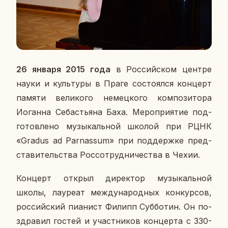
26 января 2015 года
в Рос­сий­ском центре
науки и куль­ту­ры в Праге со­сто­ял­ся кон­церт
памяти ве­ли­ко­го немец­ко­го ком­по­зи­то­ра
Иоган­на Се­бастья­на Баха. Ме­ро­при­я­тие под­
го­тов­ле­но му­зы­каль­ной школой при РЦНК
«Gradus ad Parnassum» при под­держ­ке пред­
ста­ви­тель­ства Рос­со­труд­ни­че­ства в Чехии.
Кон­церт открыл ди­рек­тор му­зы­каль­ной
школы, ла­у­ре­ат меж­ду­на­род­ных кон­кур­сов,
рос­сий­ский пи­а­нист Филипп Суб­бо­тин. Он по­
здра­вил гостей и участ­ни­ков кон­цер­та с 330-