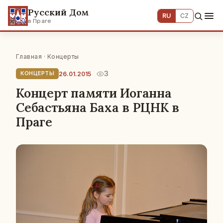
Русский Дом
RU
CZ
в Праге
Главная
·
Концерты
3
26.01.2015
КОНЦЕРТЫ
Концерт памяти Иоганна
Себастьяна Баха в РЦНК в
Праге