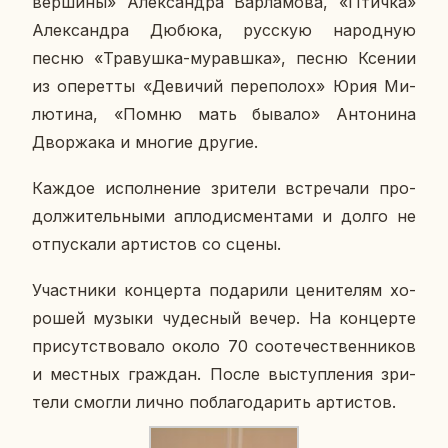
вер­ши­ны» Алек­сандра Вар­ла­мо­ва, «Птичка»
Алек­сандра Дюбюка, рус­скую на­род­ную
песню «Тра­вуш­ка-му­равш­ка», песню Ксении
из опе­рет­ты «Де­ви­чий пе­ре­по­лох» Юрия Ми­
лю­ти­на, «Помню мать бывало» Ан­то­ни­на
Двор­жа­ка и многие другие.
Каждое ис­пол­не­ние зри­те­ли встре­ча­ли про­
дол­жи­тель­ны­ми ап­ло­дис­мен­та­ми и долго не
от­пус­ка­ли ар­ти­стов со сцены.
Участ­ни­ки кон­цер­та по­да­ри­ли це­ни­те­лям хо­
ро­шей музыки чу­дес­ный вечер. На кон­цер­те
при­сут­ство­ва­ло около 70 со­оте­че­ствен­ни­ков
и мест­ных граж­дан. После вы­ступ­ле­ния зри­
те­ли смогли лично по­бла­го­да­рить ар­ти­стов.