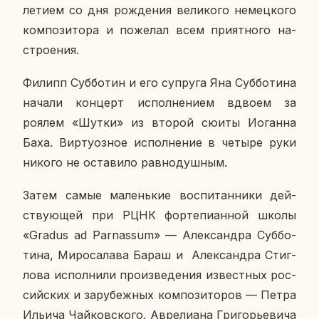
летием со дня рож­де­ния ве­ли­ко­го немец­ко­го
ком­по­зи­то­ра и по­же­лал всем при­ят­но­го на­
стро­е­ния.
Филипп Суб­бо­тин и его су­пру­га Яна Суб­бо­ти­на
начали кон­церт ис­пол­не­ни­ем вдвоем за
роялем «Шутки» из второй сюиты Иоган­на
Баха. Вир­ту­оз­ное ис­пол­не­ние в четыре руки
никого не оста­ви­ло рав­но­душ­ным.
Затем самые ма­лень­кие вос­пи­тан­ни­ки дей­
ству­ю­щей при РЦНК фор­те­пи­ан­ной школы
«Gradus ad Parnassum» — Алек­сандра Суб­бо­
ти­на, Ми­ро­са­ла­ва Бараш и Алек­сандра Стиг­
ло­ва ис­пол­ни­ли про­из­ве­де­ния из­вест­ных рос­
сий­ских и за­ру­беж­ных ком­по­зи­то­ров — Петра
Ильича Чай­ков­ско­го, Авре­ли­а­на Гри­го­рье­ви­ча