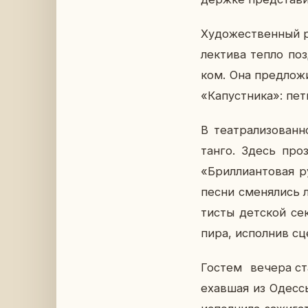
Ху­до­же­ствен­ный 
лек­ти­ва тепло по­
ком. Она пред­ло­жи
«Ка­пуст­ни­ка»: пет
В те­ат­ра­ли­зо­ва
танго. Здесь про­зв
«Брил­ли­ан­то­вая
песни сме­ня­лись 
ти­сты дет­ской се
пи­ра, ис­пол­нив с
Гостем вечера стала
е­хав­шая из Одессы