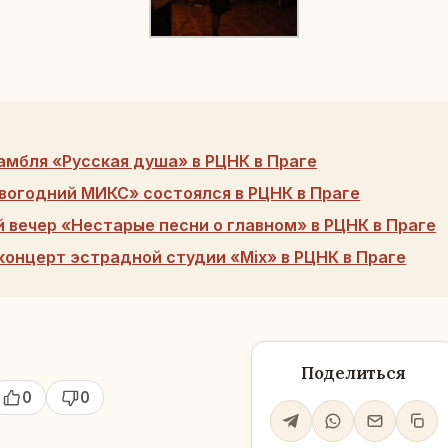
амбля «Русская душа» в РЦНК в Праге
вогодний МИКС» состоялся в РЦНК в Праге
 вечер «Нестарые песни о главном» в РЦНК в Праге
концерт эстрадной студии «Mix» в РЦНК в Праге
Поделиться
0
0