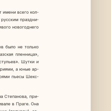
 от имени всего кол­
м рус­ским празд­ни­
о­го но­во­год­не­го
е­ров было не только
аз­ская плен­ни­ца»,
 сту­льев». Шутки и
 ариями, а юные ар­
ро­я­ми пьесы Шекс­
а Сте­па­но­ва, при­
и­ва­ле в Праге. Она