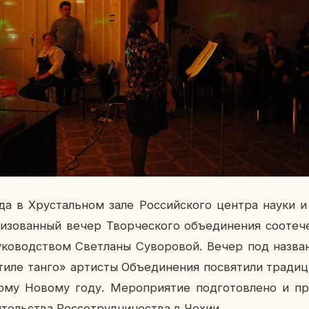
а в Хру­сталь­ном зале Рос­сий­ско­го центра науки и
а­ли­зо­ван­ный вечер Твор­че­ско­го объ­еди­не­ния со­оте
у­ко­вод­ством Свет­ла­ны Су­во­ро­вой. Вечер под
на­зва
иле танго» ар­ти­сты Объ­еди­не­ния по­свя­ти­ли тра­ди­ц
о­му Новому году. Ме­ро­при­я­тие под­го­тов­ле­но и п
­тель­ства Рос­со­труд­ни­че­ства в Чехии.