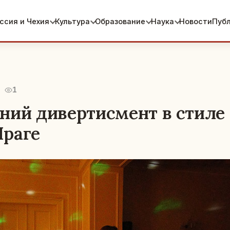
ссия и Чехия
Культура
Образование
Наука
Новости
Пуб
1
ний дивертисмент в стиле 
раге