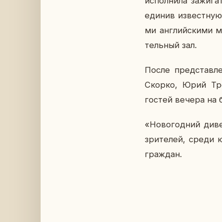
ис­пол­ни­ла за­жи­г
еди­нив из­вест­ну
ми ан­глий­ски­ми м
тель­ный зал.
После пред­став­ле
Скорко, Юрий Тро­
гостей вечера на б
«Но­во­год­ний ди­
зри­те­лей, среди к
граж­дан.