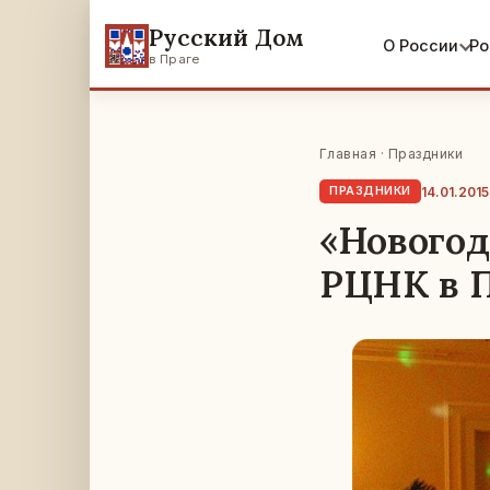
Русский Дом
О России
Ро
в Праге
Главная
·
Праздники
14.01.2015
ПРАЗДНИКИ
«Новогод
РЦНК в П