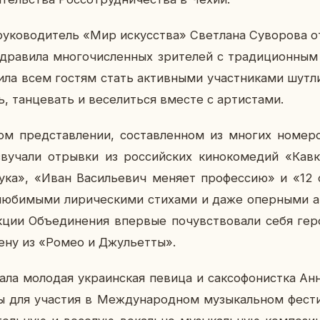
ру­ко­во­ди­тель «Мир ис­кус­ства» Свет­ла­на Су­во­ро­ва
здра­ви­ла мно­го­чис­лен­ных зри­те­лей с тра­ди­ци­он­ны
­ла всем гостям стать ак­тив­ны­ми участ­ни­ка­ми шут­ли­в
ь, тан­це­вать и ве­се­лить­ся вместе с ар­ти­ста­ми.
н­ном пред­став­ле­нии, со­став­лен­ном из многих но­м
у­ча­ли от­рыв­ки из рос­сий­ских ки­но­ко­ме­дий «Кав­к
 рука», «Иван Ва­си­лье­вич меняет про­фес­сию» и «12
лю­би­мы­ми ли­ри­че­ски­ми сти­ха­ми и даже опер­ны­ми
кции Объ­еди­не­ния впер­вые по­чув­ство­ва­ли себя ге­
цену из «Ромео и Джу­льет­ты».
 мо­ло­дая укра­ин­ская певица и сак­со­фо­нист­ка Анн
 для уча­стия в Меж­ду­на­род­ном му­зы­каль­ном фе­ст