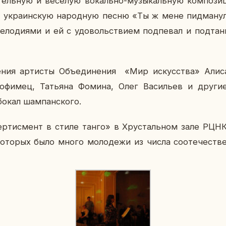
а­тель­ную и ве­се­лую во­каль­но-му­зы­каль­ную ком­по­зи
ю укра­ин­скую на­род­ную песню «Ты ж мене пид­ма­ну­л
е­ло­ди­я­ми и ей с удо­воль­стви­ем под­пе­вал и под­тан
­ния ар­ти­сты Объ­еди­не­ния «Мир ис­кус­ства» Алиса
фи­мец, Та­тья­на Фомина, Олег Ва­си­льев и другие 
окал шам­пан­ско­го.
вер­тис­мент в стиле танго» в Хру­сталь­ном зале РЦ
о­то­рых было много мо­ло­де­жи из числа со­оте­че­ств