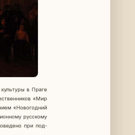
 куль­ту­ры в Праге
­че­ствен­ни­ков «Мир
­ни­ем «Но­во­год­ний
и­он­но­му рус­ско­му
ро­ве­де­но при под­