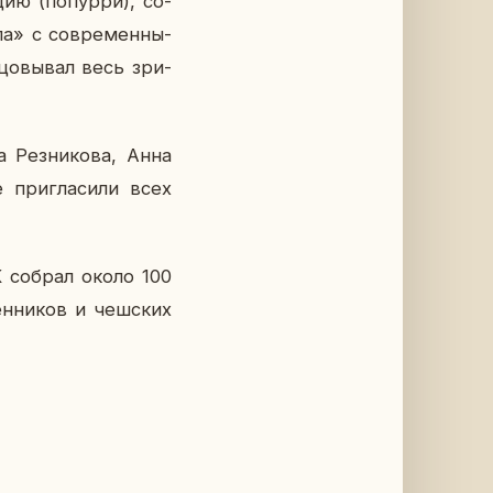
­цию (по­пур­ри), со­
а» с со­вре­мен­ны­
­цо­вы­вал весь зри­
 Рез­ни­ко­ва, Анна
при­гла­си­ли всех
НК собрал около 100
ен­ни­ков и чеш­ских