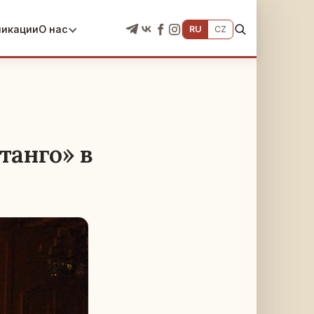
ликации
О нас
RU
CZ
танго» в