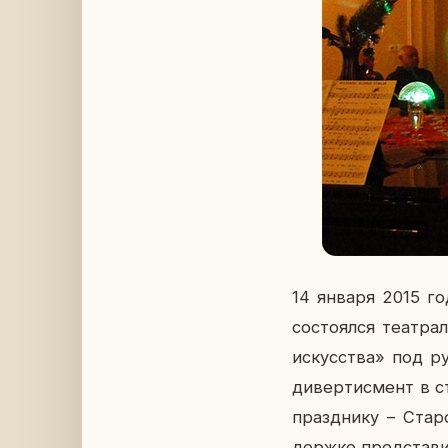
14 января 2015 год
со­сто­ял­ся те­ат­р
ис­кус­ства» под р
ди­вер­тис­мент в ст
празд­ни­ку – Ста­р
держ­ке пред­ста­ви