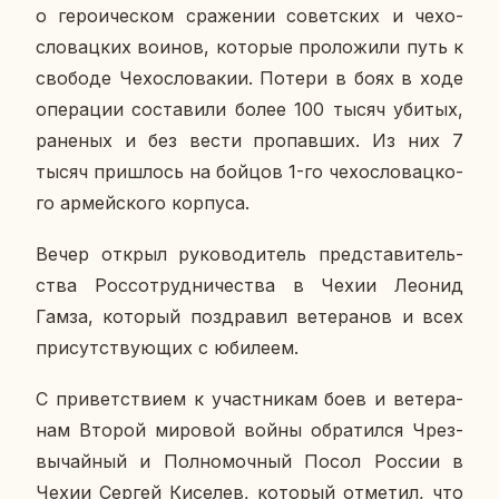
о ге­ро­и­че­ском сра­же­нии со­вет­ских и че­хо­
сло­вац­ких воинов, ко­то­рые про­ло­жи­ли путь к
сво­бо­де Че­хо­сло­ва­кии. Потери в боях в ходе
опе­ра­ции со­ста­ви­ли более 100 тысяч убитых,
ра­не­ных и без вести про­пав­ших. Из них 7
тысяч при­шлось на бойцов 1-го че­хо­сло­вац­ко­
го ар­мей­ско­го кор­пу­са.
Вечер открыл ру­ко­во­ди­тель пред­ста­ви­тель­
ства Рос­со­труд­ни­че­ства в Чехии Леонид
Гамза, ко­то­рый по­здра­вил ве­те­ра­нов и всех
при­сут­ству­ю­щих с юби­ле­ем.
С при­вет­стви­ем к участ­ни­кам боев и ве­те­ра­
нам Второй ми­ро­вой войны об­ра­тил­ся Чрез­
вы­чай­ный и Пол­но­моч­ный Посол России в
Чехии Сергей Ки­се­лев, ко­то­рый от­ме­тил, что