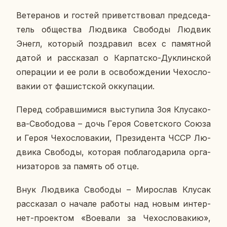
Ве­те­ра­нов и гостей при­вет­ство­вал пред­се­да­
тель об­ще­ства Лю­дви­ка Сво­бо­ды Людвик
Энегл, ко­то­рый по­здра­вил всех с па­мят­ной
датой и рас­ска­зал о Кар­пат­ско-Дуклин­ской
опе­ра­ции и ее роли в осво­бож­де­нии Че­хо­сло­
ва­кии от фа­шист­ской ок­ку­па­ции.
Перед со­брав­ши­ми­ся вы­сту­пи­ла Зоя Клу­са­ко­
ва-Сво­бо­до­ва – дочь Героя Со­вет­ско­го Союза
и Героя Че­хо­сло­ва­кии, Пре­зи­ден­та ЧССР Лю­
дви­ка Сво­бо­ды, ко­то­рая по­бла­го­да­ри­ла ор­га­
ни­за­то­ров за память об отце.
Внук Лю­дви­ка Сво­бо­ды – Ми­ро­слав Клусак
рас­ска­зал о начале работы над новым ин­тер­
нет-про­ек­том «Во­е­ва­ли за Че­хо­сло­ва­кию»,