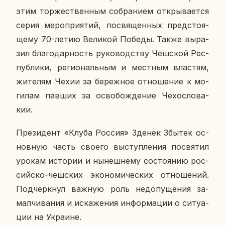
этим тор­же­ствен­ным со­бра­ни­ем от­кры­ва­ет­ся
серия ме­ро­при­я­тий, по­свя­щен­ных пред­сто­я­
ще­му 70-летию Ве­ли­кой Победы. Также вы­ра­
зил бла­го­дар­ность ру­ко­вод­ству Чеш­ской Рес­
пуб­ли­ки, ре­ги­о­наль­ным и мест­ным вла­стям,
жи­те­лям Чехии за бе­реж­ное от­но­ше­ние к мо­
ги­лам павших за осво­бож­де­ние Че­хо­сло­ва­
кии.
Пре­зи­дент «Клуба Россия» Зденек Збытек ос­
нов­ную часть своего вы­ступ­ле­ния по­свя­тил
урокам ис­то­рии и ны­неш­не­му со­сто­я­нию рос­
сий­ско-чеш­ских эко­но­ми­че­ских от­но­ше­ний.
Под­черк­нул важную роль недо­пу­ще­ния за­
мал­чи­ва­ния и ис­ка­же­ния ин­фор­ма­ции о си­ту­а­
ции на Укра­ине.