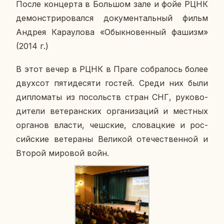
После кон­цер­та в Боль­шом зале и фойе РЦНК
де­мон­стри­ро­вал­ся до­ку­мен­таль­ный фильм
Андрея Ка­ра­у­ло­ва «Обык­но­вен­ный фашизм»
(2014 г.)
В этот вечер в РЦНК в Праге со­бра­лось более
двух­сот пя­ти­де­ся­ти гостей. Среди них были
ди­пло­ма­ты из по­сольств стран СНГ, ру­ко­во­
ди­те­ли ве­те­ран­ских ор­га­ни­за­ций и мест­ных
ор­га­нов власти, чеш­ские, сло­вац­кие и рос­
сий­ские ве­те­ра­ны Ве­ли­кой оте­че­ствен­ной и
Второй ми­ро­вой войн.