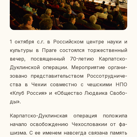
1 ок­тяб­ря с.г. в Рос­сий­ском центре науки и
куль­ту­ры в Праге со­сто­ял­ся тор­же­ствен­ный
вечер, по­свя­щен­ный 70-летию Кар­пат­ско-
Дуклин­ской опе­ра­ции. Ме­ро­при­я­тие ор­га­ни­
зо­ва­но пред­ста­ви­тель­ством
Рос­со­труд­ни­че­
ства в Чехии сов­мест­но с чеш­ски­ми НПО
«Клуб Россия» и «Об­ще­ство Лю­дви­ка Сво­бо­
ды».
Кар­пат­ско-Дуклин­ская опе­ра­ция по­ло­жи­ла
начало осво­бож­де­нию Че­хо­сло­ва­кии от фа­
шиз­ма. С ее именем на­все­гда свя­за­на память