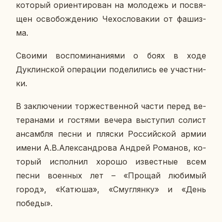
ко­то­рый ори­ен­ти­ро­ван на мо­ло­дежь и по­свя­
щен осво­бож­де­нию Че­хо­сло­ва­кии от фа­шиз­
ма.
Своими вос­по­ми­на­ни­я­ми о боях в ходе
Дуклин­ской опе­ра­ции по­де­ли­лись ее участ­ни­
ки.
В за­клю­че­нии тор­же­ствен­ной части перед ве­
те­ра­на­ми и го­стя­ми вечера вы­сту­пил солист
ан­сам­бля песни и пляски Рос­сий­ской армии
имени А.В.Алек­сан­дро­ва Андрей Ро­ма­нов, ко­
то­рый ис­пол­нил хорошо из­вест­ные всем
песни во­ен­ных лет – «Прощай лю­би­мый
город», «Катюша», «Смуг­лян­ку» и «День
победы».