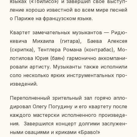
языках («Тби­ли­со») и за­вер­шил свое вы­ступ­
ле­ние хорошо из­вест­ной во всем мире песней
о Париже на фран­цуз­ском языке.
Квар­тет за­ме­ча­тель­ных му­зы­кан­тов — Ри­дю­
ке­ви­ча Ми­ха­и­ла (гитара), Баева Алек­сея
(скрип­ка), Тент­ле­ра Романа (кон­тра­бас), Мо­
ло­ти­ло­ва Юрия (баян) гар­мо­нич­но ак­ком­па­ни­
ро­ва­ли ар­ти­сту. Му­зы­кан­ты также ис­пол­ни­ли
соло несколь­ко ярких ин­стру­мен­таль­ных про­
из­ве­де­ний.
Пе­ре­пол­нен­ный зри­тель­ный зал горячо ап­ло­
ди­ро­вал Олегу По­гу­ди­ну и его квар­те­ту после
каж­до­го ма­стер­ски ис­пол­нен­но­го про­из­ве­де­
ния. За­вер­шил­ся кон­церт дол­ги­ми за­слу­жен­
ны­ми ова­ци­я­ми и кри­ка­ми «Браво!»