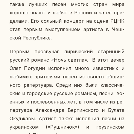
также лучших песен многих стран мира
хорошо знают и любят в России и за ее пре­
де­ла­ми. Его соль­ный кон­церт на сцене РЦНК
стал первым вы­ступ­ле­ни­ем ар­ти­ста в Чеш­
ской Рес­пуб­ли­ке.
Первым про­зву­чал ли­ри­че­ский ста­рин­ный
рус­ский романс «Ночь светла». В этот вечер
Олег По­гу­дин ис­пол­нил много из­вест­ных и
лю­би­мых зри­те­ля­ми песен из своего об­шир­
но­го ре­пер­ту­а­ра. Среди них были клас­си­че­
ские и го­род­ские рус­ские ро­ман­сы, песни во­
ен­ных и по­сле­во­ен­ных лет, в том числе из ре­
пер­ту­а­ра Алек­сандра Вер­тин­ско­го и Булата
Окуд­жа­вы. Артист также ис­пол­нил песни на
укра­ин­ском («Руш­ни­чок») и гру­зин­ском