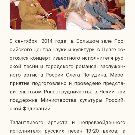
9 сен­тяб­ря 2014 года в Боль­шом зале Рос­
сий­ско­го центра науки и куль­ту­ры в Праге со­
сто­ял­ся кон­церт из­вест­но­го ис­пол­ни­те­ля рус­
ской песни и го­род­ско­го ро­ман­са, за­слу­жен­
но­го ар­ти­ста России Олега По­гу­ди­на.
Ме­ро­
при­я­тие под­го­тов­ле­но и про­ве­де­но пред­ста­
ви­тель­ством Рос­со­труд­ни­че­ства в Чехии при
под­держ­ке Ми­ни­стер­ства куль­ту­ры Рос­сий­
ской Фе­де­ра­ции.
Та­лант­ли­во­го ар­ти­ста и непре­взой­ден­но­го
ис­пол­ни­те­ля рус­ских песен 19-20 веков, а