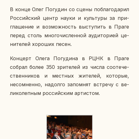
В конце Олег По­гу­дин со сцены по­бла­го­да­рил
Рос­сий­ский центр науки и куль­ту­ры за при­
гла­ше­ние и воз­мож­ность вы­сту­пить в Праге
перед столь мно­го­чис­лен­ной ауди­то­ри­ей це­
ни­те­лей хо­ро­ших песен.
Кон­церт Олега По­гу­ди­на в РЦНК в Праге
собрал более 350 зри­те­лей из числа со­оте­че­
ствен­ни­ков и мест­ных жи­те­лей, ко­то­рые,
несо­мнен­но, на­дол­го за­пом­нят встре­чу с ве­
ли­ко­леп­ным рос­сий­ским ар­ти­стом.