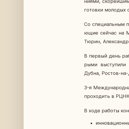
ни­я­ми, ско­рей­ши
го­тов­ки мо­ло­дых 
Со спе­ци­аль­ным п
ю­щие сейчас на Ме
Тюрин, Алек­сандр 
В первый день работ
ры­ми вы­сту­пи­ли
Дубна, Ростов-на-Д
3-я Меж­ду­на­род­н
про­хо­дить в РЦНК
В ходе работы кон­ф
ин­но­ва­ци­он­н