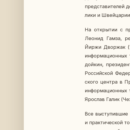
пред­ста­ви­те­лей 
ли­ки и Швей­ца­рии
На от­кры­тии с при
Леонид Гамза, рек
Йиржи Двор­жак (Че
ин­фор­ма­ци­он­ных
дой­кин, пре­зи­де
Рос­сий­ской Фе­де­
ско­го центра в П
ин­фор­ма­ци­он­ных
Яро­слав Галик (Чех
Все вы­сту­пив­шие 
и прак­ти­че­ской 