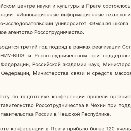
й­ском центре науки и куль­ту­ры в Праге со­сто­я­лось
н­ции «Ин­но­ва­ци­он­ные ин­фор­ма­ци­он­ные тех­но­ло­гии
-ис­сле­до­ва­тель­ский
уни­вер­си­тет «Высшая школа 
ое агент­ство Рос­со­труд­ни­че­ство.
­во­дит­ся третий год подряд в рамках ре­а­ли­за­ции Со­г
НИУ-ВШЭ и Рос­со­труд­ни­че­ством при под­держ­ке Г
е­де­ра­ции, Рос­сий­ской ака­де­мии наук, Ми­ни­стер­ст
 Фе­де­ра­ции, Ми­ни­стер­ства связи и средств мас­со­в
оту по под­го­тов­ке кон­фе­рен­ции про­ве­ли ор­га­ни­за
­ви­тель­ство Рос­со­труд­ни­че­ства в Чехии при под­д
ста­ви­тель­ства России в Чеш­ской Рес­пуб­ли­ке.
оте кон­фе­рен­ции в Прагу при­бы­ло более 120 ученых,