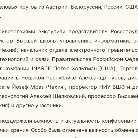
де­ло­вых кругов из Ав­стрии, Бе­ло­рус­сии, России, СШ
.
­вет­стви­я­ми вы­сту­пи­ли пред­ста­ви­тель Рос­со­тру
тор Высшей школы управ­ле­ния, ин­фор­ма­ти­ки, эк
хия), на­чаль­ник отдела элек­трон­но­го пра­ви­тель­ст
 тех­но­ло­гий и связи Пра­ви­тель­ства Рос­сий­ской Фе­
нт ком­па­нии INARTE Петер Хольт­ман (США), Тор­го­в
ра­ции в Чеш­ской Рес­пуб­ли­ке Алек­сандр Туров, ди­р
раге Йозеф Мраз (Чехия), про­рек­тор НИУ ВШЭ и ди­ре
 тех­но­ло­гий Алек­сей Шел­ков­ский, про­фес­сор Высше
ия) и другие участ­ни­ки.
под­дер­жа­ли важ­ность и ак­ту­аль­ность кон­фе­рен­ции 
точки зрения. Особо была от­ме­че­на важ­ность обмена 