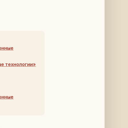
онные
е технологии»
онные