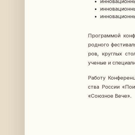
ин­но­ва­ци­он­
ин­но­ва­ци­он­
ин­но­ва­ци­он­
Про­грам­мой кон­ф
род­но­го фе­сти­ва
ров, круг­лых стол
ученые и спе­ци­а­ли
Работу Кон­фе­рен­
ства России «Поис
«Со­юз­ное Вече».