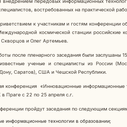
м внед­ре­ни­ем пе­ре­до­вых ин­фор­ма­ци­он­ных тех­но­ло
спе­ци­а­ли­стов, вос­тре­бо­ван­ных на прак­ти­че­ской раб
ри­вет­стви­ем к участ­ни­кам и гостям кон­фе­рен­ции об­р
ж­ду­на­род­ной кос­ми­че­ской стан­ции рос­сий­ские к
Сквор­цов и Олег Ар­те­мьев.
ы после пле­нар­но­го за­се­да­ния были за­слу­ша­ны 15 
 из­вест­ные ученые и спе­ци­а­ли­сты из России (Моск
ону, Са­ра­тов), США и Чеш­ской Рес­пуб­ли­ки.
ая кон­фе­рен­ция «Ин­но­ва­ци­он­ные ин­фор­ма­ци­он­ные 
 в Праге с 22 по 25 апреля с.г.
е­рен­ции прой­дут за­се­да­ния по сле­ду­ю­щим сек­ци­я
ые ин­фор­ма­ци­он­ные тех­но­ло­гии в об­ра­зо­ва­нии;