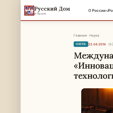
Русский Дом
О России
Ро
в Праге
Главная
·
Наука
22.04.2014
НАУКА
Междуна
«Иннова
технолог