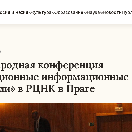
ссия и Чехия
Культура
Образование
Наука
Новости
Пуб
2
родная конференция
ционные информационные
ии» в РЦНК в Праге