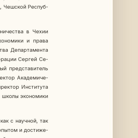
А, Чеш­ской Рес­пуб­
д­ни­че­ства в Чехии
о­но­ми­ки и права
ва Де­пар­та­мен­та
де­ра­ции Сергей Се­
ый пред­ста­ви­тель
ек­тор Ака­де­ми­че­
к­тор Ин­сти­ту­та
й школы эко­но­ми­ки
как с на­уч­ной, так
опытом и до­сти­же­