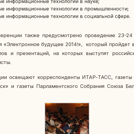
ные ин­фор­ма­ци­он­ные тех­но­ло­гии в науке;
ные ин­фор­ма­ци­он­ные тех­но­ло­гии в про­мыш­лен­но­сти;
ные ин­фор­ма­ци­он­ные тех­но­ло­гии в со­ци­аль­ной сфере.
е­рен­ции также преду­смот­ре­но про­ве­де­ние 23-2
­ля «Элек­трон­ное бу­ду­щее 2014!», ко­то­рый прой­дет в
ов и пре­зен­та­ций, на ко­то­рых вы­сту­пят рос­сий­с
­сты.
ции осве­ща­ют кор­ре­спон­ден­ты ИТАР-ТАСС, газеты на
к» и газеты Пар­ла­мент­ско­го Со­бра­ния Союза Бе­л