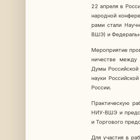
22 апреля в Рос­си
на­род­ной кон­фе­ре
ра­ми стали Научно
ВШЭ) и Фе­де­раль­н
Ме­ро­при­я­тие про
ни­че­стве между 
Думы Рос­сий­ской Ф
науки Рос­сий­ской
России.
Прак­ти­че­скую раб
НИУ-ВШЭ и пред­ста
и Тор­го­во­го пред­
Для уча­стия в раб