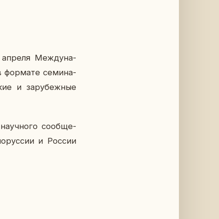
4 апреля Меж­ду­на­
 фор­ма­те се­ми­на­
кие и за­ру­беж­ные
­уч­но­го со­об­ще­
о­рус­сии и России