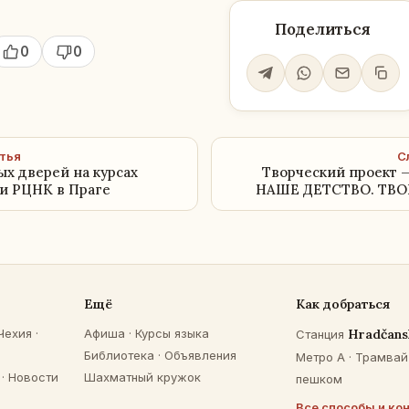
Поделиться
0
0
тья
С
х дверей на курсах
Творческий проект
ри РЦНК в Праге
НАШЕ ДЕТСТВО. ТВ
Ещё
Как добраться
Чехия
·
Афиша
·
Курсы языка
Hradčans
Станция
Библиотека
·
Объявления
Метро A · Трамвай 
·
Новости
Шахматный кружок
пешком
Все способы и ко