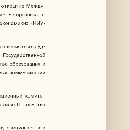
 от­кры­тие Меж­ду­
». Ее ор­га­ни­за­то­
эко­но­ми­ки» (НИУ-
ла­ше­ния о со­труд­
о­су­дар­ствен­ной
ва об­ра­зо­ва­ния и
ых ком­му­ни­ка­ций
­ци­он­ный ко­ми­тет
ерж­ке По­соль­ства
 спе­ци­а­ли­стов и