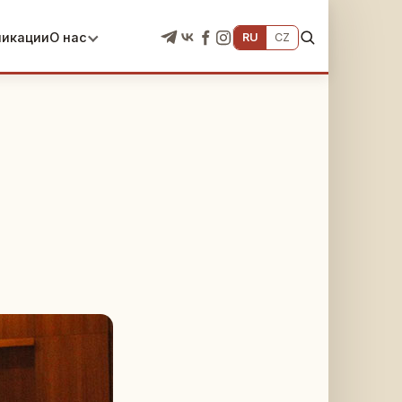
ликации
О нас
RU
CZ