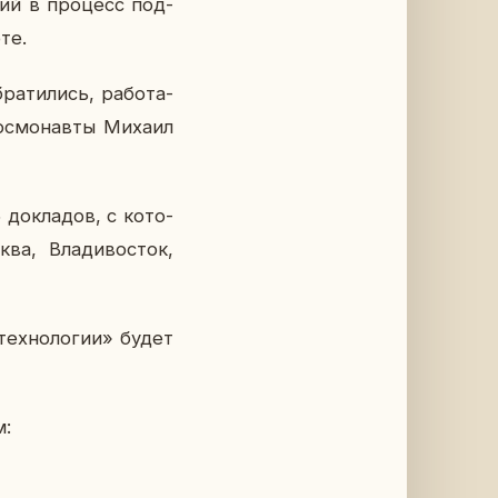
­гий в про­цесс под­
оте.
а­ти­лись, ра­бо­та­
ос­мо­нав­ты Михаил
до­кла­дов, с ко­то­
ва, Вла­ди­во­сток,
тех­но­ло­гии» будет
м: