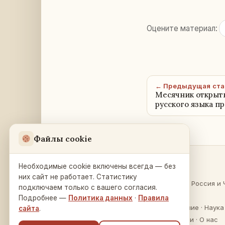
Оцените материал:
← Предыдущая ста
Месячник открыты
русского языка п
Файлы cookie
Необходимые cookie включены всегда — без
Разделы
Русский Дом
в Праге
них сайт не работает. Статистику
О России
·
Россия и 
подключаем только с вашего согласия.
Na Zátorce 16
Культура
Подробнее —
Политика данных
·
Правила
160 00 Praha 6
Образование
·
Наука
сайта
.
Публикации
·
О нас