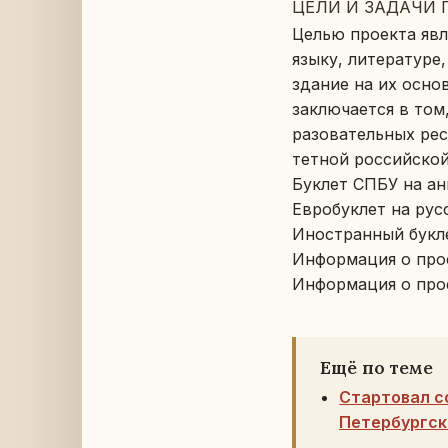
ЦЕЛИ И ЗАДАЧИ П
Целью про­ек­та яв­л
языку, ли­те­ра­ту­ре
зда­ние на их основе
за­клю­ча­ет­ся в том
ра­зо­ва­тель­ных ре­
тет­ной рос­сий­ско
Буклет СПБУ на ан
Ев­ро­бук­лет на ру
Ино­стран­ный букл
Ин­фор­ма­ция о про
Ин­фор­ма­ция о про
Ещё по теме
Стартовал с
Петербургск