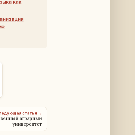
зыка как
ганизация
м»
ледующая статья →
твенный аграрный
университет