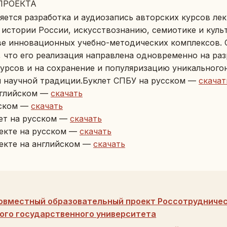
РО­ЕК­ТА
я­ет­ся раз­ра­бот­ка и ауди­о­за­пись ав­тор­ских курсов л
, ис­то­рии России, ис­кус­ство­зна­нию, се­ми­о­ти­ке и куль
 ин­но­ва­ци­он­ных учебно-ме­то­ди­че­ских ком­плек­сов. Сп
, что его ре­а­ли­за­ция на­прав­ле­на од­но­вре­мен­но на ра
сур­сов и на со­хра­не­ние и по­пу­ля­ри­за­цию уни­каль­но­го­
й на­уч­ной тра­ди­ции.Буклет СПБУ на рус­ском —
ска­чат
­глий­ском —
ска­чать
с­ском —
ска­чать
ет на рус­ском —
ска­чать
­ек­те на рус­ском —
ска­чать
­ек­те на ан­глий­ском —
ска­чать
овместный образовательный проект Россотрудничес
ого государственного университета