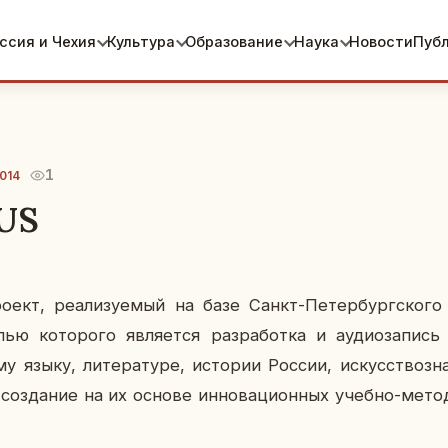
ссия и Чехия
Культура
Образование
Наука
Новости
Пуб
1
014
US
 ре­а­ли­зу­е­мый на базе Санкт-Пе­тер­бург­ско­го го
елью ко­то­ро­го яв­ля­ет­ся раз­ра­бот­ка и ауди­о­за­пис
 языку, ли­те­ра­ту­ре, ис­то­рии России, ис­кус­ство­зна
 со­зда­ние на их основе ин­но­ва­ци­он­ных учебно-ме­то­