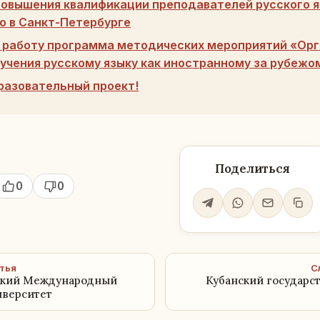
овышения квалификации преподавателей русского я
о в Санкт-Петербурге
 работу программа методических мероприятий «Ор
бучения русскому языку как иностранному за рубежо
разовательный проект!
Поделиться
0
0
тья
С
йский Международный
Кубанский государс
верситет