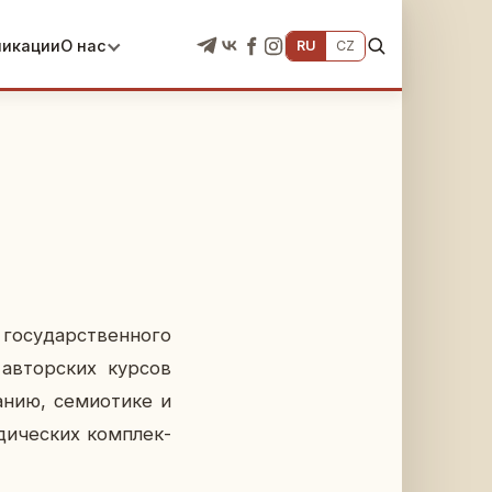
ликации
О нас
RU
CZ
­су­дар­ствен­но­го
ь ав­тор­ских курсов
­нию, се­ми­о­ти­ке и
ди­че­ских ком­плек­