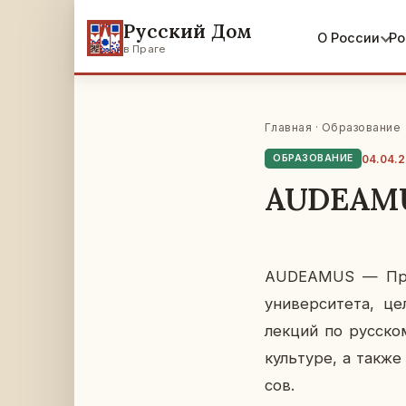
Русский Дом
О России
Ро
в Праге
Главная
·
Образование
04.04.2
ОБРАЗОВАНИЕ
AUDEAM
AUDEAMUS — Проект,
уни­вер­си­те­та, ц
лекций по рус­ско­му
куль­ту­ре, а также
сов.