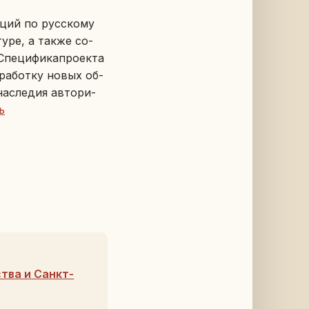
екций по рус­ско­му
­ту­ре, а также со­
е­ци­фи­ка­про­ек­та
з­ра­бот­ку новых об­
на­сле­дия ав­то­ри­
ь
тва и Санкт-