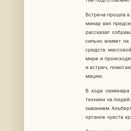
тие под­го­тов­ле­но
Встре­ча прошла в ф
ми­нар вел пред­се
рас­ска­зал со­бра
сильно влияет на жи
средств мас­со­вой
мире и про­ис­хо­дя
и встреч, по­мо­га­
ма­цию.
В ходе се­ми­на­ра 
тех­ни­ки на людей
зы­ва­ни­ем Аль­бе
ор­га­нов чувств кр