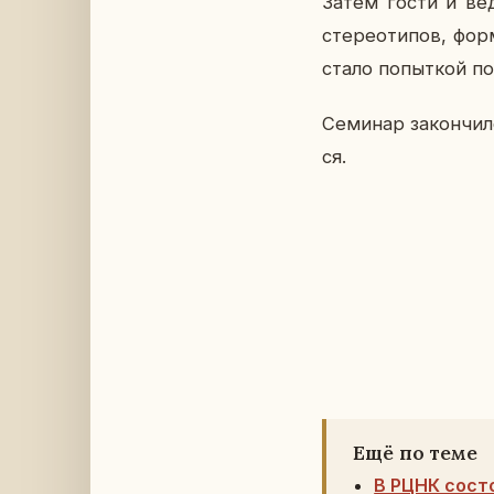
Затем гости и ве­ду
сте­рео­ти­пов, фор­
стало по­пыт­кой пон
Се­ми­нар за­кон­чил
ся.
Ещё по теме
В РЦНК сост