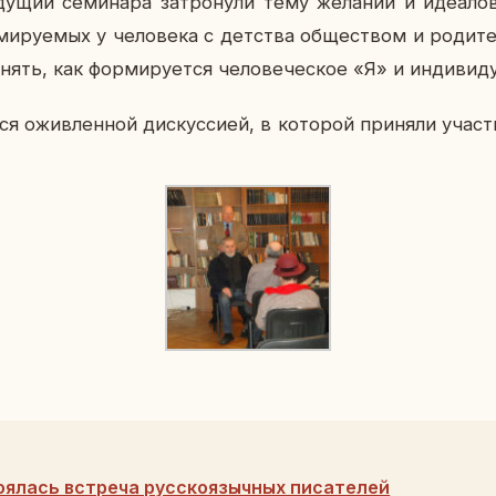
­щий се­ми­на­ра за­тро­ну­ли тему же­ла­ний и иде­а­л
ми­ру­е­мых у че­ло­ве­ка с дет­ства об­ще­ством и ро­ди­те
ять, как фор­ми­ру­ет­ся че­ло­ве­че­ское «Я» и ин­ди­ви­ду
­ся ожив­лен­ной дис­кус­си­ей, в ко­то­рой при­ня­ли уча­с
оялась встреча русскоязычных писателей