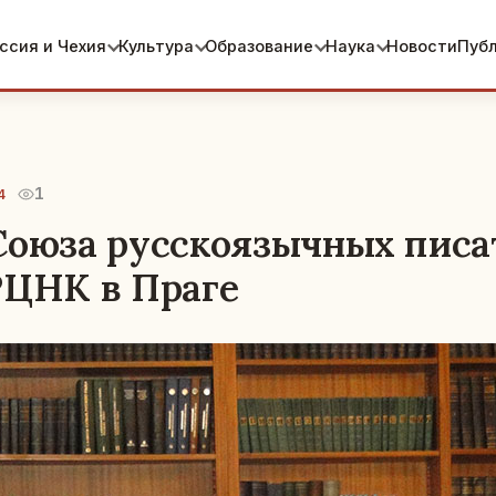
ссия и Чехия
Культура
Образование
Наука
Новости
Пуб
1
4
Союза русскоязычных писа
РЦНК в Праге