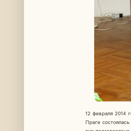
12 фев­ра­ля 2014 г
Праге со­сто­я­лас