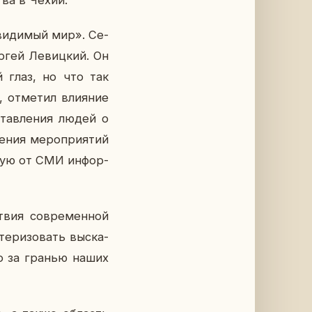
ства в Чехии.
еви­ди­мый мир». Се­
ргей Ле­виц­кий. Он
ий глаз, но что так
 от­ме­тил вли­я­ние
став­ле­ния людей о
­ния ме­ро­при­я­тий
ю­щую от СМИ ин­фор­
ствия со­вре­мен­ной
­ри­зо­вать вы­ска­
что за гранью наших