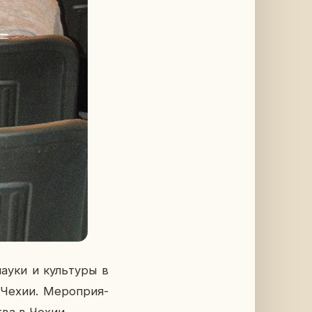
науки и куль­ту­ры в
Чехии. Ме­ро­при­я­