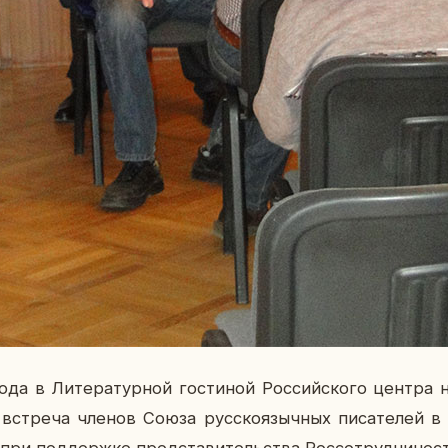
ода в Ли­те­ра­тур­ной го­сти­ной Рос­сий­ско­го центра 
ь
встре­ча членов Союза рус­ско­языч­ных пи­са­те­лей в 