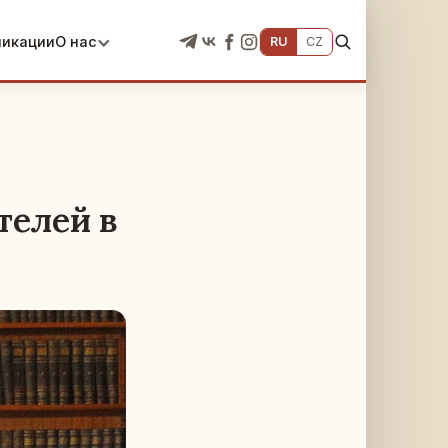
ликации
О нас
RU
CZ
телей в