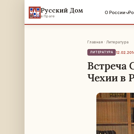
Русский Дом
О России
Ро
в Праге
Главная
·
Литература
12.02.201
ЛИТЕРАТУРА
Встреча 
Чехии в 