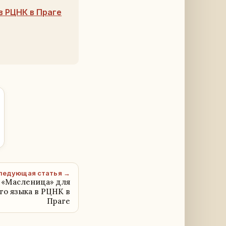
в РЦНК в Праге
ледующая статья →
 «Масленица» для
го языка в РЦНК в
Праге